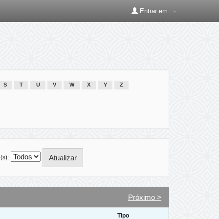
Entrar em:
S
T
U
V
W
X
Y
Z
(s):
Próximo >
Tipo