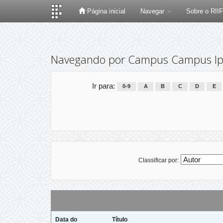
Página inicial
Navegar
Sobre o RII
Skip
navigation
Navegando por Campus Campus Ip
Ir para:
0-9
A
B
C
D
E
Classificar por:
Data do
Título