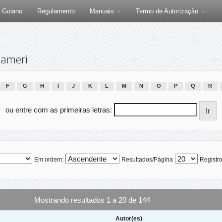
F Goiano
Regulamento
Manuais
Termo de Autorização
ameri
F
G
H
I
J
K
L
M
N
O
P
Q
R
ou entre com as primeiras letras:
Em ordem:
Resultados/Página
Registro
Mostrando resultados 1 a 20 de 144
Autor(es)