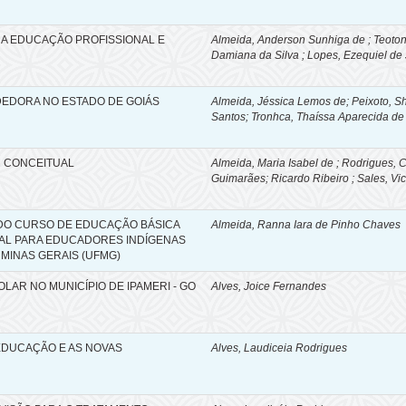
NA EDUCAÇÃO PROFISSIONAL E
Almeida, Anderson Sunhiga de ; Teoton
Damiana da Silva ; Lopes, Ezequiel de 
EDORA NO ESTADO DE GOIÁS
Almeida, Jéssica Lemos de; Peixoto, S
Santos; Tronhca, Thaíssa Aparecida de
M CONCEITUAL
Almeida, Maria Isabel de ; Rodrigues, 
Guimarães; Ricardo Ribeiro ; Sales, Vic
DO CURSO DE EDUCAÇÃO BÁSICA
Almeida, Ranna Iara de Pinho Chaves
AL PARA EDUCADORES INDÍGENAS
 MINAS GERAIS (UFMG)
AR NO MUNICÍPIO DE IPAMERI - GO
Alves, Joice Fernandes
 EDUCAÇÃO E AS NOVAS
Alves, Laudiceia Rodrigues