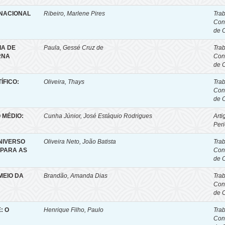
 NACIONAL
Ribeiro, Marlene Pires
Tra
Con
de 
IA DE
Paula, Gessé Cruz de
Tra
RNA
Con
de 
ÍFICO:
Oliveira, Thays
Tra
Con
de 
 MÉDIO:
Cunha Júnior, José Estáquio Rodrigues
Arti
Per
NIVERSO
Oliveira Neto, João Batista
Tra
 PARA AS
Con
de 
MEIO DA
Brandão, Amanda Dias
Tra
Con
de 
: O
Henrique Filho, Paulo
Tra
Con