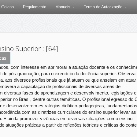
F Goiano
Regulamento
Manuais
Termo de Autorização
sino Superior : [64]
icas
aduados, com interesse em aprimorar a atuação docente e os conhecim
de pós-graduação, para o exercício da docência superior. Observa
, aos diversos profissionais que já atuam ou que anseiam em atuar
omoverá a capacitação de profissionais de diversas áreas de
diversas fases de aprendizagem e desenvolvimento, legislações e
perior no Brasil, dentre outras temáticas. O profissional egresso do 
 e desenvolverem estratégias didático-pedagógicas, fundamentada
ordância com as diretrizes curriculares do ensino superior levar as
 E ainda promover vivências em diversas situações como ensino,
 atuações práticas a partir de reflexões teóricas e críticas do conte