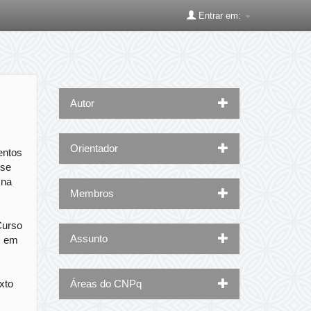
Entrar em:
Autor
Orientador
entos
-se
 na
Membros
Curso
Assunto
s em
xto
Áreas do CNPq