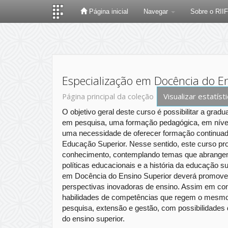
Página inicial
Navegar
Sobre o RII
Skip
navigation
Especialização em Docência do En
Visualizar estatíst
Página principal da coleção
O objetivo geral deste curso é possibilitar a gr
em pesquisa, uma formação pedagógica, em nível 
uma necessidade de oferecer formação continuada
Educação Superior. Nesse sentido, este curso pr
conhecimento, contemplando temas que abrangem 
políticas educacionais e a história da educação su
em Docência do Ensino Superior deverá promover
perspectivas inovadoras de ensino. Assim em conc
habilidades de competências que regem o mesmo.
pesquisa, extensão e gestão, com possibilidades de
do ensino superior.