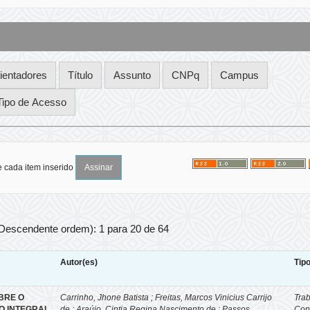
e cada item inserido
 Descendente ordem): 1 para 20 de 64
Autor(es)
Tip
BRE O
Carrinho, Jhone Batista ; Freitas, Marcos Vinicius Carrijo
Tra
O INTEGRAL
de ; Araújo, Cintia Regina Nascimento de ; Passos,
Con