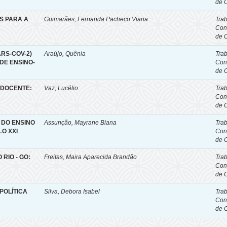
de 
S PARA A
Guimarães, Fernanda Pacheco Viana
Tra
Con
de 
RS-COV-2)
Araújo, Quênia
Tra
DE ENSINO-
Con
de 
 DOCENTE:
Vaz, Lucélio
Tra
Con
de 
 DO ENSINO
Assunção, Mayrane Biana
Tra
O XXI
Con
de 
 RIO - GO:
Freitas, Maira Aparecida Brandão
Tra
Con
de 
POLÍTICA
Silva, Debora Isabel
Tra
Con
de 