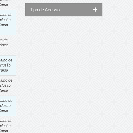
Curso
Tipo de Acesso
balho de
clusão
Curso
go de
iódico
balho de
clusão
Curso
balho de
clusão
Curso
balho de
clusão
Curso
balho de
clusão
Curso