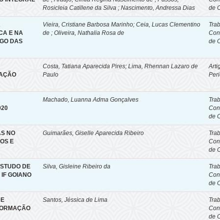
Rosicleia Catillene da Silva ; Nascimento, Andressa Dias
de 
A
Vieira, Cristiane Barbosa Marinho; Ceia, Lucas Clementino
Tra
CA E NA
de ; Oliveira, Nathalia Rosa de
Con
OGO DAS
de 
Costa, Tatiana Aparecida Pires
;
Lima, Rhennan Lazaro de
Arti
CAÇÃO
Paulo
Per
Machado, Luanna Adma Gonçalves
Tra
020
Con
de 
AS NO
Guimarães, Giselle Aparecida Ribeiro
Tra
OS E
Con
de 
STUDO DE
Silva, Gisleine Ribeiro da
Tra
IF GOIANO
Con
de 
DE
Santos, Jéssica de Lima
Tra
 FORMAÇÃO
Con
de 