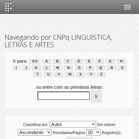
Skip
navigation
Navegando por CNPq LINGUISTICA,
LETRAS E ARTES
Ir para:
0-9
A
B
C
D
E
F
G
H
I
J
K
L
M
N
O
P
Q
R
S
T
U
V
W
X
Y
Z
ou entre com as primeiras letras:
Classificar por:
Em ordem:
Resultados/Página
Registro(s):