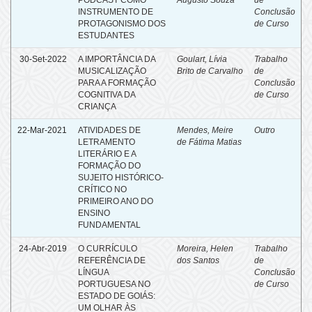
INSTRUMENTO DE
Conclusão
PROTAGONISMO DOS
de Curso
ESTUDANTES
30-Set-2022
A IMPORTÂNCIA DA
Goulart, Lívia
Trabalho
MUSICALIZAÇÃO
Brito de Carvalho
de
PARA A FORMAÇÃO
Conclusão
COGNITIVA DA
de Curso
CRIANÇA
22-Mar-2021
ATIVIDADES DE
Mendes, Meire
Outro
LETRAMENTO
de Fátima Matias
LITERÁRIO E A
FORMAÇÃO DO
SUJEITO HISTÓRICO-
CRÍTICO NO
PRIMEIRO ANO DO
ENSINO
FUNDAMENTAL
24-Abr-2019
O CURRÍCULO
Moreira, Helen
Trabalho
REFERÊNCIA DE
dos Santos
de
LÍNGUA
Conclusão
PORTUGUESA NO
de Curso
ESTADO DE GOIÁS:
UM OLHAR ÀS