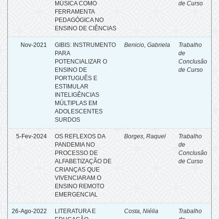
MÚSICA COMO
de Curso
FERRAMENTA
PEDAGÓGICA NO
ENSINO DE CIÊNCIAS
Nov-2021
GIBIS: INSTRUMENTO
Benicio, Gabriela
Trabalho
PARA
de
POTENCIALIZAR O
Conclusão
ENSINO DE
de Curso
PORTUGUÊS E
ESTIMULAR
INTELIGÊNCIAS
MÚLTIPLAS EM
ADOLESCENTES
SURDOS
5-Fev-2024
OS REFLEXOS DA
Borges, Raquel
Trabalho
PANDEMIA NO
de
PROCESSO DE
Conclusão
ALFABETIZAÇÃO DE
de Curso
CRIANÇAS QUE
VIVENCIARAM O
ENSINO REMOTO
EMERGENCIAL
26-Ago-2022
LITERATURA E
Costa, Niélia
Trabalho