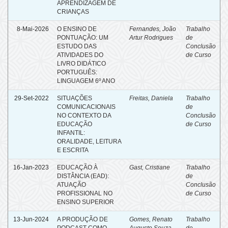
APRENDIZAGEM DE
CRIANÇAS
8-Mai-2026
O ENSINO DE
Fernandes, João
Trabalho
PONTUAÇÃO: UM
Artur Rodrigues
de
ESTUDO DAS
Conclusão
ATIVIDADES DO
de Curso
LIVRO DIDÁTICO
PORTUGUÊS:
LINGUAGEM 6º ANO
29-Set-2022
SITUAÇÕES
Freitas, Daniela
Trabalho
COMUNICACIONAIS
de
NO CONTEXTO DA
Conclusão
EDUCAÇÃO
de Curso
INFANTIL:
ORALIDADE, LEITURA
E ESCRITA
16-Jan-2023
EDUCAÇÃO À
Gast, Cristiane
Trabalho
DISTÂNCIA (EAD):
de
ATUAÇÃO
Conclusão
PROFISSIONAL NO
de Curso
ENSINO SUPERIOR
13-Jun-2024
A PRODUÇÃO DE
Gomes, Renato
Trabalho
PODCAST COMO
Augusto Souza
de