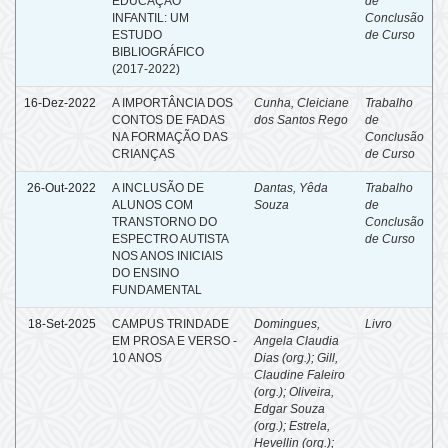
EDUCAÇÃO
de
INFANTIL: UM
Conclusão
ESTUDO
de Curso
BIBLIOGRÁFICO
(2017-2022)
16-Dez-2022
A IMPORTÂNCIA DOS
Cunha, Cleiciane
Trabalho
CONTOS DE FADAS
dos Santos Rego
de
NA FORMAÇÃO DAS
Conclusão
CRIANÇAS
de Curso
26-Out-2022
A INCLUSÃO DE
Dantas, Yêda
Trabalho
ALUNOS COM
Souza
de
TRANSTORNO DO
Conclusão
ESPECTRO AUTISTA
de Curso
NOS ANOS INICIAIS
DO ENSINO
FUNDAMENTAL
18-Set-2025
CAMPUS TRINDADE
Domingues,
Livro
EM PROSA E VERSO -
Angela Claudia
10 ANOS
Dias (org.)
;
Gill,
Claudine Faleiro
(org.)
;
Oliveira,
Edgar Souza
(org.)
;
Estrela,
Hevellin (org.)
;