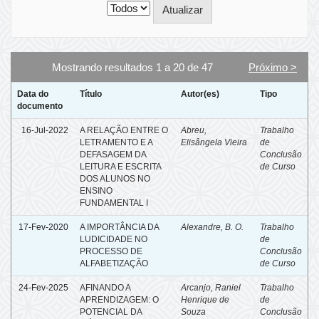
Mostrando resultados 1 a 20 de 47
Próximo >
Data do
Título
Autor(es)
Tipo
documento
16-Jul-2022
A RELAÇÃO ENTRE O
Abreu,
Trabalho
LETRAMENTO E A
Elisângela Vieira
de
DEFASAGEM DA
Conclusão
LEITURA E ESCRITA
de Curso
DOS ALUNOS NO
ENSINO
FUNDAMENTAL I
17-Fev-2020
A IMPORTÂNCIA DA
Alexandre, B. O.
Trabalho
LUDICIDADE NO
de
PROCESSO DE
Conclusão
ALFABETIZAÇÃO
de Curso
24-Fev-2025
AFINANDO A
Arcanjo, Raniel
Trabalho
APRENDIZAGEM: O
Henrique de
de
POTENCIAL DA
Souza
Conclusão