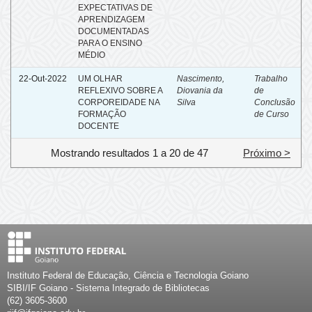
EXPECTATIVAS DE
APRENDIZAGEM
DOCUMENTADAS
PARA O ENSINO
MÉDIO
22-Out-2022
UM OLHAR
Nascimento,
Trabalho
REFLEXIVO SOBRE A
Diovania da
de
CORPOREIDADE NA
Silva
Conclusão
FORMAÇÃO
de Curso
DOCENTE
Mostrando resultados 1 a 20 de 47
Próximo >
Instituto Federal de Educação, Ciência e Tecnologia Goiano
SIBI/IF Goiano - Sistema Integrado de Bibliotecas
(62) 3605-3600