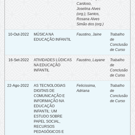
Cardoso,
Joselina Alves
(org.)
;
Santos,
Rosana Alves
Simão dos (org.)
10-Out-2022
MÚSICA NA
Faustino, Jaine
Trabalho
EDUCAÇÃO INFANTIL
de
Conclusão
de Curso
16-Set-2022
ATIVIDADES LÚDICAS
Faustino, Layane
Trabalho
NA EDUCAÇÃO
de
INFANTIL
Conclusão
de Curso
22-Ago-2022
AS TECNOLOGIAS
Felicissima,
Trabalho
DIGITAIS DE
Adriana
de
COMUNICAÇÃO E
Conclusão
INFORMAÇÃO NA
de Curso
EDUCAÇÃO
INFANTIL: UM
ESTUDO SOBRE
PAPEL SOCIAL,
RECURSOS
PEDAGÓGICOS E