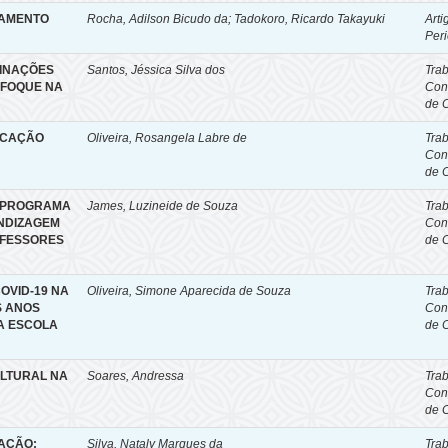
IAMENTO
Rocha, Adilson Bicudo da
;
Tadokoro, Ricardo Takayuki
Arti
Per
EINAÇÕES
Santos, Jéssica Silva dos
Tra
NFOQUE NA
Con
de 
UCAÇÃO
Oliveira, Rosangela Labre de
Tra
Con
de 
O PROGRAMA
James, Luzineide de Souza
Tra
NDIZAGEM
Con
OFESSORES
de 
OVID-19 NA
Oliveira, Simone Aparecida de Souza
Tra
S ANOS
Con
A ESCOLA
de 
ULTURAL NA
Soares, Andressa
Tra
Con
de 
CAÇÃO:
Silva, Nataly Marques da
Tra