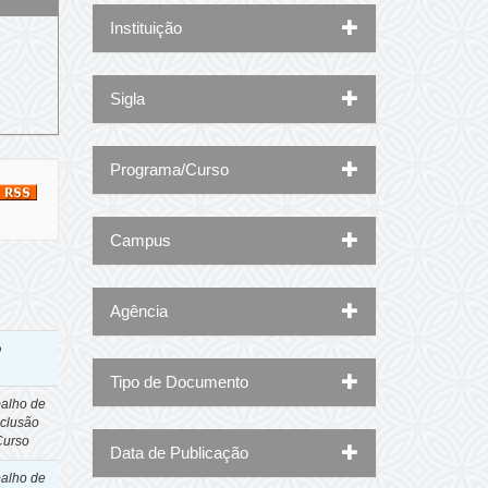
Instituição
Sigla
Programa/Curso
Campus
Agência
o
Tipo de Documento
balho de
clusão
Curso
Data de Publicação
balho de