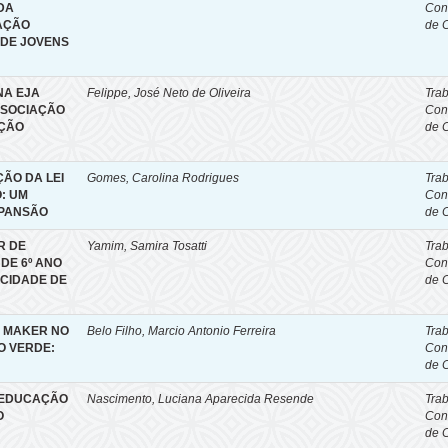
DA
Con
AÇÃO
de 
 DE JOVENS
NA EJA
Felippe, José Neto de Oliveira
Tra
SSOCIAÇÃO
Con
AÇÃO
de 
ÇÃO DA LEI
Gomes, Carolina Rodrigues
Tra
O: UM
Con
XPANSÃO
de 
R DE
Yamim, Samira Tosatti
Tra
DE 6º ANO
Con
 CIDADE DE
de 
O MAKER NO
Belo Filho, Marcio Antonio Ferreira
Tra
O VERDE:
Con
de 
A EDUCAÇÃO
Nascimento, Luciana Aparecida Resende
Tra
O
Con
de 