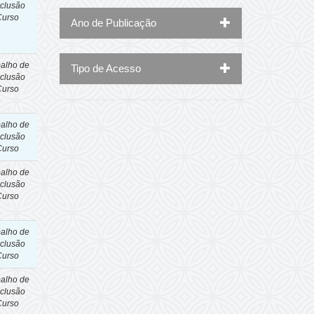
clusão
Curso
Ano de Publicação
balho de
Tipo de Acesso
clusão
Curso
balho de
clusão
Curso
balho de
clusão
Curso
balho de
clusão
Curso
balho de
clusão
Curso