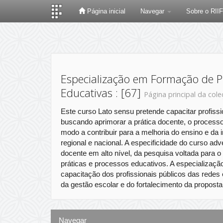
Página inicial
Navegar
Sobre o RII
Skip
navigation
Especialização em Formação de Pr
Educativas : [67]
Página principal da col
Este curso Lato sensu pretende capacitar profiss
buscando aprimorar a prática docente, o process
modo a contribuir para a melhoria do ensino e da 
regional e nacional. A especificidade do curso ad
docente em alto nível, da pesquisa voltada para 
práticas e processos educativos. A especializaç
capacitação dos profissionais públicos das redes
da gestão escolar e do fortalecimento da propos
Navegar