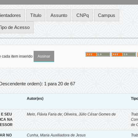
e cada item inserido
 Descendente ordem): 1 para 20 de 67
Autor(es)
Tip
 E SEU
Melo, Flávia Faria de
;
Oliveira, Júlio César Gomes de
Tra
ICA NA
Con
FESSOR
de 
AR NO
Cunha, Maria Auxiliadora de Jesus
Tra