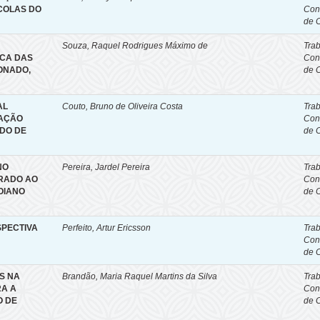
SCOLAS DO
Con
de 
Souza, Raquel Rodrigues Máximo de
Tra
ICA DAS
Con
ONADO,
de 
AL
Couto, Bruno de Oliveira Costa
Tra
MAÇÃO
Con
DO DE
de 
NO
Pereira, Jardel Pereira
Tra
GRADO AO
Con
OIANO
de 
SPECTIVA
Perfeito, Artur Ericsson
Tra
Con
de 
S NA
Brandão, Maria Raquel Martins da Silva
Tra
RA A
Con
O DE
de 