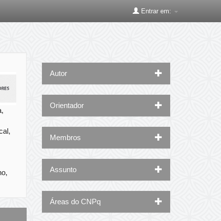
Entrar em:
Autor
Orientador
a,
cal,
Membros
Assunto
no,
Áreas do CNPq