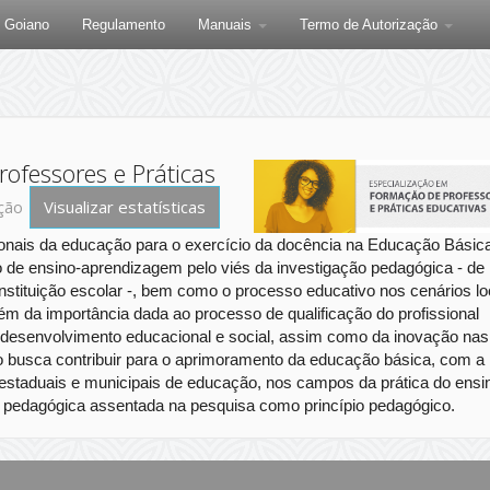
F Goiano
Regulamento
Manuais
Termo de Autorização
ofessores e Práticas
Visualizar estatísticas
eção
ionais da educação para o exercício da docência na Educação Básic
o de ensino-aprendizagem pelo viés da investigação pedagógica - de
instituição escolar -, bem como o processo educativo nos cenários lo
vém da importância dada ao processo de qualificação do profissional
o desenvolvimento educacional e social, assim como da inovação nas
ão busca contribuir para o aprimoramento da educação básica, com a
 estaduais e municipais de educação, nos campos da prática do ensi
ta pedagógica assentada na pesquisa como princípio pedagógico.