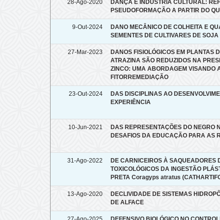
28-Ago-2020
DANÇA E INDÚSTRIA CULTURAL: RE
PSEUDOFORMAÇÃO A PARTIR DO Q
9-Out-2024
DANO MECÂNICO DE COLHEITA E QUA
SEMENTES DE CULTIVARES DE SOJ
27-Mar-2023
DANOS FISIOLÓGICOS EM PLANTAS DE
ATRAZINA SÃO REDUZIDOS NA PRE
ZINCO: UMA ABORDAGEM VISANDO A
FITORREMEDIAÇÃO
23-Out-2024
DAS DISCIPLINAS AO DESENVOLVIM
EXPERIÊNCIA
10-Jun-2021
DAS REPRESENTAÇÕES DO NEGRO N
DESAFIOS DA EDUCAÇÃO PARA AS R
31-Ago-2022
DE CARNICEIROS À SAQUEADORES D
TOXICOLÓGICOS DA INGESTÃO PLÁS
PRETA Coragyps atratus (CATHARTI
13-Ago-2020
DECLIVIDADE DE SISTEMAS HIDROP
DE ALFACE
27-Ago-2025
DEFENSIVO BIOLÓGICO NO CONTROL