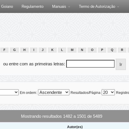
F Goiano
Regulamento
Manuais
Termo de Autorização
F
G
H
I
J
K
L
M
N
O
P
Q
R
ou entre com as primeiras letras:
Em ordem:
Resultados/Página
Registro
Mostrando resultados 1482 a 1501 de 5489
Autor(es)