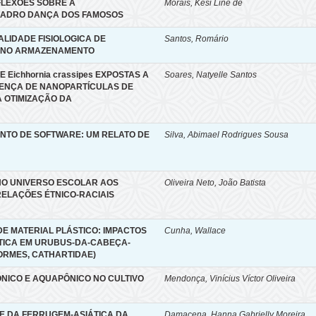
FLEXÕES SOBRE A
Morais, Kesi Line de
UADRO DANÇA DOS FAMOSOS
LIDADE FISIOLOGICA DE
Santos, Romário
A NO ARMAZENAMENTO
 Eichhornia crassipes EXPOSTAS A
Soares, Natyelle Santos
SENÇA DE NANOPARTÍCULAS DE
 OTIMIZAÇÃO DA
ENTO DE SOFTWARE: UM RELATO DE
Silva, Abimael Rodrigues Sousa
O UNIVERSO ESCOLAR AOS
Oliveira Neto, João Batista
ELAÇÕES ÉTNICO-RACIAIS
E MATERIAL PLÁSTICO: IMPACTOS
Cunha, Wallace
TICA EM URUBUS-DA-CABEÇA-
FORMES, CATHARTIDAE)
ÔNICO E AQUAPÔNICO NO CULTIVO
Mendonça, Vinícius Víctor Oliveira
E DA FERRUGEM-ASIÁTICA DA
Damacena, Hanna Gabrielly Moreira