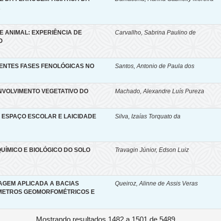
A
 ANIMAL: EXPERIÊNCIA DE
Carvallho, Sabrina Paulino de
O
ERENTES FASES FENOLÓGICAS NO
Santos, Antonio de Paula dos
ENVOLVIMENTO VEGETATIVO DO
Machado, Alexandre Luís Pureza
, ESPAÇO ESCOLAR E LAICIDADE
Silva, Izaías Torquato da
UÍMICO E BIOLÓGICO DO SOLO
Travagin Júnior, Edson Luiz
SAGEM APLICADA A BACIAS
Queiroz, Alinne de Assis Veras
ÂMETROS GEOMORFOMÉTRICOS E
Mostrando resultados 1482 a 1501 de 5489