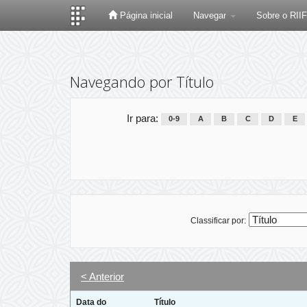
Página inicial
Navegar
Sobre o RII
Skip
navigation
Navegando por Título
Ir para:
0-9
A
B
C
D
E
Classificar por:
< Anterior
Data do
Título