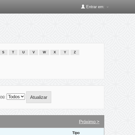
Entrar em:
S
T
U
V
W
X
Y
Z
(s):
Próximo >
Tipo