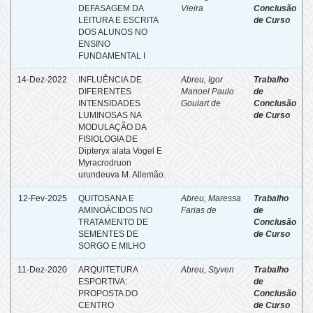
DEFASAGEM DA
Vieira
Conclusão
LEITURA E ESCRITA
de Curso
DOS ALUNOS NO
ENSINO
FUNDAMENTAL I
14-Dez-2022
INFLUÊNCIA DE
Abreu, Igor
Trabalho
DIFERENTES
Manoel Paulo
de
INTENSIDADES
Goulart de
Conclusão
LUMINOSAS NA
de Curso
MODULAÇÃO DA
FISIOLOGIA DE
Dipteryx alata Vogel E
Myracrodruon
urundeuva M. Allemão.
12-Fev-2025
QUITOSANA E
Abreu, Maressa
Trabalho
AMINOÁCIDOS NO
Farias de
de
TRATAMENTO DE
Conclusão
SEMENTES DE
de Curso
SORGO E MILHO
11-Dez-2020
ARQUITETURA
Abreu, Styven
Trabalho
ESPORTIVA:
de
PROPOSTA DO
Conclusão
CENTRO
de Curso