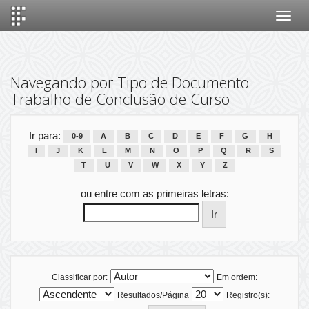
Skip
navigation
Navegando por Tipo de Documento
Trabalho de Conclusão de Curso
Ir para:
0-9
A
B
C
D
E
F
G
H
I
J
K
L
M
N
O
P
Q
R
S
T
U
V
W
X
Y
Z
ou entre com as primeiras letras:
Classificar por:
Em ordem:
Resultados/Página
Registro(s):