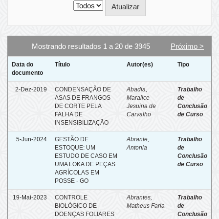
Mostrando resultados 1 a 20 de 3945
Próximo >
Data do
Título
Autor(es)
Tipo
documento
2-Dez-2019
CONDENSAÇÃO DE
Abadia,
Trabalho
ASAS DE FRANGOS
Maralice
de
DE CORTE PELA
Jesuina de
Conclusão
FALHA DE
Carvalho
de Curso
INSENSIBILIZAÇÃO
5-Jun-2024
GESTÃO DE
Abrante,
Trabalho
ESTOQUE: UM
Antonia
de
ESTUDO DE CASO EM
Conclusão
UMA LOKA DE PEÇAS
de Curso
AGRÍCOLAS EM
POSSE - GO
19-Mai-2023
CONTROLE
Abrantes,
Trabalho
BIOLÓGICO DE
Matheus Faria
de
DOENÇAS FOLIARES
Conclusão