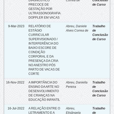
DIAGNÓSTICO
Corrêa de
Conclusão
PRECOCE DE
de Curso
GESTAÇÃO POR
ULTRASSONOGRAFIA
DOPPLER EM VACAS
9-Mar-2023
RELATÓRIO DE
Abreu, Daniele
Trabalho
ESTÁGIO
Alves Correa de
de
CURRICULAR
Conclusão
SUPERVISIONADO /
de Curso
INTERFERÊNCIA DO
BAIXO ESCORE DE
CONDIÇÃO
CORPORAL E DA
PRESENÇA DA CRIA
NO ANESTRO PÓS
PARTO DE VACAS DE
CORTE
16-Nov-2022
A IMPORTÂNCIA DO
Abreu, Daniella
Trabalho
ENSINO DA ARTE NO
Pereira
de
DESENVOLVIMENTO
Conclusão
DE CRIANÇAS NA
de Curso
EDUCAÇÃO INFANTIL
16-Jul-2022
A RELAÇÃO ENTRE O
Abreu,
Trabalho
LETRAMENTO E A
Elisângela
de