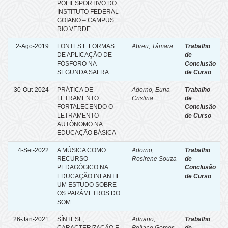
POLIESPORTIVO DO
INSTITUTO FEDERAL
GOIANO – CAMPUS
RIO VERDE
2-Ago-2019
FONTES E FORMAS
Abreu, Tâmara
Trabalho
DE APLICAÇÃO DE
de
FÓSFORO NA
Conclusão
SEGUNDA SAFRA
de Curso
30-Out-2024
PRÁTICA DE
Adorno, Euna
Trabalho
LETRAMENTO:
Cristina
de
FORTALECENDO O
Conclusão
LETRAMENTO
de Curso
AUTÔNOMO NA
EDUCAÇÃO BÁSICA
4-Set-2022
A MÚSICA COMO
Adorno,
Trabalho
RECURSO
Rosirene Souza
de
PEDAGÓGICO NA
Conclusão
EDUCAÇÃO INFANTIL:
de Curso
UM ESTUDO SOBRE
OS PARÂMETROS DO
SOM
26-Jan-2021
SÍNTESE,
Adriano,
Trabalho
CARACTERIZAÇÃO E
Poliane Gomes
de