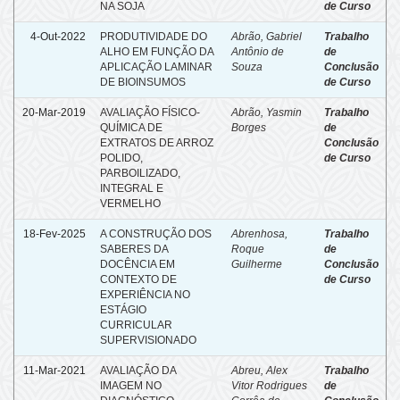
NA SOJA
de Curso
4-Out-2022
PRODUTIVIDADE DO
Abrão, Gabriel
Trabalho
ALHO EM FUNÇÃO DA
Antônio de
de
APLICAÇÃO LAMINAR
Souza
Conclusão
DE BIOINSUMOS
de Curso
20-Mar-2019
AVALIAÇÃO FÍSICO-
Abrão, Yasmin
Trabalho
QUÍMICA DE
Borges
de
EXTRATOS DE ARROZ
Conclusão
POLIDO,
de Curso
PARBOILIZADO,
INTEGRAL E
VERMELHO
18-Fev-2025
A CONSTRUÇÃO DOS
Abrenhosa,
Trabalho
SABERES DA
Roque
de
DOCÊNCIA EM
Guilherme
Conclusão
CONTEXTO DE
de Curso
EXPERIÊNCIA NO
ESTÁGIO
CURRICULAR
SUPERVISIONADO
11-Mar-2021
AVALIAÇÃO DA
Abreu, Alex
Trabalho
IMAGEM NO
Vitor Rodrigues
de