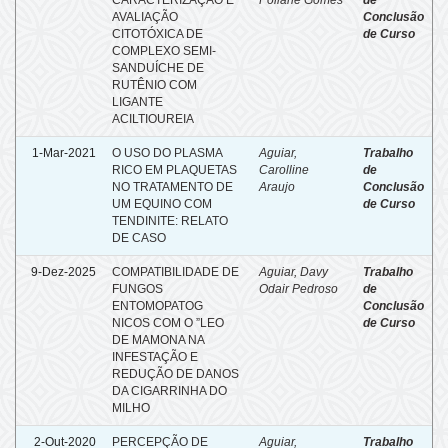
AVALIAÇÃO
Conclusão
CITOTÓXICA DE
de Curso
COMPLEXO SEMI-
SANDUÍCHE DE
RUTÊNIO COM
LIGANTE
ACILTIOUREIA
1-Mar-2021
O USO DO PLASMA
Aguiar,
Trabalho
RICO EM PLAQUETAS
Carolline
de
NO TRATAMENTO DE
Araujo
Conclusão
UM EQUINO COM
de Curso
TENDINITE: RELATO
DE CASO
9-Dez-2025
COMPATIBILIDADE DE
Aguiar, Davy
Trabalho
FUNGOS
Odair Pedroso
de
ENTOMOPATOG
Conclusão
NICOS COM O ”LEO
de Curso
DE MAMONA NA
INFESTAÇÃO E
REDUÇÃO DE DANOS
DA CIGARRINHA DO
MILHO
2-Out-2020
PERCEPÇÃO DE
Aguiar,
Trabalho