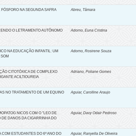
E FÓSFORO NA SEGUNDA SAFRA
Abreu, Tâmara
ECENDO O LETRAMENTO AUTÔNOMO
Adorno, Euna Cristina
CO NA EDUCAÇÃO INFANTIL: UM
Adorno, Rosirene Souza
 SOM
AÇÃO CITOTÓXICA DE COMPLEXO
Adriano, Poliane Gomes
IGANTE ACILTIOUREIA
TAS NO TRATAMENTO DE UM EQUINO
Aguiar, Carolline Araujo
OPATOG NICOS COM O ”LEO DE
Aguiar, Davy Odair Pedroso
 DE DANOS DA CIGARRINHA DO
A COM ESTUDANTES DO 6º ANO DO
Aguiar, Ranyella De Oliveira