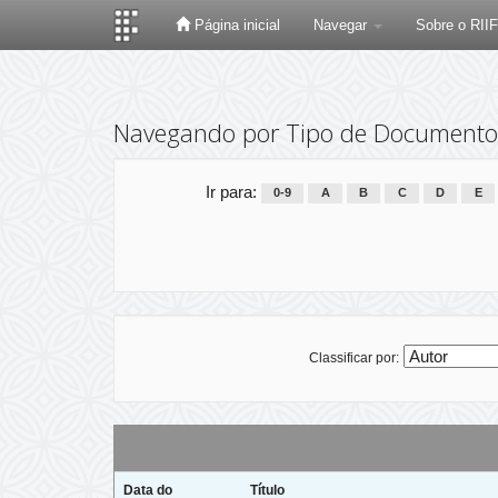
Página inicial
Navegar
Sobre o RII
Skip
navigation
Navegando por Tipo de Documento 
Ir para:
0-9
A
B
C
D
E
Classificar por:
Data do
Título