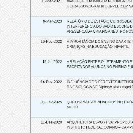
11-Mar-2021
AVALIAÇÃO DA IMAGEM NO DIAGNÓS
ULTRASSONOGRAFIA DOPPLER EM V
9-Mar-2023
RELATÓRIO DE ESTÁGIO CURRICULAR
INTERFERÊNCIA DO BAIXO ESCORE 
PRESENÇA DA CRIA NO ANESTRO PÓ
16-Nov-2022
A IMPORTÂNCIA DO ENSINO DA ARTE
CRIANÇAS NA EDUCAÇÃO INFANTIL
16-Jul-2022
A RELAÇÃO ENTRE O LETRAMENTO E 
ESCRITA DOS ALUNOS NO ENSINO FU
14-Dez-2022
INFLUÊNCIA DE DIFERENTES INTEN
DA FISIOLOGIA DE Dipteryx alata Vogel 
12-Fev-2025
QUITOSANA E AMINOÁCIDOS NO TRA
MILHO
11-Dez-2020
ARQUITETURA ESPORTIVA: PROPOST
INSTITUTO FEDERAL GOIANO – CAMP