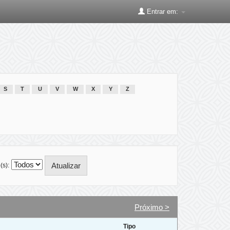
Entrar em:
S
T
U
V
W
X
Y
Z
(s):
Próximo >
Tipo