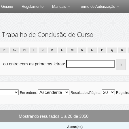
F Goiano
Regulamento
Manuais
Termo de Autorização
Trabalho de Conclusão de Curso
F
G
H
I
J
K
L
M
N
O
P
Q
R
ou entre com as primeiras letras:
Em ordem:
Resultados/Página
Registro
Mostrando resultados 1 a 20 de 3950
Autor(es)