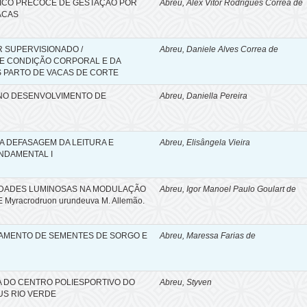
TICO PRECOCE DE GESTAÇÃO POR
Abreu, Alex Vitor Rodrigues Corrêa de
ACAS
 SUPERVISIONADO /
Abreu, Daniele Alves Correa de
DE CONDIÇÃO CORPORAL E DA
S PARTO DE VACAS DE CORTE
 NO DESENVOLVIMENTO DE
Abreu, Daniella Pereira
A DEFASAGEM DA LEITURA E
Abreu, Elisângela Vieira
NDAMENTAL I
SIDADES LUMINOSAS NA MODULAÇÃO
Abreu, Igor Manoel Paulo Goulart de
E Myracrodruon urundeuva M. Allemão.
TAMENTO DE SEMENTES DE SORGO E
Abreu, Maressa Farias de
A DO CENTRO POLIESPORTIVO DO
Abreu, Styven
US RIO VERDE