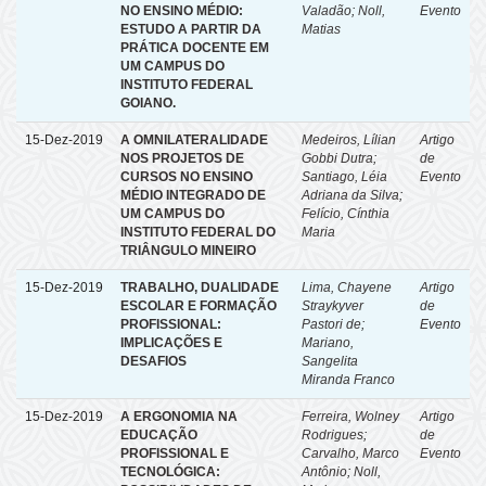
NO ENSINO MÉDIO:
Valadão
;
Noll,
Evento
ESTUDO A PARTIR DA
Matias
PRÁTICA DOCENTE EM
UM CAMPUS DO
INSTITUTO FEDERAL
GOIANO.
15-Dez-2019
A OMNILATERALIDADE
Medeiros, Lílian
Artigo
NOS PROJETOS DE
Gobbi Dutra
;
de
CURSOS NO ENSINO
Santiago, Léia
Evento
MÉDIO INTEGRADO DE
Adriana da Silva
;
UM CAMPUS DO
Felício, Cínthia
INSTITUTO FEDERAL DO
Maria
TRIÂNGULO MINEIRO
15-Dez-2019
TRABALHO, DUALIDADE
Lima, Chayene
Artigo
ESCOLAR E FORMAÇÃO
Straykyver
de
PROFISSIONAL:
Pastori de
;
Evento
IMPLICAÇÕES E
Mariano,
DESAFIOS
Sangelita
Miranda Franco
15-Dez-2019
A ERGONOMIA NA
Ferreira, Wolney
Artigo
EDUCAÇÃO
Rodrigues
;
de
PROFISSIONAL E
Carvalho, Marco
Evento
TECNOLÓGICA:
Antônio
;
Noll,