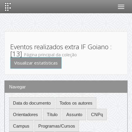
Skip
navigation
Eventos realizados extra IF Goiano :
[13]
Página principal da coleção
Visualizar estatísticas
Navegar