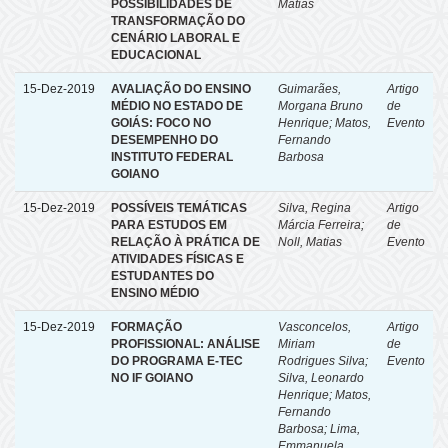
POSSIBILIDADES DE
Matias
TRANSFORMAÇÃO DO
CENÁRIO LABORAL E
EDUCACIONAL
15-Dez-2019
AVALIAÇÃO DO ENSINO
Guimarães,
Artigo
MÉDIO NO ESTADO DE
Morgana Bruno
de
GOIÁS: FOCO NO
Henrique
;
Matos,
Evento
DESEMPENHO DO
Fernando
INSTITUTO FEDERAL
Barbosa
GOIANO
15-Dez-2019
POSSÍVEIS TEMÁTICAS
Silva, Regina
Artigo
PARA ESTUDOS EM
Márcia Ferreira
;
de
RELAÇÃO À PRÁTICA DE
Noll, Matias
Evento
ATIVIDADES FÍSICAS E
ESTUDANTES DO
ENSINO MÉDIO
15-Dez-2019
FORMAÇÃO
Vasconcelos,
Artigo
PROFISSIONAL: ANÁLISE
Miriam
de
DO PROGRAMA E-TEC
Rodrigues Silva
;
Evento
NO IF GOIANO
Silva, Leonardo
Henrique
;
Matos,
Fernando
Barbosa
;
Lima,
Emmanuela