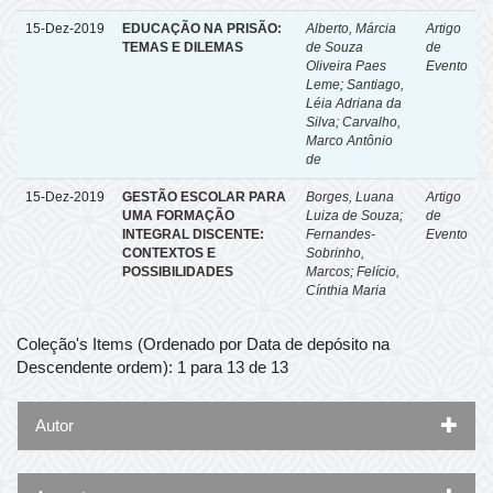
15-Dez-2019
EDUCAÇÃO NA PRISÃO:
Alberto, Márcia
Artigo
TEMAS E DILEMAS
de Souza
de
Oliveira Paes
Evento
Leme
;
Santiago,
Léia Adriana da
Silva
;
Carvalho,
Marco Antônio
de
15-Dez-2019
GESTÃO ESCOLAR PARA
Borges, Luana
Artigo
UMA FORMAÇÃO
Luiza de Souza
;
de
INTEGRAL DISCENTE:
Fernandes-
Evento
CONTEXTOS E
Sobrinho,
POSSIBILIDADES
Marcos
;
Felício,
Cínthia Maria
Coleção's Items (Ordenado por Data de depósito na
Descendente ordem): 1 para 13 de 13
Autor