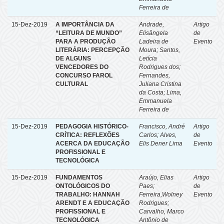
Ferreira de
15-Dez-2019
A IMPORTÂNCIA DA
Andrade,
Artigo
“LEITURA DE MUNDO”
Elisângela
de
PARA A PRODUÇÃO
Ladeira de
Evento
LITERÁRIA: PERCEPÇÃO
Moura
;
Santos,
DE ALGUNS
Letícia
VENCEDORES DO
Rodrigues dos
;
CONCURSO FAROL
Fernandes,
CULTURAL
Juliana Cristina
da Costa
;
Lima,
Emmanuela
Ferreira de
15-Dez-2019
PEDAGOGIA HISTÓRICO-
Francisco, André
Artigo
CRÍTICA: REFLEXÕES
Carlos
;
Alves,
de
ACERCA DA EDUCAÇÃO
Elis Dener Lima
Evento
PROFISSIONAL E
TECNOLÓGICA
15-Dez-2019
FUNDAMENTOS
Araújo, Elias
Artigo
ONTOLÓGICOS DO
Paes
;
de
TRABALHO: HANNAH
Ferreira,Wolney
Evento
ARENDT E A EDUCAÇÃO
Rodrigues
;
PROFISSIONAL E
Carvalho, Marco
TECNOLÓGICA
Antônio de