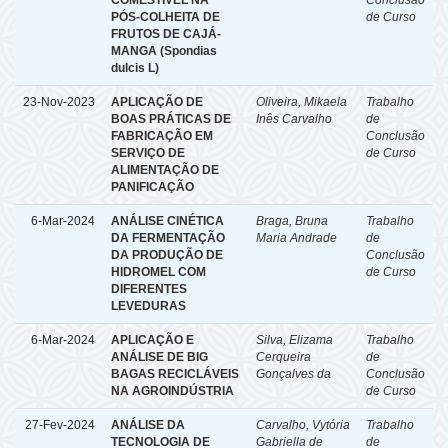
COMESTÍVEL NA
Conclusão
PÓS-COLHEITA DE
de Curso
FRUTOS DE CAJÁ-
MANGA (Spondias
dulcis L)
23-Nov-2023
APLICAÇÃO DE
Oliveira, Mikaela
Trabalho
BOAS PRÁTICAS DE
Inês Carvalho
de
FABRICAÇÃO EM
Conclusão
SERVIÇO DE
de Curso
ALIMENTAÇÃO DE
PANIFICAÇÃO
6-Mar-2024
ANÁLISE CINÉTICA
Braga, Bruna
Trabalho
DA FERMENTAÇÃO
Maria Andrade
de
DA PRODUÇÃO DE
Conclusão
HIDROMEL COM
de Curso
DIFERENTES
LEVEDURAS
6-Mar-2024
APLICAÇÃO E
Silva, Elizama
Trabalho
ANÁLISE DE BIG
Cerqueira
de
BAGAS RECICLÁVEIS
Gonçalves da
Conclusão
NA AGROINDÚSTRIA
de Curso
27-Fev-2024
ANÁLISE DA
Carvalho, Vytória
Trabalho
TECNOLOGIA DE
Gabriella de
de