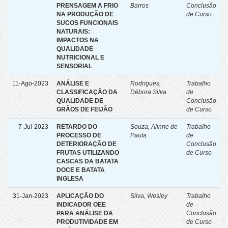
PRENSAGEM A FRIO
Barros
Conclusão
NA PRODUÇÃO DE
de Curso
SUCOS FUNCIONAIS
NATURAIS:
IMPACTOS NA
QUALIDADE
NUTRICIONAL E
SENSORIAL
11-Ago-2023
ANÁLISE E
Rodrigues,
Trabalho
CLASSIFICAÇÃO DA
Débora Silva
de
QUALIDADE DE
Conclusão
GRÃOS DE FEIJÃO
de Curso
7-Jul-2023
RETARDO DO
Souza, Alinne de
Trabalho
PROCESSO DE
Paula
de
DETERIORAÇÃO DE
Conclusão
FRUTAS UTILIZANDO
de Curso
CASCAS DA BATATA
DOCE E BATATA
INGLESA
31-Jan-2023
APLICAÇÃO DO
Silva, Wesley
Trabalho
INDICADOR OEE
de
PARA ANÁLISE DA
Conclusão
PRODUTIVIDADE EM
de Curso