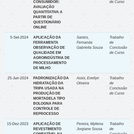
CONSUMIDOR:
de Curso
AVALIAÇÃO
QUANTITATIVA A
PARTIR DE
QUESTIONÁRIO
ONLINE
5-Set-2024
APLICAÇÃO DA
Santos,
Trabalho
FERRAMENTA
Fernanda
de
OBSERVAÇÃO DE
Gabriella Souza
Conclusão
QUALIDADE EM
de Curso
AGROINDÚSTRIA DE
PROCESSAMENTO
DE MILHO
25-Jun-2024
PADRONIZAÇÃO DA
Assis, Evellyn
Trabalho
HIDRATAÇÃO DA
Oliveira
de
TRIPA USADA NA
Conclusão
PRODUÇÃO DE
de Curso
MORTADELA TIPO
BOLOGNA PARA
CONTROLE DE
REPROCESSO
15-Dez-2023
APLICAÇÃO DE
Pereira, Myllena
Trabalho
REVESTIMENTO
Jorgiane Sousa
de