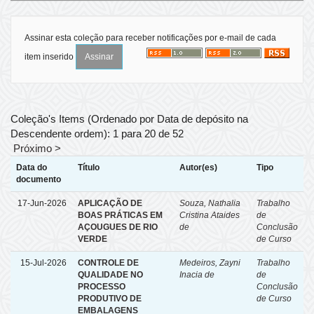
Assinar esta coleção para receber notificações por e-mail de cada
item inserido
Coleção's Items (Ordenado por Data de depósito na
Descendente ordem): 1 para 20 de 52
Próximo >
Data do
Título
Autor(es)
Tipo
documento
17-Jun-2026
APLICAÇÃO DE
Souza, Nathalia
Trabalho
BOAS PRÁTICAS EM
Cristina Ataides
de
AÇOUGUES DE RIO
de
Conclusão
VERDE
de Curso
15-Jul-2026
CONTROLE DE
Medeiros, Zayni
Trabalho
QUALIDADE NO
Inacia de
de
PROCESSO
Conclusão
PRODUTIVO DE
de Curso
EMBALAGENS