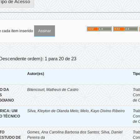
e cada item inserido
 Descendente ordem): 1 para 20 de 23
Autor(es)
Tip
CO DA
Bitencourt, Matheus de Castro
Tra
S
Con
 GOIANO
de 
RICA: UM
Silva, Kleyton de Olanda Melo; Melo, Kayo Divino Ribeiro
Tra
O TÉCNICO
Con
de 
TO
Gomes, Ana Carolina Barbosa dos Santos; Silva, Daniel
Tra
 ESTUDO DE
Pereira da
Con