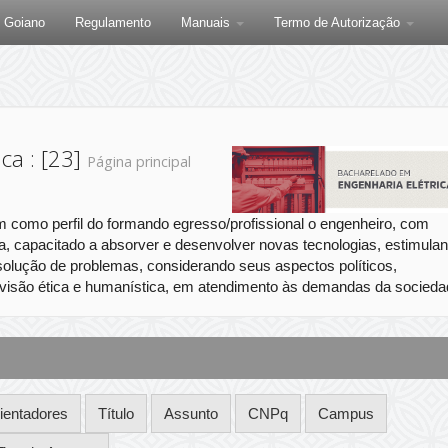
F Goiano
Regulamento
Manuais
Termo de Autorização
ca : [23]
Página principal
como perfil do formando egresso/profissional o engenheiro, com
iva, capacitado a absorver e desenvolver novas tecnologias, estimula
resolução de problemas, considerando seus aspectos políticos,
m visão ética e humanística, em atendimento às demandas da socieda