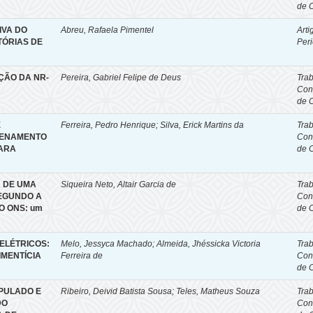
de 
IVA DO
Abreu, Rafaela Pimentel
Arti
TÓRIAS DE
Per
ÇÃO DA NR-
Pereira, Gabriel Felipe de Deus
Tra
Con
de 
E
Ferreira, Pedro Henrique; Silva, Erick Martins da
Tra
ZENAMENTO
Con
PARA
de 
 DE UMA
Siqueira Neto, Altair Garcia de
Tra
EGUNDO A
Con
DO ONS: um
de 
 ELÉTRICOS:
Melo, Jessyca Machado; Almeida, Jhéssicka Victoria
Tra
IMENTÍCIA
Ferreira de
Con
de 
IPULADO E
Ribeiro, Deivid Batista Sousa; Teles, Matheus Souza
Tra
DO
Con