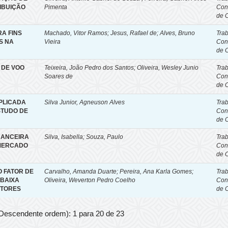
RIBUIÇÃO
Pimenta
Con
de 
A FINS
Machado, Vitor Ramos; Jesus, Rafael de; Alves, Bruno
Tra
S NA
Vieira
Con
de 
 DE VOO
Teixeira, João Pedro dos Santos; Oliveira, Wesley Junio
Tra
Soares de
Con
de 
PLICADA
Silva Junior, Agneuson Alves
Tra
STUDO DE
Con
de 
NANCEIRA
Silva, Isabella; Souza, Paulo
Tra
 MERCADO
Con
de 
 FATOR DE
Carvalho, Amanda Duarte; Pereira, Ana Karla Gomes;
Tra
 BAIXA
Oliveira, Weverton Pedro Coelho
Con
ITORES
de 
 Descendente ordem): 1 para 20 de 23