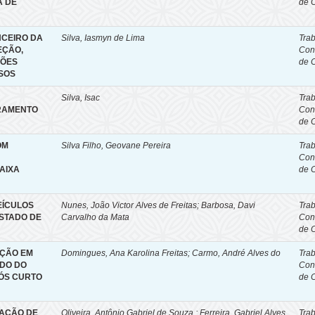
A DE
de 
NCEIRO DA
Silva, Iasmyn de Lima
Tra
EÇÃO,
Con
ÇÕES
de 
SOS
Silva, Isac
Tra
RAMENTO
Con
de 
OM
Silva Filho, Geovane Pereira
Tra
Con
AIXA
de 
EÍCULOS
Nunes, João Victor Alves de Freitas; Barbosa, Davi
Tra
ESTADO DE
Carvalho da Mata
Con
de 
EÇÃO EM
Domingues, Ana Karolina Freitas; Carmo, André Alves do
Tra
UDO DO
Con
ÓS CURTO
de 
RAÇÃO DE
Oliveira, Antônio Gabriel de Souza ; Ferreira, Gabriel Alves
Tra