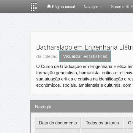
Página inicial
Navegar
Sobre o RII
Skip
navigation
Bacharelado em Engenharia Elétri
Visualizar estatísticas
da coleção
O Curso de Graduação em Engenharia Elética tem 
formação generalista, humanista, crítica e reflex
sua atuação crítica e criativa na identificação e 
econômicos, sociais, ambientais e culturais, co
Navegar