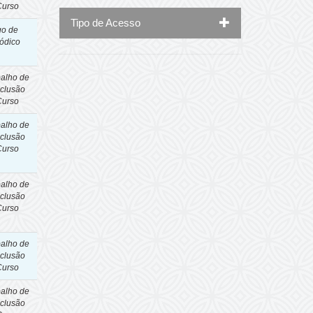
Curso
Tipo de Acesso
go de
iódico
balho de
clusão
Curso
balho de
clusão
Curso
balho de
clusão
Curso
balho de
clusão
Curso
balho de
clusão