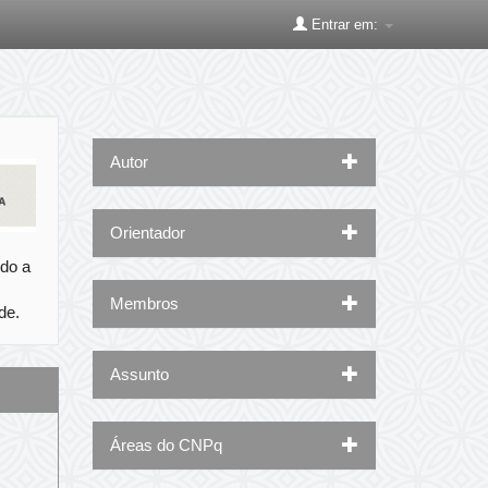
Entrar em:
Autor
Orientador
ndo a
Membros
de.
Assunto
Áreas do CNPq