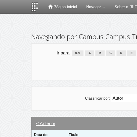
Página inicial
Navegar
Sobre o RII
Skip
navigation
Navegando por Campus Campus T
Ir para:
0-9
A
B
C
D
E
Classificar por:
< Anterior
Data do
Título