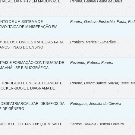
TAÇÃO DA NR-12 EM MÁQUINAS E
Pereira, Gabriel Felipe de Deus
NTO DE UM SISTEMA DE
Pereira, Gustavo Eustáchio; Paula, Ped
OVOLTAICA DE MINIGERAÇÃO EM
A: JOGOS COMO ESTRATÉGIAS PARA
Protásio, Marília Guimarães
 ANOS FINAIS DO ENSINO
ITAIS E FORMAÇÃO CONTINUADA DE
Rezende, Roberta Pereira
MA ANÁLISE BIBLIOGRÁFICA
 TRIPULADO E ENERGETICAMENTE
Ribeiro, Deivid Batista Sousa; Teles, 
ROCKER-BOGIE E DIAGRAMA DE
DESPATRIARCALIZAR: DESAFIOS DA
Rodrigues, Jennifer de Oliveira
E DE GÊNERO
O A LEI 12.014/2009: QUEM SÃO E
Santos, Delubia Cristina Ferreira