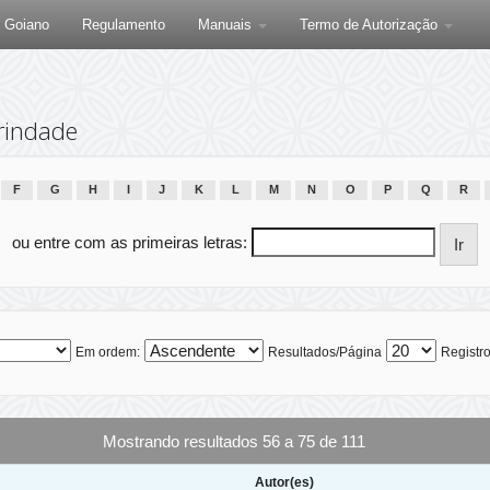
F Goiano
Regulamento
Manuais
Termo de Autorização
rindade
F
G
H
I
J
K
L
M
N
O
P
Q
R
ou entre com as primeiras letras:
Em ordem:
Resultados/Página
Registro
Mostrando resultados 56 a 75 de 111
Autor(es)