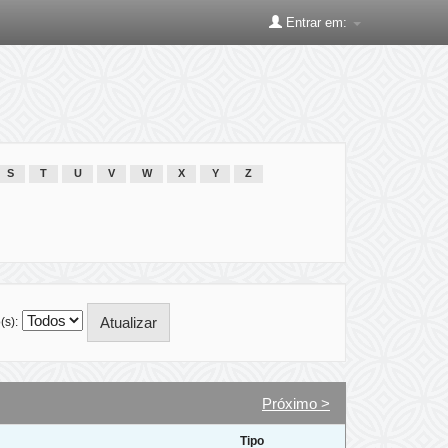
Entrar em:
S
T
U
V
W
X
Y
Z
(s):
Próximo >
Tipo