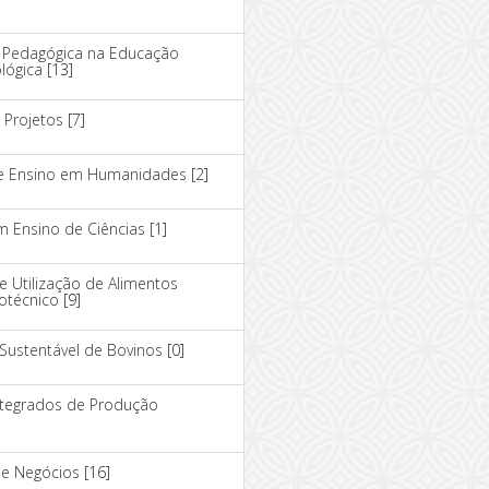
 Pedagógica na Educação
ológica
[13]
 Projetos
[7]
 de Ensino em Humanidades
[2]
m Ensino de Ciências
[1]
 Utilização de Alimentos
otécnico
[9]
Sustentável de Bovinos
[0]
ntegrados de Produção
de Negócios
[16]