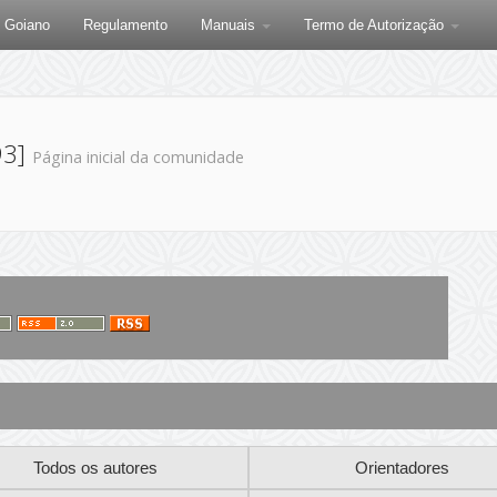
F Goiano
Regulamento
Manuais
Termo de Autorização
93]
Página inicial da comunidade