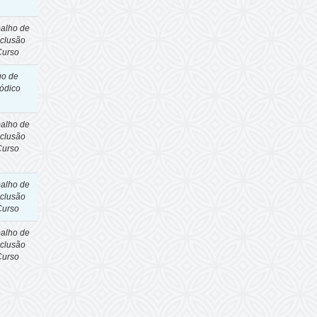
balho de
clusão
Curso
go de
iódico
balho de
clusão
Curso
balho de
clusão
Curso
balho de
clusão
Curso