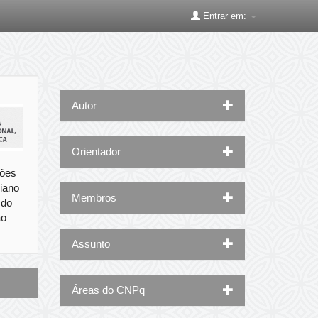
Entrar em:
Autor
Orientador
ções
oiano
Membros
 do
ao
Assunto
Áreas do CNPq