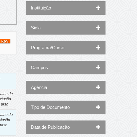
Instituição
Sigla
Programa/Curso
Campus
o
Agência
balho de
clusão
Curso
Tipo de Documento
balho de
clusão
curso
Data de Publicação