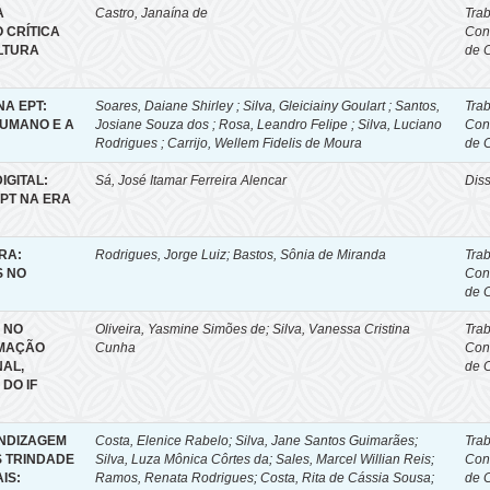
A
Castro, Janaína de
Tra
 CRÍTICA
Con
LTURA
de 
A EPT:
Soares, Daiane Shirley ; Silva, Gleiciainy Goulart ; Santos,
Tra
HUMANO E A
Josiane Souza dos ; Rosa, Leandro Felipe ; Silva, Luciano
Con
Rodrigues ; Carrijo, Wellem Fidelis de Moura
de 
IGITAL:
Sá, José Itamar Ferreira Alencar
Dis
PT NA ERA
RA:
Rodrigues, Jorge Luiz; Bastos, Sônia de Miranda
Tra
S NO
Con
de 
 NO
Oliveira, Yasmine Simões de; Silva, Vanessa Cristina
Tra
RMAÇÃO
Cunha
Con
AL,
de 
 DO IF
ENDIZAGEM
Costa, Elenice Rabelo
;
Silva, Jane Santos Guimarães
;
Tra
S TRINDADE
Silva, Luza Mônica Côrtes da
;
Sales, Marcel Willian Reis
;
Con
IS:
Ramos, Renata Rodrigues
;
Costa, Rita de Cássia Sousa
;
de 