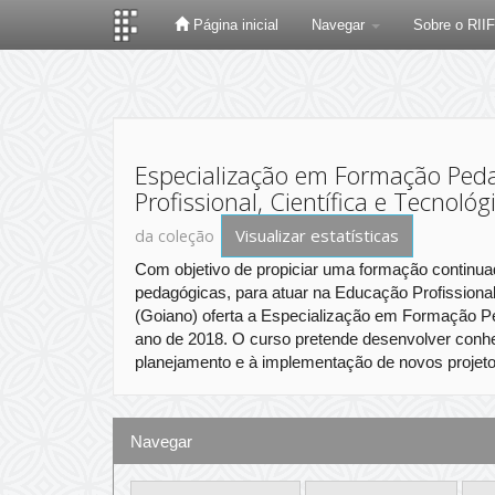
Página inicial
Navegar
Sobre o RII
Skip
navigation
Especialização em Formação Ped
Profissional, Científica e Tecnológ
Visualizar estatísticas
da coleção
Com objetivo de propiciar uma formação continu
pedagógicas, para atuar na Educação Profissional 
(Goiano) oferta a Especialização em Formação Ped
ano de 2018. O curso pretende desenvolver conhe
planejamento e à implementação de novos projetos 
Navegar