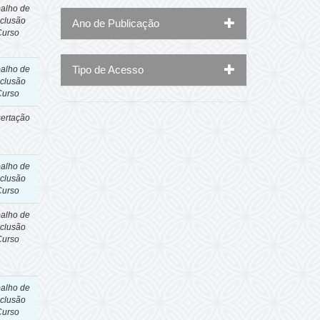
balho de
clusão
Ano de Publicação
Curso
Tipo de Acesso
balho de
clusão
Curso
sertação
balho de
clusão
Curso
balho de
clusão
Curso
balho de
clusão
Curso