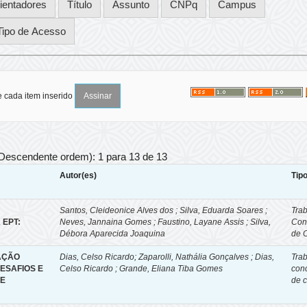
e cada item inserido
 Descendente ordem): 1 para 13 de 13
Autor(es)
Tip
Santos, Cleideonice Alves dos ; Silva, Eduarda Soares ;
Tra
 EPT:
Neves, Jannaina Gomes ; Faustino, Layane Assis ; Silva,
Con
Débora Aparecida Joaquina
de 
AÇÃO
Dias, Celso Ricardo
;
Zaparolli, Nathália Gonçalves ; Dias,
Tra
ESAFIOS E
Celso Ricardo ; Grande, Eliana Tiba Gomes
con
 E
de 