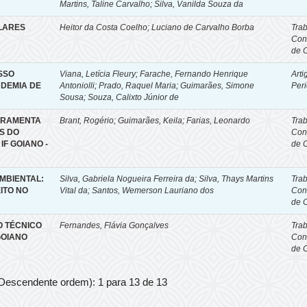
Martins, Taline Carvalho
;
Silva, Vanilda Souza da
LARES
Heitor da Costa Coelho; Luciano de Carvalho Borba
Tra
Con
de 
SSO
Viana, Letícia Fleury
;
Farache, Fernando Henrique
Arti
DEMIA DE
Antoniolli
;
Prado, Raquel Maria
;
Guimarães, Simone
Per
Sousa
;
Souza, Calixto Júnior de
RRAMENTA
Brant, Rogério; Guimarães, Keila; Farias, Leonardo
Tra
S DO
Con
F GOIANO -
de 
MBIENTAL:
Silva, Gabriela Nogueira Ferreira da; Silva, Thays Martins
Tra
ITO NO
Vital da; Santos, Wemerson Lauriano dos
Con
de 
O TÉCNICO
Fernandes, Flávia Gonçalves
Tra
GOIANO
Con
de 
 Descendente ordem): 1 para 13 de 13