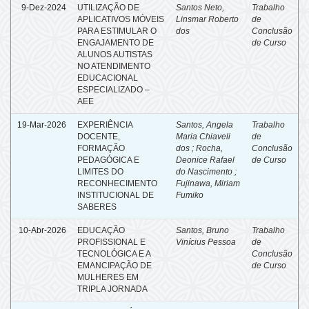
9-Dez-2024
UTILIZAÇÃO DE
Santos Neto,
Trabalho
APLICATIVOS MÓVEIS
Linsmar Roberto
de
PARA ESTIMULAR O
dos
Conclusão
ENGAJAMENTO DE
de Curso
ALUNOS AUTISTAS
NO ATENDIMENTO
EDUCACIONAL
ESPECIALIZADO –
AEE
19-Mar-2026
EXPERIÊNCIA
Santos, Angela
Trabalho
DOCENTE,
Maria Chiaveli
de
FORMAÇÃO
dos ; Rocha,
Conclusão
PEDAGÓGICA E
Deonice Rafael
de Curso
LIMITES DO
do Nascimento ;
RECONHECIMENTO
Fujinawa, Miriam
INSTITUCIONAL DE
Fumiko
SABERES
10-Abr-2026
EDUCAÇÃO
Santos, Bruno
Trabalho
PROFISSIONAL E
Vinícius Pessoa
de
TECNOLÓGICA E A
Conclusão
EMANCIPAÇÃO DE
de Curso
MULHERES EM
TRIPLA JORNADA