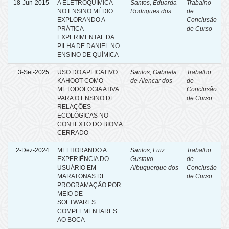
18-Jun-2015
A ELETROQUÍMICA
Santos, Eduarda
Trabalho
NO ENSINO MÉDIO:
Rodrigues dos
de
EXPLORANDO A
Conclusão
PRÁTICA
de Curso
EXPERIMENTAL DA
PILHA DE DANIEL NO
ENSINO DE QUÍMICA
3-Set-2025
USO DO APLICATIVO
Santos, Gabriela
Trabalho
KAHOOT COMO
de Alencar dos
de
METODOLOGIA ATIVA
Conclusão
PARA O ENSINO DE
de Curso
RELAÇÕES
ECOLÓGICAS NO
CONTEXTO DO BIOMA
CERRADO
2-Dez-2024
MELHORANDO A
Santos, Luiz
Trabalho
EXPERIÊNCIA DO
Gustavo
de
USUÁRIO EM
Albuquerque dos
Conclusão
MARATONAS DE
de Curso
PROGRAMAÇÃO POR
MEIO DE
SOFTWARES
COMPLEMENTARES
AO BOCA