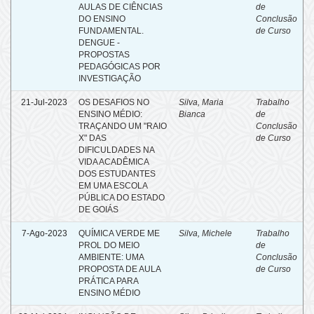
AULAS DE CIÊNCIAS
de
DO ENSINO
Conclusão
FUNDAMENTAL.
de Curso
DENGUE -
PROPOSTAS
PEDAGÓGICAS POR
INVESTIGAÇÃO
21-Jul-2023
OS DESAFIOS NO
Silva, Maria
Trabalho
ENSINO MÉDIO:
Bianca
de
TRAÇANDO UM "RAIO
Conclusão
X" DAS
de Curso
DIFICULDADES NA
VIDA ACADÊMICA
DOS ESTUDANTES
EM UMA ESCOLA
PÚBLICA DO ESTADO
DE GOIÁS
7-Ago-2023
QUÍMICA VERDE ME
Silva, Michele
Trabalho
PROL DO MEIO
de
AMBIENTE: UMA
Conclusão
PROPOSTA DE AULA
de Curso
PRÁTICA PARA
ENSINO MÉDIO