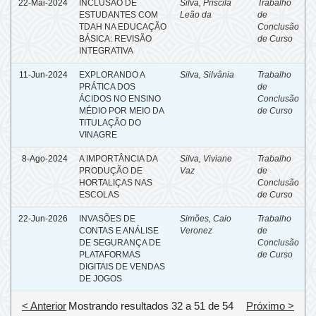
22-Mai-2024
INCLUSÃO DE
Silva, Priscila
Trabalho
ESTUDANTES COM
Leão da
de
TDAH NA EDUCAÇÃO
Conclusão
BÁSICA: REVISÃO
de Curso
INTEGRATIVA
11-Jun-2024
EXPLORANDO A
Silva, Silvânia
Trabalho
PRÁTICA DOS
de
ÁCIDOS NO ENSINO
Conclusão
MÉDIO POR MEIO DA
de Curso
TITULAÇÃO DO
VINAGRE
8-Ago-2024
A IMPORTÂNCIA DA
Silva, Viviane
Trabalho
PRODUÇÃO DE
Vaz
de
HORTALIÇAS NAS
Conclusão
ESCOLAS
de Curso
22-Jun-2026
INVASÕES DE
Simões, Caio
Trabalho
CONTAS E ANÁLISE
Veronez
de
DE SEGURANÇA DE
Conclusão
PLATAFORMAS
de Curso
DIGITAIS DE VENDAS
DE JOGOS
< Anterior
Mostrando resultados 32 a 51 de 54
Próximo >