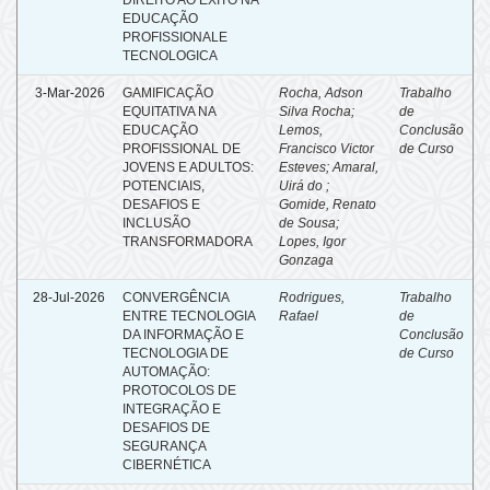
EDUCAÇÃO
PROFISSIONALE
TECNOLOGICA
3-Mar-2026
GAMIFICAÇÃO
Rocha, Adson
Trabalho
EQUITATIVA NA
Silva Rocha;
de
EDUCAÇÃO
Lemos,
Conclusão
PROFISSIONAL DE
Francisco Victor
de Curso
JOVENS E ADULTOS:
Esteves; Amaral,
POTENCIAIS,
Uirá do ;
DESAFIOS E
Gomide, Renato
INCLUSÃO
de Sousa;
TRANSFORMADORA
Lopes, Igor
Gonzaga
28-Jul-2026
CONVERGÊNCIA
Rodrigues,
Trabalho
ENTRE TECNOLOGIA
Rafael
de
DA INFORMAÇÃO E
Conclusão
TECNOLOGIA DE
de Curso
AUTOMAÇÃO:
PROTOCOLOS DE
INTEGRAÇÃO E
DESAFIOS DE
SEGURANÇA
CIBERNÉTICA