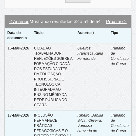
< Anterior
Mostrando resultados 32 a 51 de 54
Próximo >
Data do
Título
Autor(es)
Tipo
documento
16-Mar-2026
CIDADÃO
Queiroz,
Trabalho
TRABALHADOR:
Francisca Karla
de
REFLEXÕES SOBRE A
Ferreira de
Conclusão
FORMAÇÃO CIDADÃ
de Curso
DOS ESTUDANTES
DA EDUCAÇÃO
PROFISSIONAL E
TECNOLÓGICA
INTEGRADA AO
ENSINO MÉDIO DA
REDE PÚBLICA DO
CEARÁ
17-Mar-2026
INCLUSÃO
Ribeiro, Danilla
Trabalho
PERMANECE:
Silva ; Oliveira,
de
PRÁTICAS
Vanessa
Conclusão
PEDAGOGICAS E O
Azevedo de
de Curso
DIREITO AO ÊXITO NA