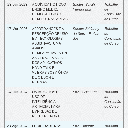
23-Jun-2023
A QUÍMICA NO NOVO
Santos, Sarah
Trabalho
ENSINO MÉDIO:
Pereira dos
de
COMO INTEGRAR
Conclusão
COM OUTRAS ÁREAS
de Curso
17-Mar-2026
AFFORDANCES E A
Santos, Stéfanny
Trabalho
PERCEPÇÃO DE USO
de Souza Freitas
de
EM TECNOLOGIAS
dos
Conclusão
ASSISTIVAS: UMA
de Curso
ANÁLISE
COMPARATIVA ENTRE
AS VERSÕES MOBILE
DOS APLICATIVOS
HAND TALK E
VLIBRAS SOB A ÓTICA
DE GIBSON E
NORMAN
24-Jun-2024
OS IMPACTOS DO
Silva, Guilherme
Trabalho
USO DE
de
INTELIGÊNCIA
Conclusão
ARTIFICIAL PARA
de Curso
EMPRESAS DE
PEQUENO PORTE
23-Ago-2024
LUDICIDADE NAS
Silva, Jairene
Trabalho