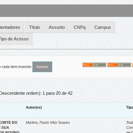
e cada item inserido
 Descendente ordem): 1 para 20 de 42
Autor(es)
Tip
CORTE DO
Martins, Paulo Vitor Soares
Tra
E SUA
Con
DE BOVINO
de 