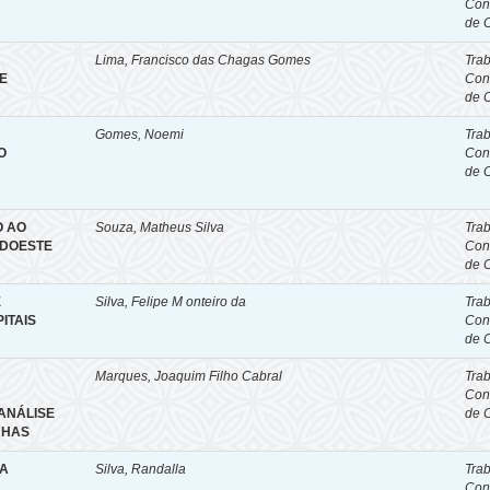
Con
de 
Lima, Francisco das Chagas Gomes
Tra
E
Con
de 
Gomes, Noemi
Tra
O
Con
de 
O AO
Souza, Matheus Silva
Tra
UDOESTE
Con
de 
E
Silva, Felipe M onteiro da
Tra
ITAIS
Con
de 
Marques, Joaquim Filho Cabral
Tra
Con
ANÁLISE
de 
NHAS
DA
Silva, Randalla
Tra
Con