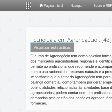
Página inicial
Navegar
Sobre o RII
Skip
navigation
Tecnologia em Agronegócio : [42
Visualizar estatísticas
O curso de Agronegócio tem como objetivo formar 
dos mercados agroindustriais regionais e identif
permite ao profissional que recomende e acompanh
com o uso racional dos recursos naturais e a pre
importância que o setor do Agronegócio tem para 
balança comercial, como também por gerar empreg
potencialidades relacionadas às atividades base d
agropecuários, podem contar com um profissional
demandas pela gestão dos negócios agropecuários
formação.