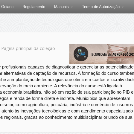
F Goiano
Regulamento
Manuais
Termo de Autorização
]
Página principal da coleção
profissionais capazes de diagnosticar e gerenciar as potencialidade
icar alternativas de captação de recursos. A formação do curso també
e a implantação de tecnologias que otimizem custos e lucratividad
servação do meio ambiente. A relevância do curso está ligada à
a economia brasileira, não só em razão de sua participação no PIB e
os e renda de forma direta e indireta. Municípios que apresentam
o setor, como agricultura, pecuária, indústria e comércio de insumos
 atento às inovações tecnológicas e com atendimento especializado
 regionais, graças ao conhecimento multidisciplinar oriundo de sua