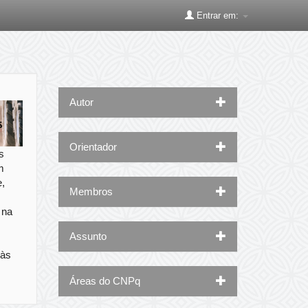
Entrar em:
Autor
Orientador
s
m
e,
Membros
 na
Assunto
 às
Áreas do CNPq