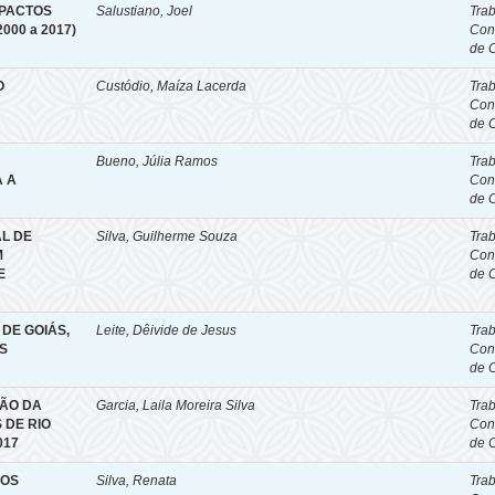
MPACTOS
Salustiano, Joel
Tra
000 a 2017)
Con
de 
O
Custódio, Maíza Lacerda
Tra
Con
de 
Bueno, Júlia Ramos
Tra
A A
Con
de 
L DE
Silva, Guilherme Souza
Tra
M
Con
E
de 
DE GOIÁS,
Leite, Dêivide de Jesus
Tra
ES
Con
de 
ÇÃO DA
Garcia, Laila Moreira Silva
Tra
 DE RIO
Con
017
de 
NOS
Silva, Renata
Tra