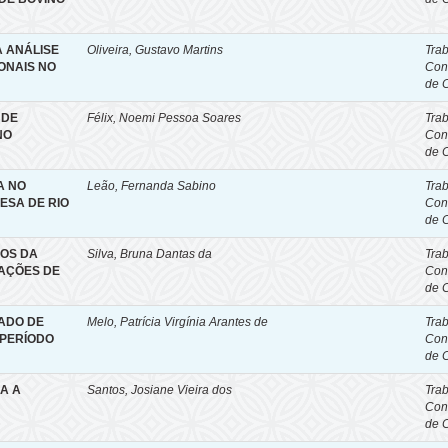
A ANÁLISE
Oliveira, Gustavo Martins
Tra
ONAIS NO
Con
de 
 DE
Félix, Noemi Pessoa Soares
Tra
NO
Con
de 
A NO
Leão, Fernanda Sabino
Tra
ESA DE RIO
Con
de 
OS DA
Silva, Bruna Dantas da
Tra
AÇÕES DE
Con
de 
ADO DE
Melo, Patrícia Virgínia Arantes de
Tra
 PERÍODO
Con
de 
A A
Santos, Josiane Vieira dos
Tra
Con
de 