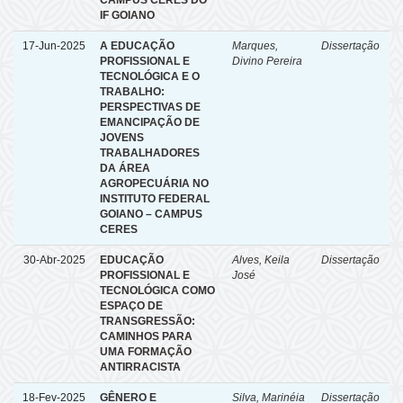
CAMPUS CERES DO
IF GOIANO
17-Jun-2025
A EDUCAÇÃO
Marques,
Dissertação
PROFISSIONAL E
Divino Pereira
TECNOLÓGICA E O
TRABALHO:
PERSPECTIVAS DE
EMANCIPAÇÃO DE
JOVENS
TRABALHADORES
DA ÁREA
AGROPECUÁRIA NO
INSTITUTO FEDERAL
GOIANO – CAMPUS
CERES
30-Abr-2025
EDUCAÇÃO
Alves, Keila
Dissertação
PROFISSIONAL E
José
TECNOLÓGICA COMO
ESPAÇO DE
TRANSGRESSÃO:
CAMINHOS PARA
UMA FORMAÇÃO
ANTIRRACISTA
18-Fev-2025
GÊNERO E
Silva, Marinéia
Dissertação