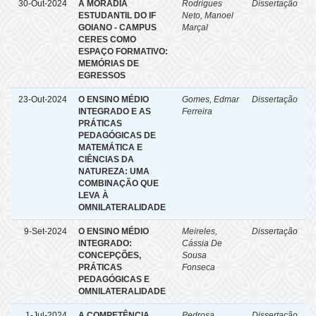
30-Out-2024
A MORADIA
Rodrigues
Dissertação
ESTUDANTIL DO IF
Neto, Manoel
GOIANO - CAMPUS
Marçal
CERES COMO
ESPAÇO FORMATIVO:
MEMÓRIAS DE
EGRESSOS
23-Out-2024
O ENSINO MÉDIO
Gomes, Edmar
Dissertação
INTEGRADO E AS
Ferreira
PRÁTICAS
PEDAGÓGICAS DE
MATEMÁTICA E
CIÊNCIAS DA
NATUREZA: UMA
COMBINAÇÃO QUE
LEVA À
OMNILATERALIDADE
9-Set-2024
O ENSINO MÉDIO
Meireles,
Dissertação
INTEGRADO:
Cássia De
CONCEPÇÕES,
Sousa
PRÁTICAS
Fonseca
PEDAGÓGICAS E
OMNILATERALIDADE
1-Jul-2024
A COMPETÊNCIA
Pedrosa,
Dissertação