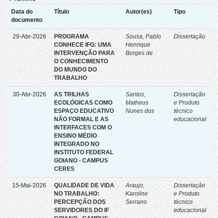
Data do
Título
Autor(es)
Tipo
documento
29-Abr-2026
PROGRAMA
Sousa, Pablo
Dissertação
CONHECE IFG: UMA
Henrique
INTERVENÇÃO PARA
Borges de
O CONHECIMENTO
DO MUNDO DO
TRABALHO
30-Abr-2026
AS TRILHAS
Santos,
Dissertação
ECOLÓGICAS COMO
Matheus
e Produto
ESPAÇO EDUCATIVO
Nunes dos
técnico
NÃO FORMAL E AS
educacional
INTERFACES COM O
ENSINO MÉDIO
INTEGRADO NO
INSTITUTO FEDERAL
GOIANO - CAMPUS
CERES
15-Mai-2026
QUALIDADE DE VIDA
Araujo,
Dissertação
NO TRABALHO:
Karoline
e Produto
PERCEPÇÃO DOS
Serrano
técnico
SERVIDORES DO IF
educacional