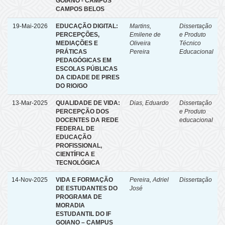
GOIANO - CAMPUS
CAMPOS BELOS
19-Mai-2026
EDUCAÇÃO DIGITAL:
Martins,
Dissertação
PERCEPÇÕES,
Emilene de
e Produto
MEDIAÇÕES E
Oliveira
Técnico
PRÁTICAS
Pereira
Educacional
PEDAGÓGICAS EM
ESCOLAS PÚBLICAS
DA CIDADE DE PIRES
DO RIO/GO
13-Mar-2025
QUALIDADE DE VIDA:
Dias, Eduardo
Dissertação
PERCEPÇÃO DOS
e Produto
DOCENTES DA REDE
educacional
FEDERAL DE
EDUCAÇÃO
PROFISSIONAL,
CIENTÍFICA E
TECNOLÓGICA
14-Nov-2025
VIDA E FORMAÇÃO
Pereira, Adriel
Dissertação
DE ESTUDANTES DO
José
PROGRAMA DE
MORADIA
ESTUDANTIL DO IF
GOIANO – CAMPUS