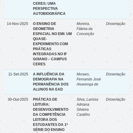
CERES: UMA
PERSPECTIVA
AUTOBIOGRÁFICA
14-Nov-2025
O ENSINO DE
Moreira,
Dissertação
GEOMETRIA
Fátima da
ESPACIAL NO EMI: UM
Conceição
QUASE-
EXPERIMENTO COM
PRÁTICAS
INTEGRADAS NO IF
GOIANO – CAMPUS
CERES
11-Set-2025
A INFLUÊNCIA DA
Moraes,
Dissertação
DEMOGRAFIA NA
Fernando José
PERMANÊNCIA DOS
Alvarenga de
ALUNOS NA EAD
30-Out-2025
PRÁTICAS DE
Silva, Larissa
Dissertação
LEITURA:
Adriana
DESENVOLVIMENTO
Silveira
DA COMPETÊNCIA
Castilho
LEITORA DOS
ESTUDANTES DA 1ª
SÉRIE DO ENSINO