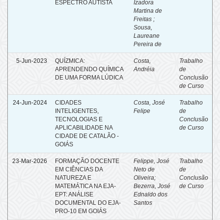
ESPECTRO AUTISTA
Izadora
Martina de
Freitas ;
Sousa,
Laureane
Pereira de
5-Jun-2023
QUÍZMICA:
Costa,
Trabalho
APRENDENDO QUÍMICA
Andréia
de
DE UMA FORMA LÚDICA
Conclusão
de Curso
24-Jun-2024
CIDADES
Costa, José
Trabalho
INTELIGENTES,
Felipe
de
TECNOLOGIAS E
Conclusão
APLICABILIDADE NA
de Curso
CIDADE DE CATALÃO -
GOIÁS
23-Mar-2026
FORMAÇÃO DOCENTE
Felippe, José
Trabalho
EM CIÊNCIAS DA
Neto de
de
NATUREZA E
Oliveira;
Conclusão
MATEMÁTICA NA EJA-
Bezerra, José
de Curso
EPT: ANÁLISE
Ednaldo dos
DOCUMENTAL DO EJA-
Santos
PRO-10 EM GOIÁS