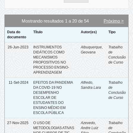
Mostrando resultados 1 a 20 de 54
Próximo >
Data do
Título
Autor(es)
Tipo
documento
26-Jun-2023
INSTRUMENTOS
Albuquerque,
Trabalho
DIDÁTICOS COMO
Geovana
de
MECANISMOS
Conclusão
PROPOSITIVOS NO
de Curso
PROCESSO ENSINO-
APRENDIZAGEM
11-Set-2024
EFEITOS DA PANDEMIA
Alfredo,
Trabalho
DA COVID-19 NO
Sandra Lara
de
DESEMPENHO
Conclusão
ESCOLAR DE
de Curso
ESTUDANTES DO
ENSINO MÉDIO EM
ESCOLA PÚBLICA
27-Nov-2025
O USO DE
Azevedo,
Trabalho
METODOLOGIAS ATIVAS
Andre Luiz
de
NOS CURSOS DE TIC
Silva
Conclusão