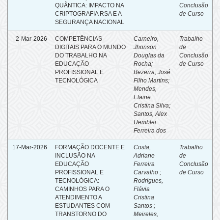
QUÂNTICA: IMPACTO NA
Conclusão
CRIPTOGRAFIA RSA E A
de Curso
SEGURANÇA NACIONAL
2-Mar-2026
COMPETÊNCIAS
Carneiro,
Trabalho
DIGITAIS PARA O MUNDO
Jhonson
de
DO TRABALHO NA
Douglas da
Conclusão
EDUCAÇÃO
Rocha;
de Curso
PROFISSIONAL E
Bezerra, José
TECNOLÓGICA
Filho Martins;
Mendes,
Elaine
Cristina Silva;
Santos, Alex
Uemblei
Ferreira dos
17-Mar-2026
FORMAÇÃO DOCENTE E
Costa,
Trabalho
INCLUSÃO NA
Adriane
de
EDUCAÇÃO
Ferreira
Conclusão
PROFISSIONAL E
Carvalho ;
de Curso
TECNOLÓGICA:
Rodrigues,
CAMINHOS PARA O
Flávia
ATENDIMENTO A
Cristina
ESTUDANTES COM
Santos ;
TRANSTORNO DO
Meireles,