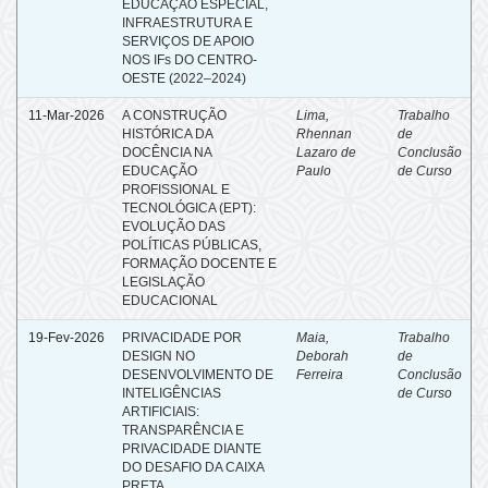
EDUCAÇÃO ESPECIAL,
INFRAESTRUTURA E
SERVIÇOS DE APOIO
NOS IFs DO CENTRO-
OESTE (2022–2024)
11-Mar-2026
A CONSTRUÇÃO
Lima,
Trabalho
HISTÓRICA DA
Rhennan
de
DOCÊNCIA NA
Lazaro de
Conclusão
EDUCAÇÃO
Paulo
de Curso
PROFISSIONAL E
TECNOLÓGICA (EPT):
EVOLUÇÃO DAS
POLÍTICAS PÚBLICAS,
FORMAÇÃO DOCENTE E
LEGISLAÇÃO
EDUCACIONAL
19-Fev-2026
PRIVACIDADE POR
Maia,
Trabalho
DESIGN NO
Deborah
de
DESENVOLVIMENTO DE
Ferreira
Conclusão
INTELIGÊNCIAS
de Curso
ARTIFICIAIS:
TRANSPARÊNCIA E
PRIVACIDADE DIANTE
DO DESAFIO DA CAIXA
PRETA