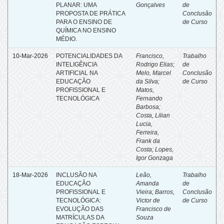
PLANAR: UMA
Gonçalves
de
PROPOSTA DE PRÁTICA
Conclusão
PARA O ENSINO DE
de Curso
QUÍMICA NO ENSINO
MÉDIO.
10-Mar-2026
POTENCIALIDADES DA
Francisco,
Trabalho
INTELIGÊNCIA
Rodrigo Elias;
de
ARTIFICIAL NA
Melo, Marcel
Conclusão
EDUCAÇÃO
da Silva;
de Curso
PROFISSIONAL E
Matos,
TECNOLÓGICA
Fernando
Barbosa;
Costa, Lilian
Lucia,
Ferreira,
Frank da
Costa; Lopes,
Igor Gonzaga
18-Mar-2026
INCLUSÃO NA
Leão,
Trabalho
EDUCAÇÃO
Amanda
de
PROFISSIONAL E
Vieira; Barros,
Conclusão
TECNOLÓGICA:
Victor de
de Curso
EVOLUÇÃO DAS
Francisco de
MATRÍCULAS DA
Souza