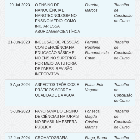
29-Jul-2023
O ENSINO DE
Ferreira,
Trabalho
NANOCIÊNCIA E
Marcos
de
NANOTECNOLOGIA NO
Conclusão
ENSINO MÉDIO: COMO
de Curso
INICIAR ESSA
ABORDAGEMCIENTÍFICA
21-Jun-2023
INCLUSÃO DE PESSOAS
Ferreira,
Trabalho
COM DEFICIÊNCIA NA
Rosilene
de
EDUCAÇÃO BÁSICA E
Fernandes do
Conclusão
NO ENSINO SUPERIOR
Couto
de Curso
POR MEIO DA TUTORIA
DE PARES: REVISÃO
INTEGRATIVA
9-Ago-2024
ASPECTOS TEÓRICOS E
Folha, Erik
Trabalho
PRÁTICOS SOBRE A
Vogado
de
QUALIDADE DA ÁGUA
Conclusão
de Curso
5-Jun-2023
PANORAMA DO ENSINO
Fonseca,
Trabalho
DE CIÊNCIAS NATURAIS
Magda
de
NO BRASIL NA ESFERA
Cristina
Conclusão
PÚBLICA
Martins
de Curso
12-Jun-2024
CROMATOGRAFIA
Fraga, Bruna
Trabalho