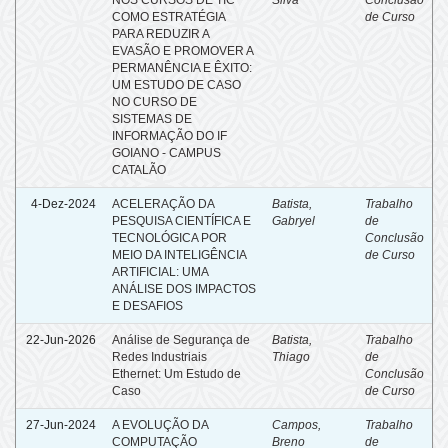
COMO ESTRATÉGIA
de Curso
PARA REDUZIR A
EVASÃO E PROMOVER A
PERMANÊNCIA E ÊXITO:
UM ESTUDO DE CASO
NO CURSO DE
SISTEMAS DE
INFORMAÇÃO DO IF
GOIANO - CAMPUS
CATALÃO
4-Dez-2024
ACELERAÇÃO DA
Batista,
Trabalho
PESQUISA CIENTÍFICA E
Gabryel
de
TECNOLÓGICA POR
Conclusão
MEIO DA INTELIGÊNCIA
de Curso
ARTIFICIAL: UMA
ANÁLISE DOS IMPACTOS
E DESAFIOS
22-Jun-2026
Análise de Segurança de
Batista,
Trabalho
Redes Industriais
Thiago
de
Ethernet: Um Estudo de
Conclusão
Caso
de Curso
27-Jun-2024
A EVOLUÇÃO DA
Campos,
Trabalho
COMPUTAÇÃO
Breno
de