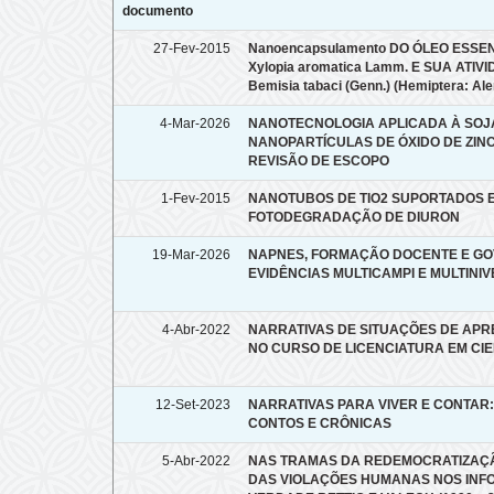
documento
27-Fev-2015
Nanoencapsulamento DO ÓLEO ESSE
Xylopia aromatica Lamm. E SUA ATI
Bemisia tabaci (Genn.) (Hemiptera: Al
4-Mar-2026
NANOTECNOLOGIA APLICADA À SOJA
NANOPARTÍCULAS DE ÓXIDO DE ZINCO
REVISÃO DE ESCOPO
1-Fev-2015
NANOTUBOS DE TIO2 SUPORTADOS 
FOTODEGRADAÇÃO DE DIURON
19-Mar-2026
NAPNES, FORMAÇÃO DOCENTE E GO
EVIDÊNCIAS MULTICAMPI E MULTINIVE
4-Abr-2022
NARRATIVAS DE SITUAÇÕES DE AP
NO CURSO DE LICENCIATURA EM CIE
12-Set-2023
NARRATIVAS PARA VIVER E CONTAR:
CONTOS E CRÔNICAS
5-Abr-2022
NAS TRAMAS DA REDEMOCRATIZAÇÃ
DAS VIOLAÇÕES HUMANAS NOS INF