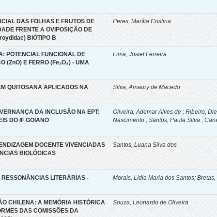
NCIAL DAS FOLHAS E FRUTOS DE
Peres, Marília Cristina
VIDADE FRENTE A OVIPOSIÇÃO DE
eroydidae) BIÓTIPO B
: POTENCIAL FUNCIONAL DE
Lima, Josiel Ferreira
 (ZnO) E FERRO (Fe₂O₃) - UMA
EM QUITOSANA APLICADOS NA
Silva, Amaury de Macedo
VERNANÇA DA INCLUSÃO NA EPT:
Oliveira, Ademar Alves de ; Ribeiro, D
IS DO IF GOIANO
Nascimento ; Santos, Paula Silva ; Can
RENDIZAGEM DOCENTE VIVENCIADAS
Santos, Luana Silva dos
NCIAS BIOLÓGICAS
 RESSONÂNCIAS LITERÁRIAS -
Morais, Lídia Maria dos Santos
;
Bretas,
O CHILENA: A MEMÓRIA HISTÓRICA
Souza, Leonardo de Oliveira
ORMES DAS COMISSÕES DA