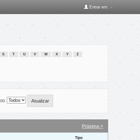
Entrar em:
S
T
U
V
W
X
Y
Z
(s):
Próximo >
Tipo