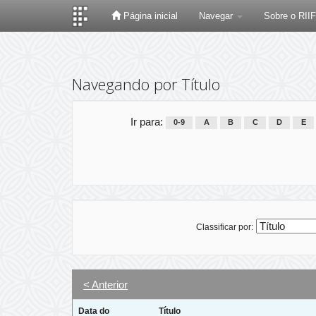
Página inicial
Navegar
Sobre o RII
Skip
navigation
Navegando por Título
Ir para:
0-9
A
B
C
D
E
Classificar por:
< Anterior
Data do
Título