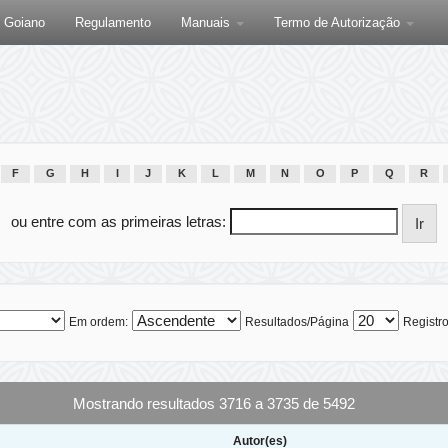
F Goiano
Regulamento
Manuais
Termo de Autorização
F
G
H
I
J
K
L
M
N
O
P
Q
R
ou entre com as primeiras letras:
Em ordem:
Resultados/Página
Registro
Mostrando resultados 3716 a 3735 de 5492
Autor(es)