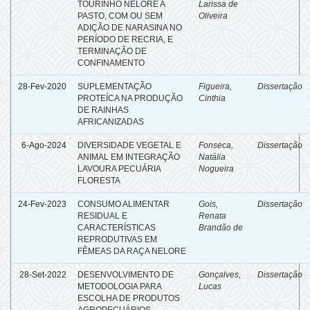
TOURINHO NELORE A
Larissa de
PASTO, COM OU SEM
Oliveira
ADIÇÃO DE NARASINA NO
PERÍODO DE RECRIA, E
TERMINAÇÃO DE
CONFINAMENTO
28-Fev-2020
SUPLEMENTAÇÃO
Figueira,
Dissertação
PROTEÍCA NA PRODUÇÃO
Cinthia
DE RAINHAS
AFRICANIZADAS
6-Ago-2024
DIVERSIDADE VEGETAL E
Fonseca,
Dissertação
ANIMAL EM INTEGRAÇÃO
Natália
LAVOURA PECUÁRIA
Nogueira
FLORESTA
24-Fev-2023
CONSUMO ALIMENTAR
Gois,
Dissertação
RESIDUAL E
Renata
CARACTERÍSTICAS
Brandão de
REPRODUTIVAS EM
FÊMEAS DA RAÇA NELORE
28-Set-2022
DESENVOLVIMENTO DE
Gonçalves,
Dissertação
METODOLOGIA PARA
Lucas
ESCOLHA DE PRODUTOS
AGROPECUÁRIOS