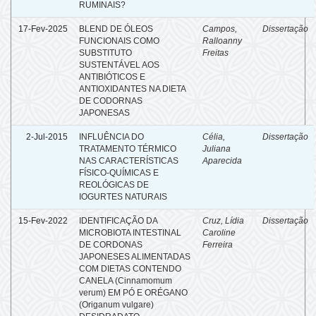
RUMINAIS?
17-Fev-2025
BLEND DE ÓLEOS
Campos,
Dissertação
FUNCIONAIS COMO
Ralloanny
SUBSTITUTO
Freitas
SUSTENTÁVEL AOS
ANTIBIÓTICOS E
ANTIOXIDANTES NA DIETA
DE CODORNAS
JAPONESAS
2-Jul-2015
INFLUÊNCIA DO
Célia,
Dissertação
TRATAMENTO TÉRMICO
Juliana
NAS CARACTERÍSTICAS
Aparecida
FÍSICO-QUÍMICAS E
REOLÓGICAS DE
IOGURTES NATURAIS
15-Fev-2022
IDENTIFICAÇÃO DA
Cruz, Lídia
Dissertação
MICROBIOTA INTESTINAL
Caroline
DE CORDONAS
Ferreira
JAPONESES ALIMENTADAS
COM DIETAS CONTENDO
CANELA (Cinnamomum
verum) EM PÓ E ORÉGANO
(Origanum vulgare)