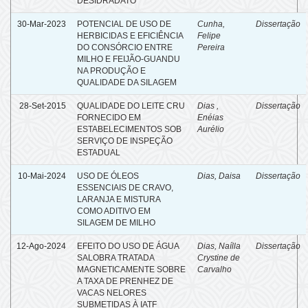
DESIDRADATO
30-Mar-2023
POTENCIAL DE USO DE
Cunha,
Dissertação
HERBICIDAS E EFICIÊNCIA
Felipe
DO CONSÓRCIO ENTRE
Pereira
MILHO E FEIJÃO-GUANDU
NA PRODUÇÃO E
QUALIDADE DA SILAGEM
28-Set-2015
QUALIDADE DO LEITE CRU
Dias ,
Dissertação
FORNECIDO EM
Enéias
ESTABELECIMENTOS SOB
Aurélio
SERVIÇO DE INSPEÇÃO
ESTADUAL
10-Mai-2024
USO DE ÓLEOS
Dias, Daisa
Dissertação
ESSENCIAIS DE CRAVO,
LARANJA E MISTURA
COMO ADITIVO EM
SILAGEM DE MILHO
12-Ago-2024
EFEITO DO USO DE ÁGUA
Dias, Naílla
Dissertação
SALOBRA TRATADA
Crystine de
MAGNETICAMENTE SOBRE
Carvalho
A TAXA DE PRENHEZ DE
VACAS NELORES
SUBMETIDAS À IATF