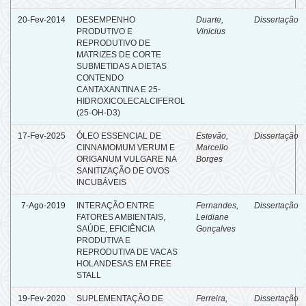
20-Fev-2014
DESEMPENHO
Duarte,
Dissertação
PRODUTIVO E
Vinicius
REPRODUTIVO DE
MATRIZES DE CORTE
SUBMETIDAS A DIETAS
CONTENDO
CANTAXANTINA E 25-
HIDROXICOLECALCIFEROL
(25-OH-D3)
17-Fev-2025
ÓLEO ESSENCIAL DE
Estevão,
Dissertação
CINNAMOMUM VERUM E
Marcello
ORIGANUM VULGARE NA
Borges
SANITIZAÇÃO DE OVOS
INCUBÁVEIS
7-Ago-2019
INTERAÇÃO ENTRE
Fernandes,
Dissertação
FATORES AMBIENTAIS,
Leidiane
SAÚDE, EFICIÊNCIA
Gonçalves
PRODUTIVA E
REPRODUTIVA DE VACAS
HOLANDESAS EM FREE
STALL
19-Fev-2020
SUPLEMENTAÇÃO DE
Ferreira,
Dissertação