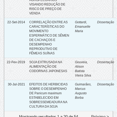
VISANDO REDUÇÃO DE
RISCO DE PREÇO DE
VENDA
22-Set-2014
CORRELAÇÃO ENTRE AS
Gottardi,
Dissertação
CARACTERÍSTICAS DO
Emanuelle
MOVIMENTO
Maria
ESPERMÁTICO DE SÊMEN
DE CACHAÇOS E
DESEMPENHO
REPRODUTIVO DE
FÊMEAS SUÍNAS
22-Fev-2019
SOJA EXTRUSADA NA
Gouveia,
Dissertação
ALIMENTAÇÃO DE
Alison
CODORNAS JAPONESAS
Batista
Vieira Silva
30-Jul-2021
EFEITOS DE HERBICIDAS
Guimarães,
Dissertação
SOBRE O DESEMPENHO
Marcus
DE Panicum maximum
Augusto
ESTABELECIDO EM
Borba
SOBRESSEMEADURA NA
CULTURA DA SOJA
Mostrando resultados 1 a 20 de 54
Próximo >