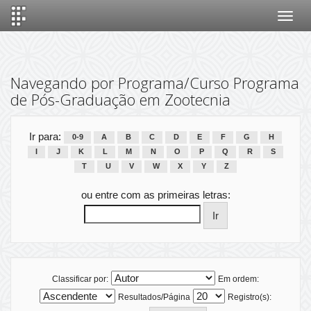
Skip
navigation
Navegando por Programa/Curso Programa
de Pós-Graduação em Zootecnia
Ir para:
0-9
A
B
C
D
E
F
G
H
I
J
K
L
M
N
O
P
Q
R
S
T
U
V
W
X
Y
Z
ou entre com as primeiras letras:
Classificar por:
Em ordem:
Resultados/Página
Registro(s):