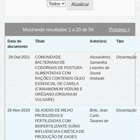
Mostrando resultados 1 a 20 de 54
Próximo >
Data do
Título
Autor(es)
Tipo
documento
29-Out-2021
COMUNIDADE
Alexandrino,
Dissertação
BACTERIANA DE
Samantha
CODORNAS DE POSTURA
Leandro de
ALIMENTADAS COM
Sousa
RAÇÕES CONTENDO ÓLEO
Andrade
ESSENCIAL DE CANELA
(CINNAMOMUM VERUM) E
ORÉGANO (ORIGANUM
VULGARE)
26-Nov-2020
SILAGENS DE MILHO
Brito, Jean
Dissertação
PRODUZIDAS E
Carlo
FERTILIZADAS COM
Tavares de
BIOFERTILIZANTE SUÍNO
INFLUENCIA A CINÉTICA DE
PRODUÇÃO DE GASES