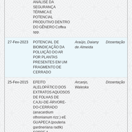
ANÁLISE DA
SEGURANÇA
TÉRMICA E
POTENCIAL
PRODUTIVO DENTRO
DO GÊNERO Coffea
spp.
27-Fev-2023
POTENCIAL DE
Araújo, Daiany
Dissertação
BIOINDICAÇÃO DA
de Almeida
POLUIÇÃO DO AR
POR PLANTAS
PRESENTES EM UM
FRAGMENTO DE
CERRADO
25-Fev-2015
EFEITO
Arcanjo,
Dissertação
ALELOPÁTICO DOS
Waleska
EXTRATOS AQUOSOS
DE FOLHAS DE
CAJU-DE-ÁRVORE-
DO-CERRADO
(anacardium
othonianum rizz.) eE
GUAPECA (pouteria
gardneriana radlk)