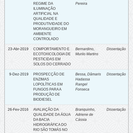
REGIME DA
Pereira
ILUMINAÇÃO
ARTIFICIAL NA
QUALIDADE E
PRODUTIVIDADE DO
MORANGUEIRO EM
AMBIENTE
CONTROLADO
23-Abr-2019
COMPORTAMENTO E
Bernardino,
Dissertação
ECOTOXICOLOGIA DE
Murilo Martins
PESTICIDAS EM
SOLOS DO CERRADO
9-Dez-2019
PROSPECÇÃO DE
Bessa, Dâmaris
Dissertação
ENZIMAS
Hadassa
LOPOLÍTICAS EM
Rangel
FUNGOS PARA A
Fonseca
PRODUÇÃO DE
BIODIESEL
26-Fev-2016
AVALIAÇÃO DA
Branquinho,
Dissertação
QUALIDADE DA ÁGUA
Adriene de
DA BACIA
Cássia
HIDROGRÁFICA DO
RIO SÃO TOMÁS NO