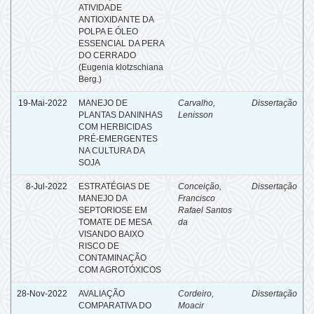
ATIVIDADE
ANTIOXIDANTE DA
POLPA E ÓLEO
ESSENCIAL DA PERA
DO CERRADO
(Eugenia klotzschiana
Berg.)
19-Mai-2022
MANEJO DE
Carvalho,
Dissertação
PLANTAS DANINHAS
Lenisson
COM HERBICIDAS
PRÉ-EMERGENTES
NA CULTURA DA
SOJA
8-Jul-2022
ESTRATÉGIAS DE
Conceição,
Dissertação
MANEJO DA
Francisco
SEPTORIOSE EM
Rafael Santos
TOMATE DE MESA
da
VISANDO BAIXO
RISCO DE
CONTAMINAÇÃO
COM AGROTÓXICOS
28-Nov-2022
AVALIAÇÃO
Cordeiro,
Dissertação
COMPARATIVA DO
Moacir