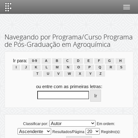
Skip
navigation
Navegando por Programa/Curso Programa
de Pós-Graduação em Agroquímica
Ir para:
0-9
A
B
C
D
E
F
G
H
I
J
K
L
M
N
O
P
Q
R
S
T
U
V
W
X
Y
Z
ou entre com as primeiras letras:
Classificar por:
Em ordem:
Resultados/Página
Registro(s):