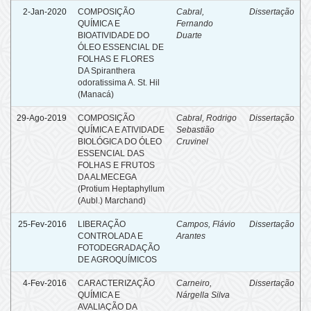
2-Jan-2020
COMPOSIÇÃO
Cabral,
Dissertação
QUÍMICA E
Fernando
BIOATIVIDADE DO
Duarte
ÓLEO ESSENCIAL DE
FOLHAS E FLORES
DA Spiranthera
odoratissima A. St. Hil
(Manacá)
29-Ago-2019
COMPOSIÇÃO
Cabral, Rodrigo
Dissertação
QUÍMICA E ATIVIDADE
Sebastião
BIOLÓGICA DO ÓLEO
Cruvinel
ESSENCIAL DAS
FOLHAS E FRUTOS
DA ALMECEGA
(Protium Heptaphyllum
(Aubl.) Marchand)
25-Fev-2016
LIBERAÇÃO
Campos, Flávio
Dissertação
CONTROLADA E
Arantes
FOTODEGRADAÇÃO
DE AGROQUÍMICOS
4-Fev-2016
CARACTERIZAÇÃO
Carneiro,
Dissertação
QUÍMICA E
Nárgella Silva
AVALIAÇÃO DA