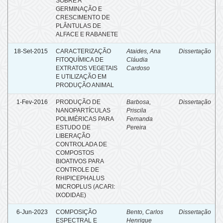
SOBRE A
GERMINAÇÃO E
CRESCIMENTO DE
PLÂNTULAS DE
ALFACE E RABANETE
18-Set-2015
CARACTERIZAÇÃO
Ataides, Ana
Dissertação
FITOQUÍMICA DE
Cláudia
EXTRATOS VEGETAIS
Cardoso
E UTILIZAÇÃO EM
PRODUÇÃO ANIMAL
1-Fev-2016
PRODUÇÃO DE
Barbosa,
Dissertação
NANOPARTÍCULAS
Priscila
POLIMÉRICAS PARA
Fernanda
ESTUDO DE
Pereira
LIBERAÇÃO
CONTROLADA DE
COMPOSTOS
BIOATIVOS PARA
CONTROLE DE
RHIPICEPHALUS
MICROPLUS (ACARI:
IXODIDAE)
6-Jun-2023
COMPOSIÇÃO
Bento, Carlos
Dissertação
ESPECTRAL E
Henrique