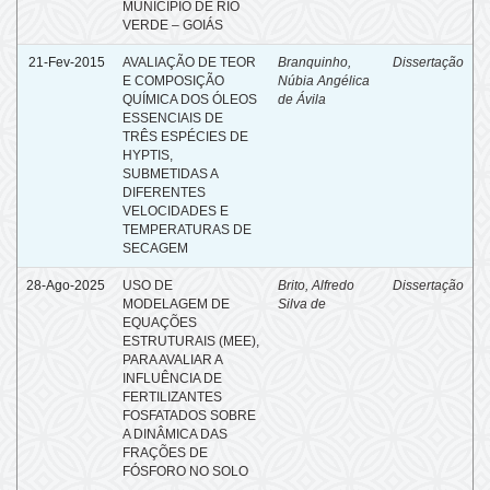
MUNÍCIPIO DE RIO
VERDE – GOIÁS
21-Fev-2015
AVALIAÇÃO DE TEOR
Branquinho,
Dissertação
E COMPOSIÇÃO
Núbia Angélica
QUÍMICA DOS ÓLEOS
de Ávila
ESSENCIAIS DE
TRÊS ESPÉCIES DE
HYPTIS,
SUBMETIDAS A
DIFERENTES
VELOCIDADES E
TEMPERATURAS DE
SECAGEM
28-Ago-2025
USO DE
Brito, Alfredo
Dissertação
MODELAGEM DE
Silva de
EQUAÇÕES
ESTRUTURAIS (MEE),
PARA AVALIAR A
INFLUÊNCIA DE
FERTILIZANTES
FOSFATADOS SOBRE
A DINÂMICA DAS
FRAÇÕES DE
FÓSFORO NO SOLO