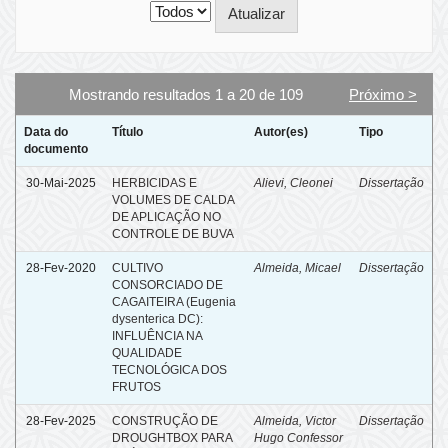
Mostrando resultados 1 a 20 de 109
Próximo >
Data do
Título
Autor(es)
Tipo
documento
30-Mai-2025
HERBICIDAS E
Alievi, Cleonei
Dissertação
VOLUMES DE CALDA
DE APLICAÇÃO NO
CONTROLE DE BUVA
28-Fev-2020
CULTIVO
Almeida, Micael
Dissertação
CONSORCIADO DE
CAGAITEIRA (Eugenia
dysenterica DC):
INFLUÊNCIA NA
QUALIDADE
TECNOLÓGICA DOS
FRUTOS
28-Fev-2025
CONSTRUÇÃO DE
Almeida, Victor
Dissertação
DROUGHTBOX PARA
Hugo Confessor