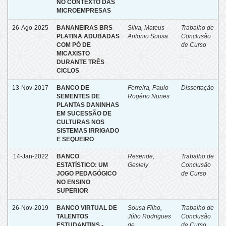
NO CONTEXTO DAS
MICROEMPRESAS
26-Ago-2025
BANANEIRAS BRS
Silva, Mateus
Trabalho de
PLATINA ADUBADAS
Antonio Sousa
Conclusão
COM PÓ DE
de Curso
MICAXISTO
DURANTE TRÊS
CICLOS
13-Nov-2017
BANCO DE
Ferreira, Paulo
Dissertação
SEMENTES DE
Rogério Nunes
PLANTAS DANINHAS
EM SUCESSÃO DE
CULTURAS NOS
SISTEMAS IRRIGADO
E SEQUEIRO
14-Jan-2022
BANCO
Resende,
Trabalho de
ESTATÍSTICO: UM
Gesiely
Conclusão
JOGO PEDAGÓGICO
de Curso
NO ENSINO
SUPERIOR
26-Nov-2019
BANCO VIRTUAL DE
Sousa Filho,
Trabalho de
TALENTOS
Júlio Rodrigues
Conclusão
ESTUDANTINS -
de
de Curso