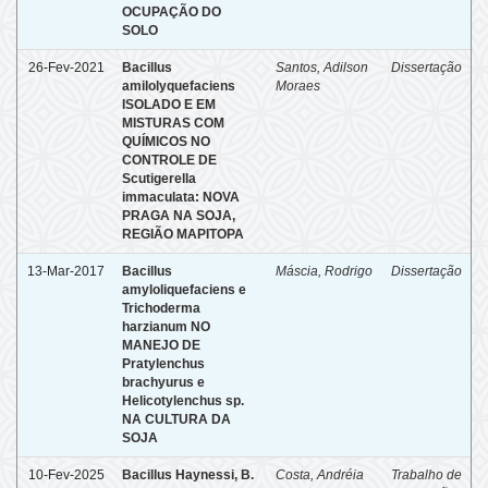
OCUPAÇÃO DO
SOLO
26-Fev-2021
Bacillus
Santos, Adilson
Dissertação
amilolyquefaciens
Moraes
ISOLADO E EM
MISTURAS COM
QUÍMICOS NO
CONTROLE DE
Scutigerella
immaculata: NOVA
PRAGA NA SOJA,
REGIÃO MAPITOPA
13-Mar-2017
Bacillus
Máscia, Rodrigo
Dissertação
amyloliquefaciens e
Trichoderma
harzianum NO
MANEJO DE
Pratylenchus
brachyurus e
Helicotylenchus sp.
NA CULTURA DA
SOJA
10-Fev-2025
Bacillus Haynessi, B.
Costa, Andréia
Trabalho de