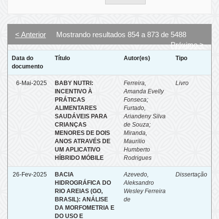
< Anterior
Mostrando resultados 854 a 873 de 5488
Próximo >
Data do
Título
Autor(es)
Tipo
documento
6-Mai-2025
BABY NUTRI:
Ferreira,
Livro
INCENTIVO À
Amanda Evelly
PRÁTICAS
Fonseca
;
ALIMENTARES
Furtado,
SAUDÁVEIS PARA
Ariandeny Silva
CRIANÇAS
de Souza
;
MENORES DE DOIS
Miranda,
ANOS ATRAVÉS DE
Maurilio
UM APLICATIVO
Humberto
HÍBRIDO MÓBILE
Rodrigues
26-Fev-2025
BACIA
Azevedo,
Dissertação
HIDROGRÁFICA DO
Aleksandro
RIO AREIAS (GO,
Wesley Ferreira
BRASIL): ANÁLISE
de
DA MORFOMETRIA E
DO USO E