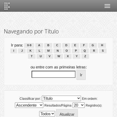
Skip
navigation
Navegando por Título
Ir para:
0-9
A
B
C
D
E
F
G
H
I
J
K
L
M
N
O
P
Q
R
S
T
U
V
W
X
Y
Z
ou entre com as primeiras letras:
Classificar por:
Em ordem:
Resultados/Página
Registro(s):