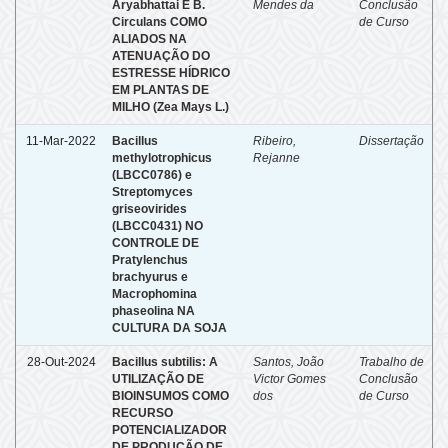
Aryabhattai E B.
Mendes da
Conclusão
Circulans COMO
de Curso
ALIADOS NA
ATENUAÇÃO DO
ESTRESSE HÍDRICO
EM PLANTAS DE
MILHO (Zea Mays L.)
11-Mar-2022
Bacillus
Ribeiro,
Dissertação
methylotrophicus
Rejanne
(LBCC0786) e
Streptomyces
griseovirides
(LBCC0431) NO
CONTROLE DE
Pratylenchus
brachyurus e
Macrophomina
phaseolina NA
CULTURA DA SOJA
28-Out-2024
Bacillus subtilis: A
Santos, João
Trabalho de
UTILIZAÇÃO DE
Victor Gomes
Conclusão
BIOINSUMOS COMO
dos
de Curso
RECURSO
POTENCIALIZADOR
DE PRODUÇÃO DE