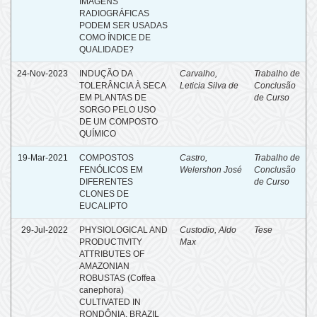
IMAGENS
RADIOGRÁFICAS
PODEM SER USADAS
COMO ÍNDICE DE
QUALIDADE?
24-Nov-2023
INDUÇÃO DA
Carvalho,
Trabalho de
TOLERÂNCIA À SECA
Leticia Silva de
Conclusão
EM PLANTAS DE
de Curso
SORGO PELO USO
DE UM COMPOSTO
QUÍMICO
19-Mar-2021
COMPOSTOS
Castro,
Trabalho de
FENÓLICOS EM
Welershon José
Conclusão
DIFERENTES
de Curso
CLONES DE
EUCALIPTO
29-Jul-2022
PHYSIOLOGICAL AND
Custodio, Aldo
Tese
PRODUCTIVITY
Max
ATTRIBUTES OF
AMAZONIAN
ROBUSTAS (Coffea
canephora)
CULTIVATED IN
RONDÔNIA, BRAZIL