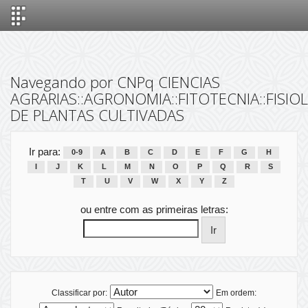
Skip
navigation
Navegando por CNPq CIENCIAS
AGRARIAS::AGRONOMIA::FITOTECNIA::FISIO
DE PLANTAS CULTIVADAS
Ir para:
0-9
A
B
C
D
E
F
G
H
I
J
K
L
M
N
O
P
Q
R
S
T
U
V
W
X
Y
Z
ou entre com as primeiras letras:
Classificar por:
Em ordem: