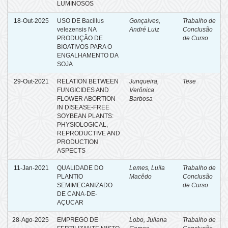
LUMINOSOS
18-Out-2025
USO DE Bacillus
Gonçalves,
Trabalho de
velezensis NA
André Luiz
Conclusão
PRODUÇÃO DE
de Curso
BIOATIVOS PARA O
ENGALHAMENTO DA
SOJA
29-Out-2021
RELATION BETWEEN
Junqueira,
Tese
FUNGICIDES AND
Verônica
FLOWER ABORTION
Barbosa
IN DISEASE-FREE
SOYBEAN PLANTS:
PHYSIOLOGICAL,
REPRODUCTIVE AND
PRODUCTION
ASPECTS
11-Jan-2021
QUALIDADE DO
Lemes, Luíla
Trabalho de
PLANTIO
Macêdo
Conclusão
SEMIMECANIZADO
de Curso
DE CANA-DE-
AÇUCAR
28-Ago-2025
EMPREGO DE
Lobo, Juliana
Trabalho de