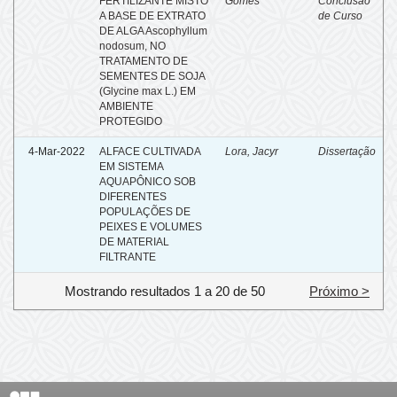
FERTILIZANTE MISTO
Gomes
Conclusão
A BASE DE EXTRATO
de Curso
DE ALGA Ascophyllum
nodosum, NO
TRATAMENTO DE
SEMENTES DE SOJA
(Glycine max L.) EM
AMBIENTE
PROTEGIDO
4-Mar-2022
ALFACE CULTIVADA
Lora, Jacyr
Dissertação
EM SISTEMA
AQUAPÔNICO SOB
DIFERENTES
POPULAÇÕES DE
PEIXES E VOLUMES
DE MATERIAL
FILTRANTE
Mostrando resultados 1 a 20 de 50
Próximo >