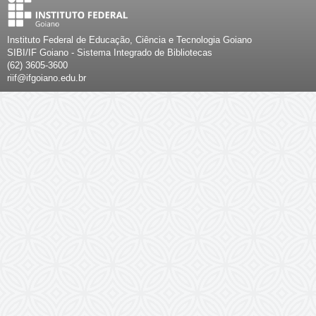
Instituto Federal de Educação, Ciência e Tecnologia Goiano
SIBI/IF Goiano - Sistema Integrado de Bibliotecas
(62) 3605-3600
riif@ifgoiano.edu.br