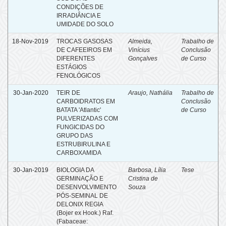
CONDIÇÕES DE
IRRADIÂNCIA E
UMIDADE DO SOLO
18-Nov-2019
TROCAS GASOSAS
Almeida,
Trabalho de
DE CAFEEIROS EM
Vinícius
Conclusão
DIFERENTES
Gonçalves
de Curso
ESTÁGIOS
FENOLÓGICOS
30-Jan-2020
TEIR DE
Araujo, Nathália
Trabalho de
CARBOIDRATOS EM
Conclusão
BATATA 'Atlantic'
de Curso
PULVERIZADAS COM
FUNGICIDAS DO
GRUPO DAS
ESTRUBIRULINA E
CARBOXAMIDA
30-Jan-2019
BIOLOGIA DA
Barbosa, Lília
Tese
GERMINAÇÃO E
Cristina de
DESENVOLVIMENTO
Souza
PÓS-SEMINAL DE
DELONIX REGIA
(Bojer ex Hook.) Raf.
(Fabaceae: