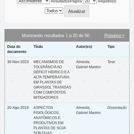
Resultados/Página
Registro(s):
Mostrando resultados 1 a 20 de 50
Próximo >
Data do
Título
Autor(es)
Tipo
documento
30-Nov-2023
MECANISMOS DE
Almeida,
Tese
TOLERÂNCIA AO
Gabriel Martins
DÉFICIT HÍDRICO E A
ALTA TEMPERATURA
EM PLANTAS DE
GIRASSOL TRATADAS
COM COMPOSTOS
MITIGADORES
20-Ago-2019
ASPECTOS
Almeida,
Dissertação
FISIOLÓGICOS,
Gabriel Martins
ANATÔMICOS E
PRODUTIVOS EM
PLANTAS DE SOJA
SOB DUAS