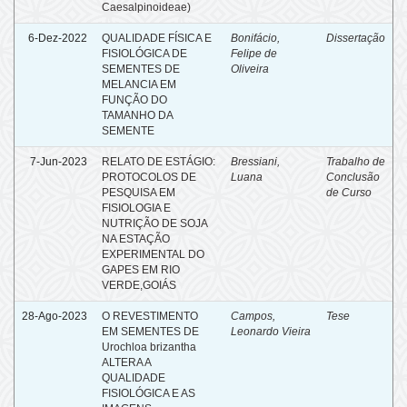
Caesalpinoideae)
6-Dez-2022
QUALIDADE FÍSICA E
Bonifácio,
Dissertação
FISIOLÓGICA DE
Felipe de
SEMENTES DE
Oliveira
MELANCIA EM
FUNÇÃO DO
TAMANHO DA
SEMENTE
7-Jun-2023
RELATO DE ESTÁGIO:
Bressiani,
Trabalho de
PROTOCOLOS DE
Luana
Conclusão
PESQUISA EM
de Curso
FISIOLOGIA E
NUTRIÇÃO DE SOJA
NA ESTAÇÃO
EXPERIMENTAL DO
GAPES EM RIO
VERDE,GOIÁS
28-Ago-2023
O REVESTIMENTO
Campos,
Tese
EM SEMENTES DE
Leonardo Vieira
Urochloa brizantha
ALTERA A
QUALIDADE
FISIOLÓGICA E AS