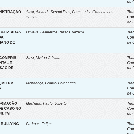
de 
INISTRAÇÃO
Silva, Amanda Stefani Dias; Porto, Laisa Gabriela dos
Tra
Santos
Con
de 
 OFERTADAS
Oliveira, Guilherme Passos Teixeira
Tra
DA
Con
IANO DE
de 
GCOMPRIS
Silva, Myrian Cristina
Tra
NTAL E
Con
ISÃO DE
de 
AÇÃO NA
Mendonça, Gabriel Fernandes
Tra
A
Con
de 
FORMAÇÃO
Machado, Paulo Roberto
Tra
DE CASO NO
Con
RUTAÍ
de 
I-BULLYING
Barbosa, Felipe
Tra
Con
de 