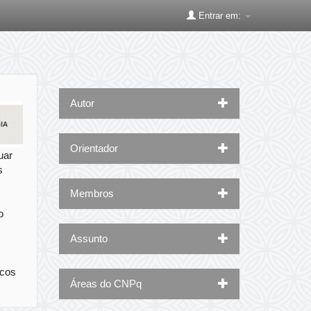
Entrar em:
Autor
Orientador
uar
s
Membros
o
Assunto
icos
Áreas do CNPq