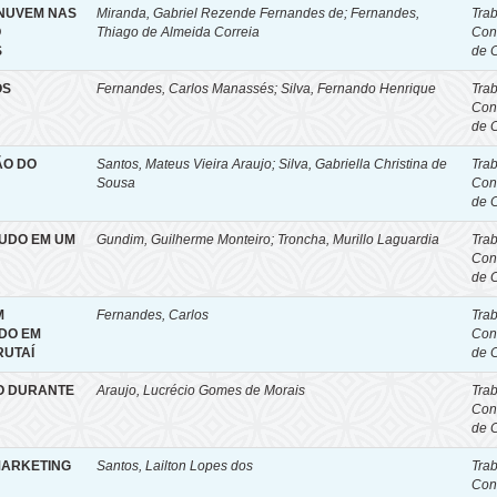
 NUVEM NAS
Miranda, Gabriel Rezende Fernandes de; Fernandes,
Tra
O
Thiago de Almeida Correia
Con
S
de 
OS
Fernandes, Carlos Manassés; Silva, Fernando Henrique
Tra
Con
de 
ÃO DO
Santos, Mateus Vieira Araujo; Silva, Gabriella Christina de
Tra
Sousa
Con
de 
TUDO EM UM
Gundim, Guilherme Monteiro; Troncha, Murillo Laguardia
Tra
Con
de 
M
Fernandes, Carlos
Tra
DO EM
Con
RUTAÍ
de 
O DURANTE
Araujo, Lucrécio Gomes de Morais
Tra
Con
de 
MARKETING
Santos, Lailton Lopes dos
Tra
Con