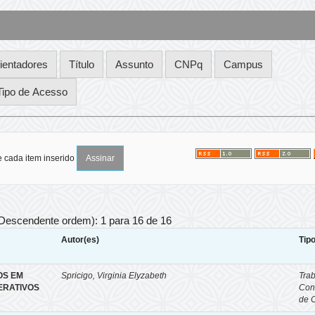
e cada item inserido
 Descendente ordem): 1 para 16 de 16
Autor(es)
Tip
OS EM
Spricigo, Virginia Elyzabeth
Tra
ERATIVOS
Con
de 