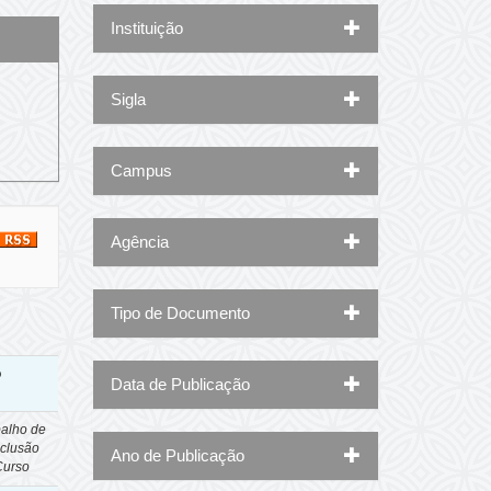
Instituição
Sigla
Campus
Agência
Tipo de Documento
o
Data de Publicação
balho de
clusão
Ano de Publicação
Curso