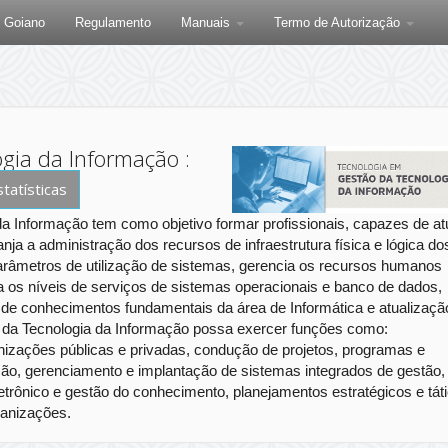
F Goiano
Regulamento
Manuais
Termo de Autorização
gia da Informação :
statísticas
a Informação tem como objetivo formar profissionais, capazes de at
a a administração dos recursos de infraestrutura física e lógica do
parâmetros de utilização de sistemas, gerencia os recursos humanos
la os níveis de serviços de sistemas operacionais e banco de dados,
de conhecimentos fundamentais da área de Informática e atualizaçã
 da Tecnologia da Informação possa exercer funções como:
izações públicas e privadas, condução de projetos, programas e
ção, gerenciamento e implantação de sistemas integrados de gestão,
etrônico e gestão do conhecimento, planejamentos estratégicos e tát
ganizações.