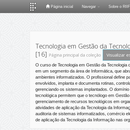
Página inicial
Navegar
Sobre o RII
Skip
navigation
Tecnologia em Gestão da Tecnolo
[16]
Visualizar e
Página principal da coleção
O curso de Tecnologia em Gestão da Tecnologia d
em um segmento da área de Informática, que abranj
ambientes informatizados. O profissional define 
envolvidos, implanta e documenta rotinas, contro
gerenciando os sistemas implantados. O domínio 
tecnológica permitem que o tecnólogo em Gestão
gerenciamento de recursos tecnológicos em organ
atividades de aplicação da Tecnologia da Informa
auditoria de sistemas informatizados, comércio el
de aplicação da Tecnologia da Informação nas or