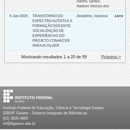
Harms
;
Santos,
Nadson Vinícius dos
5-Jun-2025
TRANSTORNO DO
Desidério, Vanessa
Livro
ESPECTRO AUTISTA E A
FORMAÇÃO DOCENTE:
SOCIALIZAÇÃO DE
EXPERIÊNCIAS DO
PROJETO CONHECER
PARA ACOLHER
Mostrando resultados 1 a 20 de 99
Próximo >
Instituto Federal de Educação, Ciência e Tecnologia Goiano
SIBI/IF Goiano - Sistema Integrado de Bibliotecas
(62) 3605-3600
riif@ifgoiano.edu.br