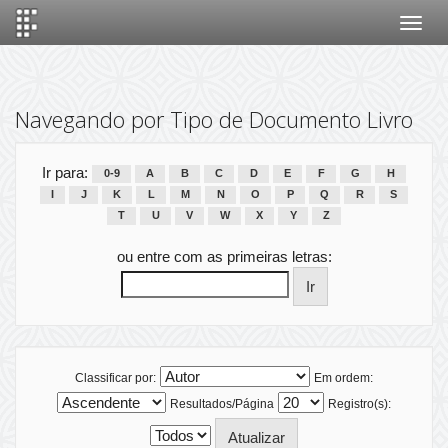
Skip
navigation
Navegando por Tipo de Documento Livro
Ir para:
0-9
A
B
C
D
E
F
G
H
I
J
K
L
M
N
O
P
Q
R
S
T
U
V
W
X
Y
Z
ou entre com as primeiras letras:
Classificar por:
Em ordem:
Resultados/Página
Registro(s):