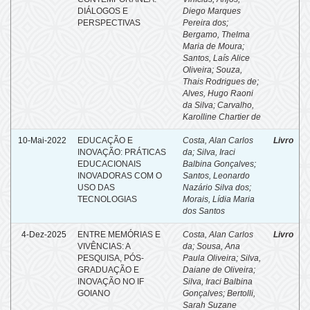
DIÁLOGOS E
Diego Marques
PERSPECTIVAS
Pereira dos
;
Bergamo, Thelma
Maria de Moura
;
Santos, Laís Alice
Oliveira
;
Souza,
Thais Rodrigues de
;
Alves, Hugo Raoni
da Silva
;
Carvalho,
Karolline Chartier de
10-Mai-2022
EDUCAÇÃO E
Costa, Alan Carlos
Livro
INOVAÇÃO: PRÁTICAS
da
;
Silva, Iraci
EDUCACIONAIS
Balbina Gonçalves
;
INOVADORAS COM O
Santos, Leonardo
USO DAS
Nazário Silva dos
;
TECNOLOGIAS
Morais, Lídia Maria
dos Santos
4-Dez-2025
ENTRE MEMÓRIAS E
Costa, Alan Carlos
Livro
VIVÊNCIAS: A
da
;
Sousa, Ana
PESQUISA, PÓS-
Paula Oliveira
;
Silva,
GRADUAÇÃO E
Daiane de Oliveira
;
INOVAÇÃO NO IF
Silva, Iraci Balbina
GOIANO
Gonçalves
;
Bertolli,
Sarah Suzane