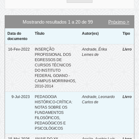
Mostrando resultados 1 a 20 de 99
Próximo >
Data do
Título
Autor(es)
Tipo
documento
16-Fev-2022
INSERÇÃO
Andrade, Érika
Livro
PROFISSIONAL DOS
Lemes de
EGRESSOS DE
CURSOS TÉCNICOS
DO INSTITUTO
FEDERAL GOIANO -
CAMPUS MORRINHOS,
2010-2014
9-Jul-2023
PEDAGOGIA
Andrade, Leonardo
Livro
HISTÓRICO-CRÍTICA:
Carlos de
NOTAS SOBRE OS
FUNDAMENTOS
FILOSÓFICOS,
PEDAGÓGICOS E
PSICOLÓGICOS
15-Mai-2026
ANAIS DO XII
Araújo, Ausbie Luís
Livro