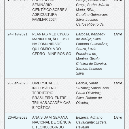
SEMINÁRIO
Graça
;
Borba, Márcia
CIENTÍFICO SOBRE A
Maria
;
Silva,
AGRICULTURA
Caroline Guimaraes
;
FAMILIAR 2024
Silva, Luciano
Carlos Ribeiro da
24-Fev-2021
PLANTAS MEDICINAIS
Barbosa, Kennedy
Livro
MANIPULAÇÃO E USO
de Araújo
;
Silva,
NA COMUNIDADE
Fabiano Guimarães
;
QUILOMBOLA DO
Souza, Luzia
CEDRO - MINEIROS-GO
Francisca de
;
Menino, Gisele
Cristina de Oliveira
;
Santos, Tatianne
Silva
26-Jan-2026
DIVERSIDADE E
Bertolli, Sarah
Livro
INCLUSÃO NO
Suzane;
;
Sousa, Ana
TERRITÓRIO
Paula Olivieira;
;
BRASILEIRO: ENTRE
Silva, Daiane de
TRILHAS ACADÊMICAS
Oliveira;
E POÉTICA
26-Abr-2023
ANAIS DA VI SEMANA
Bezerra, Adriano
Livro
NACIONAL DE CIÊNCIA
Cavalcante
;
Estrela,
E TECNOLOGIA DO
Hevellin