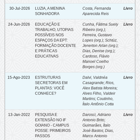
30-Jul-2026
LUZIA, A MENINA
Costa, Fernanda
Livro
SONHADORA
Aparecida Reis
24-Jun-2026
EDUCAÇÃO E
Cunha, Fátima Suely
Livro
TRABALHO, UTOPIAS
Ribeiro (org.)
;
POSSÍVEIS NOS
Ferreira, Gustavo
ESPAÇOS DA EPT:
Lopes (org.)
;
Schtüz,
FORMAÇÃO DOCENTE
Jenerton Arlan (org.)
;
E PRÁTICAS
Dias, Denise (org.)
;
EDUCATIVAS
Cardoso, Flávio
Manoel Coelho
Borges (org.)
15-Ago-2023
ESTRUTURAS
Dalvi, Valdnéa
Livro
SECRETORAS EM
Casagrande
;
Rios,
PLANTAS: VOCÊ
Alex Batista Moreira
;
CONHECE?
Alves Filho, Valdeir
Martins
;
Coutinho,
Ítalo Antônio Cotta
13-Jan-2022
PESQUISA E
Darosci, Adriano
Livro
EXTENSÃO NO IF
Antonio Brito
;
GOIANO - CAMPUS
Guimarães, Ítalo
POSSE: PRIMEIROS
José Bastos
;
Dias,
PASSOS
Marco Antonio