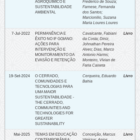
AGROQUÍMICO E
Frederico de Souza
;
SUSTENTABILIDADE
Farnese, Fernanda
AMBIENTAL
dos Santos
;
Marcionilio, Suzana
Maria Loures Loures
7-Jul-2022
PERMANÊNCIA E
Cavalcante, Fabiani
Livro
ÊXITO NO IF GOIANO:
da Costa
;
Diniz,
AÇÕES PARA
Johnathan Pereira
INTERVENÇÃO E
Alves
;
Dias, Marco
MONITORAMENTO DA
Antonio Harms
;
EVASÃO E RETENÇÃO
Monteiro, Vívian de
Faria Caixeta
19-Set-2024
O CERRADO,
Cerqueira, Eduardo
Livro
COMUNIDADES E
Bahia
TECNOLOGIAS PARA
UMA MAIOR
SUSTENTABILIDADE -
THE CERRADO,
COMMUNITIES AND
TECHNOLOGIES FOR
GREATER
SUSTAINABILITY
Mai-2025
TEMAS EM EDUCAÇÃO
Conceição, Marcus
Livro
CONTEMPORÂNEA:
Vinícius
;
Anjos,