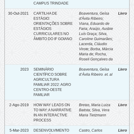
CAMPUS TRINDADE
30-Out-2021
CARTILHA DE
Boaventura, Geísa
Livro
ESTÁGIO:
d'Ávila Ribeiro
;
ORIENTAÇÕES SOBRE
Viana, Eduardo de
ESTÁGIOS
Faria
;
Araújo, Ausbie
CURRICULARES NO
Luís Graça
;
Silva,
ÂMBITO DO IF GOIANO
Caroline Guimarães
;
Lacerda, Cláudio
Virote
;
Borba, Márcia
Maria de
;
Rocha,
Roseli Gonçalves da
2023
SEMINÁRIO
Boaventura, Geísa
Livro
CIENTÍFICO SOBRE
d’Ávila Ribeiro .et. al
AGRICULTURA
FAMILIAR 2022: AGRO
CENTRO-OESTE
FAMILIAR
2-Ago-2019
HOW WAY LEADS ON
Bretas, Maria Luiza
Livro
TO WAY: A NARRATIVE
Batista
;
Silva, Vera
IN AN INTERACTIVE
Maria Tietzmann
PROCESS
5-Mar-2023
DESENVOLVIMENTO
Castro, Carlos
Livro