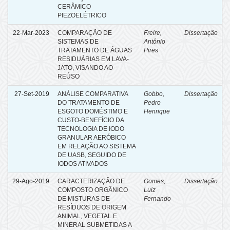
CERÂMICO
PIEZOELÉTRICO
22-Mar-2023
COMPARAÇÃO DE
Freire,
Dissertação
SISTEMAS DE
Antônio
TRATAMENTO DE ÁGUAS
Pires
RESIDUÁRIAS EM LAVA-
JATO, VISANDO AO
REÚSO
27-Set-2019
ANÁLISE COMPARATIVA
Gobbo,
Dissertação
DO TRATAMENTO DE
Pedro
ESGOTO DOMÉSTIMO E
Henrique
CUSTO-BENEFÍCIO DA
TECNOLOGIA DE IODO
GRANULAR AERÓBICO
EM RELAÇÃO AO SISTEMA
DE UASB, SEGUIDO DE
IODOS ATIVADOS
29-Ago-2019
CARACTERIZAÇÃO DE
Gomes,
Dissertação
COMPOSTO ORGÂNICO
Luiz
DE MISTURAS DE
Fernando
RESÍDUOS DE ORIGEM
ANIMAL, VEGETAL E
MINERAL SUBMETIDAS A