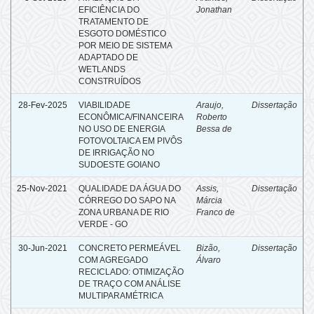
EFICIÊNCIA DO
Jonathan
TRATAMENTO DE
ESGOTO DOMÉSTICO
POR MEIO DE SISTEMA
ADAPTADO DE
WETLANDS
CONSTRUÍDOS
28-Fev-2025
VIABILIDADE
Araujo,
Dissertação
ECONÔMICA/FINANCEIRA
Roberto
NO USO DE ENERGIA
Bessa de
FOTOVOLTAICA EM PIVÔS
DE IRRIGAÇÃO NO
SUDOESTE GOIANO
25-Nov-2021
QUALIDADE DA ÁGUA DO
Assis,
Dissertação
CÓRREGO DO SAPO NA
Márcia
ZONA URBANA DE RIO
Franco de
VERDE - GO
30-Jun-2021
CONCRETO PERMEÁVEL
Bizão,
Dissertação
COM AGREGADO
Álvaro
RECICLADO: OTIMIZAÇÃO
DE TRAÇO COM ANÁLISE
MULTIPARAMÉTRICA