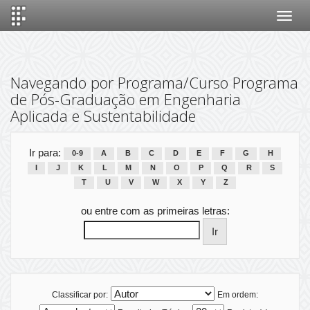
Skip
navigation
Navegando por Programa/Curso Programa
de Pós-Graduação em Engenharia
Aplicada e Sustentabilidade
Ir para:
0-9
A
B
C
D
E
F
G
H
I
J
K
L
M
N
O
P
Q
R
S
T
U
V
W
X
Y
Z
ou entre com as primeiras letras:
Classificar por:
Em ordem: