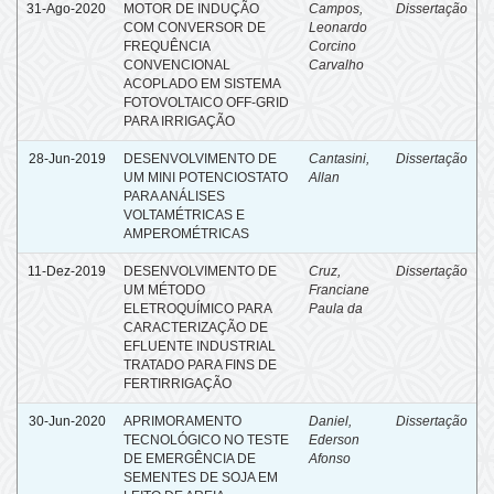
31-Ago-2020
MOTOR DE INDUÇÃO
Campos,
Dissertação
COM CONVERSOR DE
Leonardo
FREQUÊNCIA
Corcino
CONVENCIONAL
Carvalho
ACOPLADO EM SISTEMA
FOTOVOLTAICO OFF-GRID
PARA IRRIGAÇÃO
28-Jun-2019
DESENVOLVIMENTO DE
Cantasini,
Dissertação
UM MINI POTENCIOSTATO
Allan
PARA ANÁLISES
VOLTAMÉTRICAS E
AMPEROMÉTRICAS
11-Dez-2019
DESENVOLVIMENTO DE
Cruz,
Dissertação
UM MÉTODO
Franciane
ELETROQUÍMICO PARA
Paula da
CARACTERIZAÇÃO DE
EFLUENTE INDUSTRIAL
TRATADO PARA FINS DE
FERTIRRIGAÇÃO
30-Jun-2020
APRIMORAMENTO
Daniel,
Dissertação
TECNOLÓGICO NO TESTE
Ederson
DE EMERGÊNCIA DE
Afonso
SEMENTES DE SOJA EM