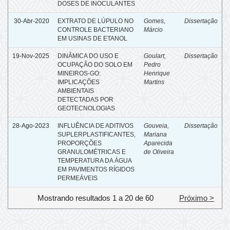
DOSES DE INOCULANTES
30-Abr-2020
EXTRATO DE LÚPULO NO
Gomes,
Dissertação
CONTROLE BACTERIANO
Márcio
EM USINAS DE ETANOL
19-Nov-2025
DINÂMICA DO USO E
Goulart,
Dissertação
OCUPAÇÃO DO SOLO EM
Pedro
MINEIROS-GO:
Henrique
IMPLICAÇÕES
Martins
AMBIENTAIS
DETECTADAS POR
GEOTECNOLOGIAS
28-Ago-2023
INFLUÊNCIA DE ADITIVOS
Gouveia,
Dissertação
SUPLERPLASTIFICANTES,
Mariana
PROPORÇÕES
Aparecida
GRANULOMÉTRICAS E
de Oliveira
TEMPERATURA DA ÁGUA
EM PAVIMENTOS RÍGIDOS
PERMEÁVEIS
Mostrando resultados 1 a 20 de 60
Próximo >