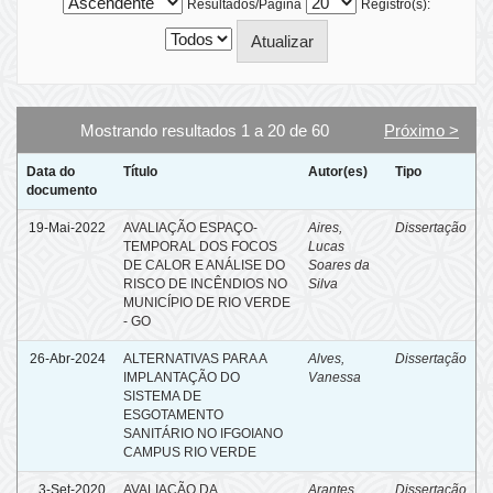
Resultados/Página
Registro(s):
Mostrando resultados 1 a 20 de 60
Próximo >
Data do
Título
Autor(es)
Tipo
documento
19-Mai-2022
AVALIAÇÃO ESPAÇO-
Aires,
Dissertação
TEMPORAL DOS FOCOS
Lucas
DE CALOR E ANÁLISE DO
Soares da
RISCO DE INCÊNDIOS NO
Silva
MUNICÍPIO DE RIO VERDE
- GO
26-Abr-2024
ALTERNATIVAS PARA A
Alves,
Dissertação
IMPLANTAÇÃO DO
Vanessa
SISTEMA DE
ESGOTAMENTO
SANITÁRIO NO IFGOIANO
CAMPUS RIO VERDE
3-Set-2020
AVALIAÇÃO DA
Arantes,
Dissertação