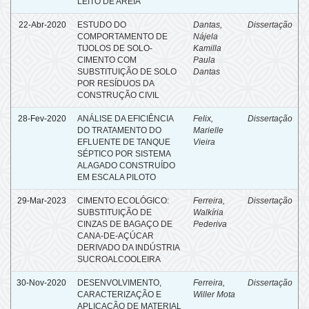
LEITO DE AREIA
22-Abr-2020
ESTUDO DO
Dantas,
Dissertação
COMPORTAMENTO DE
Nájela
TIJOLOS DE SOLO-
Kamilla
CIMENTO COM
Paula
SUBSTITUIÇÃO DE SOLO
Dantas
POR RESÍDUOS DA
CONSTRUÇÃO CIVIL
28-Fev-2020
ANÁLISE DA EFICIÊNCIA
Felix,
Dissertação
DO TRATAMENTO DO
Marielle
EFLUENTE DE TANQUE
Vieira
SÉPTICO POR SISTEMA
ALAGADO CONSTRUÍDO
EM ESCALA PILOTO
29-Mar-2023
CIMENTO ECOLÓGICO:
Ferreira,
Dissertação
SUBSTITUIÇÃO DE
Walkíria
CINZAS DE BAGAÇO DE
Pederiva
CANA-DE-AÇÚCAR
DERIVADO DA INDÚSTRIA
SUCROALCOOLEIRA
30-Nov-2020
DESENVOLVIMENTO,
Ferreira,
Dissertação
CARACTERIZAÇÃO E
Willer Mota
APLICAÇÃO DE MATERIAL