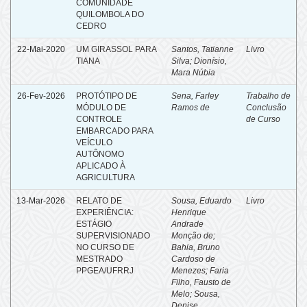
COMUNIDADE
QUILOMBOLA DO
CEDRO
22-Mai-2020
UM GIRASSOL PARA
Santos, Tatianne
Livro
TIANA
Silva
;
Dionísio,
Mara Núbia
26-Fev-2026
PROTÓTIPO DE
Sena, Farley
Trabalho de
MÓDULO DE
Ramos de
Conclusão
CONTROLE
de Curso
EMBARCADO PARA
VEÍCULO
AUTÔNOMO
APLICADO À
AGRICULTURA
13-Mar-2026
RELATO DE
Sousa, Eduardo
Livro
EXPERIÊNCIA:
Henrique
ESTÁGIO
Andrade
SUPERVISIONADO
Monção de
;
NO CURSO DE
Bahia, Bruno
MESTRADO
Cardoso de
PPGEA/UFRRJ
Menezes
;
Faria
Filho, Fausto de
Melo
;
Sousa,
Denise