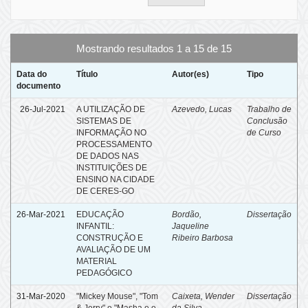
Mostrando resultados 1 a 15 de 15
Data do
Título
Autor(es)
Tipo
documento
26-Jul-2021
A UTILIZAÇÃO DE
Azevedo, Lucas
Trabalho de
SISTEMAS DE
Conclusão
INFORMAÇÃO NO
de Curso
PROCESSAMENTO
DE DADOS NAS
INSTITUIÇÕES DE
ENSINO NA CIDADE
DE CERES-GO
26-Mar-2021
EDUCAÇÃO
Bordão,
Dissertação
INFANTIL:
Jaqueline
CONSTRUÇÃO E
Ribeiro Barbosa
AVALIAÇÃO DE UM
MATERIAL
PEDAGÓGICO
31-Mar-2020
"Mickey Mouse", "Tom
Caixeta, Wender
Dissertação
& Jerry" e "Masha e o
da Silva