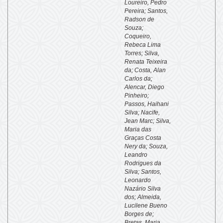
Loureiro, Pedro
Pereira
;
Santos,
Radson de
Souza
;
Coqueiro,
Rebeca Lima
Torres
;
Silva,
Renata Teixeira
da
;
Costa, Alan
Carlos da
;
Alencar, Diego
Pinheiro
;
Passos, Haihani
Silva
;
Nacife,
Jean Marc
;
Silva,
Maria das
Graças Costa
Nery da
;
Souza,
Leandro
Rodrigues da
Silva
;
Santos,
Leonardo
Nazário Silva
dos
;
Almeida,
Lucilene Bueno
Borges de
;
Bretas, Maria