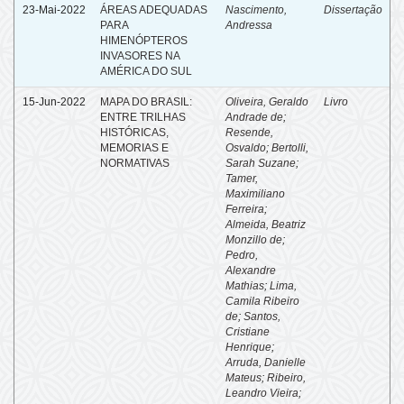
23-Mai-2022
ÁREAS ADEQUADAS
Nascimento,
Dissertação
PARA
Andressa
HIMENÓPTEROS
INVASORES NA
AMÉRICA DO SUL
15-Jun-2022
MAPA DO BRASIL:
Oliveira, Geraldo
Livro
ENTRE TRILHAS
Andrade de
;
HISTÓRICAS,
Resende,
MEMORIAS E
Osvaldo
;
Bertolli,
NORMATIVAS
Sarah Suzane
;
Tamer,
Maximiliano
Ferreira
;
Almeida, Beatriz
Monzillo de
;
Pedro,
Alexandre
Mathias
;
Lima,
Camila Ribeiro
de
;
Santos,
Cristiane
Henrique
;
Arruda, Danielle
Mateus
;
Ribeiro,
Leandro Vieira
;