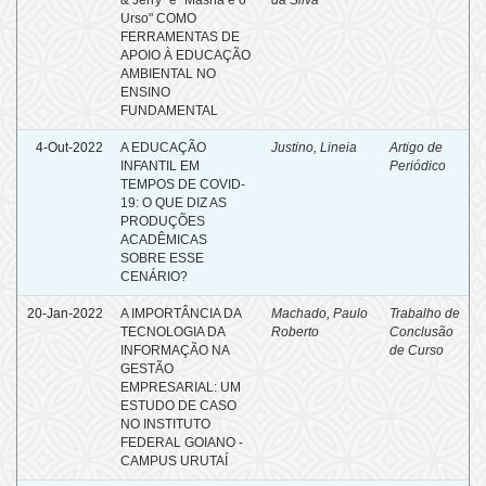
Urso" COMO
FERRAMENTAS DE
APOIO À EDUCAÇÃO
AMBIENTAL NO
ENSINO
FUNDAMENTAL
4-Out-2022
A EDUCAÇÃO
Justino, Lineia
Artigo de
INFANTIL EM
Periódico
TEMPOS DE COVID-
19: O QUE DIZ AS
PRODUÇÕES
ACADÊMICAS
SOBRE ESSE
CENÁRIO?
20-Jan-2022
A IMPORTÂNCIA DA
Machado, Paulo
Trabalho de
TECNOLOGIA DA
Roberto
Conclusão
INFORMAÇÃO NA
de Curso
GESTÃO
EMPRESARIAL: UM
ESTUDO DE CASO
NO INSTITUTO
FEDERAL GOIANO -
CAMPUS URUTAÍ