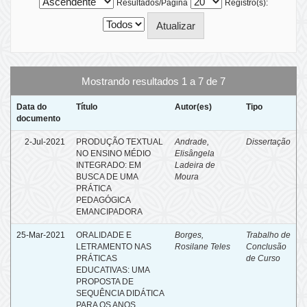
Resultados/Página
Registro(s):
Mostrando resultados 1 a 7 de 7
Data do
Título
Autor(es)
Tipo
documento
2-Jul-2021
PRODUÇÃO TEXTUAL
Andrade,
Dissertação
NO ENSINO MÉDIO
Elisângela
INTEGRADO: EM
Ladeira de
BUSCA DE UMA
Moura
PRÁTICA
PEDAGÓGICA
EMANCIPADORA
25-Mar-2021
ORALIDADE E
Borges,
Trabalho de
LETRAMENTO NAS
Rosilane Teles
Conclusão
PRÁTICAS
de Curso
EDUCATIVAS: UMA
PROPOSTA DE
SEQUÊNCIA DIDÁTICA
PARA OS ANOS