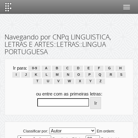
Skip
navigation
Navegando por CNPq LINGUISTICA,
LETRAS E ARTES::LETRAS::LINGUA
PORTUGUESA
Ir para:
0-9
A
B
C
D
E
F
G
H
I
J
K
L
M
N
O
P
Q
R
S
T
U
V
W
X
Y
Z
ou entre com as primeiras letras:
Classificar por:
Em ordem: