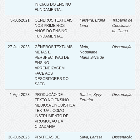
INICIAIS DO ENSINO
FUNDAMENTAL
5-Out-2021
GÊNEROS TEXTUAIS
Ferreira, Bruna
Trabalho de
NOS PRIMEIROS
Lima
Conclusão
ANOS DO ENSINO
de Curso
FUNDAMENTAL
27-Jun-2023
GÊNEROS TEXTUAIS:
Melo,
Dissertação
METAS E
Roquilane
PERSPECTIVAS DE
Maria Silva de
ENSINO
APRENDIZAGEM
FACE AOS
DESCRITORES DO
SAEB
4-Ago-2023
PRODUÇÃO DE
Santos, Kyvy
Dissertação
TEXTO NO ENSINO
Ferreira
MÉDIO: A LINGUÍSTICA
TEXTUAL COMO
INSTRUMENTO DE
PROMOÇÃO DA
CIDADANIA
30-Out-2025
PRÁTICAS DE
Silva, Larissa
Dissertação