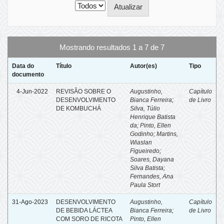
Mostrando resultados 1 a 7 de 7
Data do
Título
Autor(es)
Tipo
documento
4-Jun-2022
REVISÃO SOBRE O
Augustinho,
Capítulo
DESENVOLVIMENTO
Bianca Ferreira
;
de Livro
DE KOMBUCHÁ
Silva, Túlio
Henrique Batista
da
;
Pinto, Ellen
Godinho
;
Martins,
Wiaslan
Figueiredo
;
Soares, Dayana
Silva Batista
;
Fernandes, Ana
Paula Stort
31-Ago-2023
DESENVOLVIMENTO
Augustinho,
Capítulo
DE BEBIDA LÁCTEA
Bianca Ferreira
;
de Livro
COM SORO DE RICOTA
Pinto, Ellen