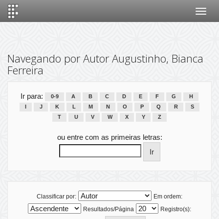
Skip
navigation
Navegando por Autor Augustinho, Bianca
Ferreira
Ir para:
0-9
A
B
C
D
E
F
G
H
I
J
K
L
M
N
O
P
Q
R
S
T
U
V
W
X
Y
Z
ou entre com as primeiras letras:
Classificar por:
Em ordem:
Resultados/Página
Registro(s):