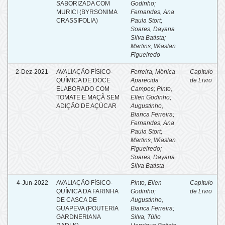
SABORIZADA COM
Godinho
;
MURICI (BYRSONIMA
Fernandes, Ana
CRASSIFOLIA)
Paula Stort
;
Soares, Dayana
Silva Batista
;
Martins, Wiaslan
Figueiredo
2-Dez-2021
AVALIAÇÃO FÍSICO-
Ferreira, Mônica
Capítulo
QUÍMICA DE DOCE
Aparecida
de Livro
ELABORADO COM
Campos
;
Pinto,
TOMATE E MAÇÃ SEM
Ellen Godinho
;
ADIÇÃO DE AÇÚCAR
Augustinho,
Bianca Ferreira
;
Fernandes, Ana
Paula Stort
;
Martins, Wiaslan
Figueiredo
;
Soares, Dayana
Silva Batista
4-Jun-2022
AVALIAÇÃO FÍSICO-
Pinto, Ellen
Capítulo
QUÍMICA DA FARINHA
Godinho
;
de Livro
DE CASCA DE
Augustinho,
GUAPEVA (POUTERIA
Bianca Ferreira
;
GARDNERIANA
Silva, Túlio