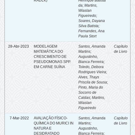
RADLK)
Henrique Batista
da
;
Martins,
Wiaslan
Figueiredo
;
Soares, Dayana
Silva Batista
;
Fernandes, Ana
Paula Stort
28-Abr-2023
MODELAGEM
Santos, Amanda
Capítulo
MATEMÁTICA DO
Martins
;
de Livro
CRESCIMENTO DE
Augustinho,
PSEUDOMONAS SPP.
Bianca Ferreira
;
EM CARNE SUÍNA
Toledo, Debora
Rodrigues Vieira
;
Alves, Thays
Priscila de Sousa
;
Pinto, Maria do
Socorro de
Caldas
;
Martins,
Wiaslan
Figueiredo
7-Mar-2022
AVALIAÇÃO FÍSICO-
Santos, Amanda
Capítulo
QUÍMICA DO MURICI IN
Martins
;
de Livro
NATURA E
Augustinho,
DESIDRATADO
Bianca Ferreira
;