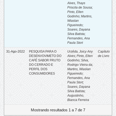
Alves, Thays
Priscila de Sousa
;
Pinto, Ellen
Godinho
;
Martins,
Wiaslan
Figueiredo
;
Soares, Dayana
Silva Batista
;
Fernandes, Ana
Paula Stort
31-Ago-2022
PESQUISA PARA O
Urzêda, Joicy Any
Capítulo
DESENVOVIMETO DO
Alves
;
Pinto, Ellen
de Livro
CAFÉ SABOR FRUTO
Godinho
;
Silva,
DO CERRADO E
Rodrigo Vieira da
;
PERFIL DOS
Martins, Wiaslan
CONSUMIDORES
Figueiredo
;
Fernandes, Ana
Paula Stort
;
Soares, Dayana
Silva Batista
;
Augustinho,
Bianca Ferreira
Mostrando resultados 1 a 7 de 7