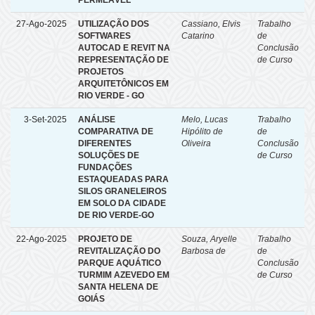
PERMEÁVEL
27-Ago-2025
UTILIZAÇÃO DOS
Cassiano, Elvis
Trabalho
SOFTWARES
Catarino
de
AUTOCAD E REVIT NA
Conclusão
REPRESENTAÇÃO DE
de Curso
PROJETOS
ARQUITETÔNICOS EM
RIO VERDE - GO
3-Set-2025
ANÁLISE
Melo, Lucas
Trabalho
COMPARATIVA DE
Hipólito de
de
DIFERENTES
Oliveira
Conclusão
SOLUÇÕES DE
de Curso
FUNDAÇÕES
ESTAQUEADAS PARA
SILOS GRANELEIROS
EM SOLO DA CIDADE
DE RIO VERDE-GO
22-Ago-2025
PROJETO DE
Souza, Aryelle
Trabalho
REVITALIZAÇÃO DO
Barbosa de
de
PARQUE AQUÁTICO
Conclusão
TURMIM AZEVEDO EM
de Curso
SANTA HELENA DE
GOIÁS