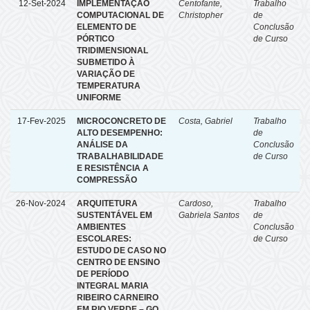
12-Set-2024
IMPLEMENTAÇÃO
Centofante,
Trabalho
COMPUTACIONAL DE
Christopher
de
ELEMENTO DE
Conclusão
PÓRTICO
de Curso
TRIDIMENSIONAL
SUBMETIDO À
VARIAÇÃO DE
TEMPERATURA
UNIFORME
17-Fev-2025
MICROCONCRETO DE
Costa, Gabriel
Trabalho
ALTO DESEMPENHO:
de
ANÁLISE DA
Conclusão
TRABALHABILIDADE
de Curso
E RESISTÊNCIA A
COMPRESSÃO
26-Nov-2024
ARQUITETURA
Cardoso,
Trabalho
SUSTENTÁVEL EM
Gabriela Santos
de
AMBIENTES
Conclusão
ESCOLARES:
de Curso
ESTUDO DE CASO NO
CENTRO DE ENSINO
DE PERÍODO
INTEGRAL MARIA
RIBEIRO CARNEIRO
EM RIO VERDE – GO