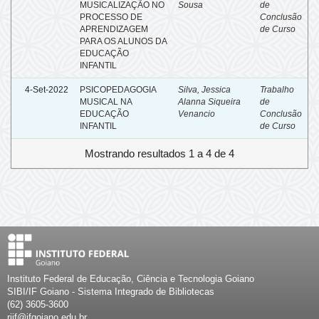
MUSICALIZAÇÃO NO
Sousa
de
PROCESSO DE
Conclusão
APRENDIZAGEM
de Curso
PARA OS ALUNOS DA
EDUCAÇÃO
INFANTIL
4-Set-2022
PSICOPEDAGOGIA
Silva, Jessica
Trabalho
MUSICAL NA
Alanna Siqueira
de
EDUCAÇÃO
Venancio
Conclusão
INFANTIL
de Curso
Mostrando resultados 1 a 4 de 4
Instituto Federal de Educação, Ciência e Tecnologia Goiano
SIBI/IF Goiano - Sistema Integrado de Bibliotecas
(62) 3605-3600
riif@ifgoiano.edu.br