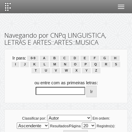
Skip
navigation
Navegando por CNPq LINGUISTICA,
LETRAS E ARTES::ARTES::MUSICA
Ir para:
0-9
A
B
C
D
E
F
G
H
I
J
K
L
M
N
O
P
Q
R
S
T
U
V
W
X
Y
Z
ou entre com as primeiras letras:
Classificar por:
Em ordem:
Resultados/Página
Registro(s):