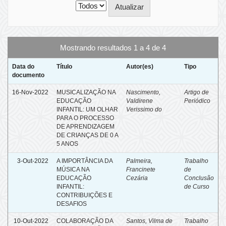
Mostrando resultados 1 a 4 de 4
Data do
Título
Autor(es)
Tipo
documento
16-Nov-2022
MUSICALIZAÇÃO NA
Nascimento,
Artigo de
EDUCAÇÃO
Valdirene
Periódico
INFANTIL: UM OLHAR
Verissimo do
PARA O PROCESSO
DE APRENDIZAGEM
DE CRIANÇAS DE 0 A
5 ANOS
3-Out-2022
A IMPORTÂNCIA DA
Palmeira,
Trabalho
MÚSICA NA
Francinete
de
EDUCAÇÃO
Cezária
Conclusão
INFANTIL:
de Curso
CONTRIBUIÇÕES E
DESAFIOS
10-Out-2022
COLABORAÇÃO DA
Santos, Vilma de
Trabalho