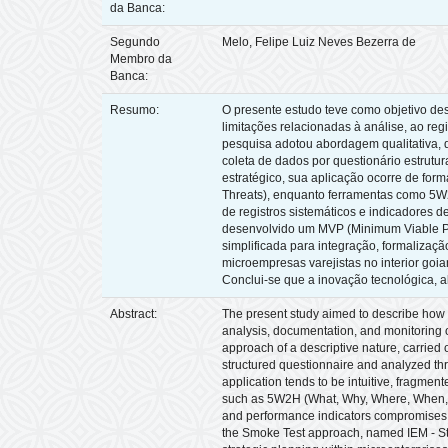
da Banca:
Segundo
Melo, Felipe Luiz Neves Bezerra de
Membro da
Banca:
Resumo:
O presente estudo teve como objetivo de
limitações relacionadas à análise, ao r
pesquisa adotou abordagem qualitativa, 
coleta de dados por questionário estrutu
estratégico, sua aplicação ocorre de for
Threats), enquanto ferramentas como 5W
de registros sistemáticos e indicadores
desenvolvido um MVP (Minimum Viable Pr
simplificada para integração, formaliza
microempresas varejistas no interior goi
Conclui-se que a inovação tecnológica, a
Abstract:
The present study aimed to describe how st
analysis, documentation, and monitoring o
approach of a descriptive nature, carried 
structured questionnaire and analyzed thr
application tends to be intuitive, fragme
such as 5W2H (What, Why, Where, When, 
and performance indicators compromises t
the Smoke Test approach, named IEM - Stra