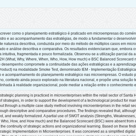
screver como o planejamento estratégico é praticado em microempresas do comérc
egistro e ao acompanhamento das estratégias, de modo a fundamentar o desenvolvi
de natureza descritiva, conduzida por meio do método de múltiplos casos em micr
rado e análise descritiva e comparativa. Os resultados evidenciaram que, embora
ma intuitiva, fragmentada e pouco formalizada. Observou-se a utilização parcial d
2H (What, Why, Where, When, Who, How, How much) e BSC Balanced Scorecard most
 de desempenho compromete a continuidade das ações estratégicas e a aprendizag
oduct) na modalidade Smoke Test, denominado IEM - Implementação Estratégica 
ção e acompanhamento do planejamento estratégico nas microempresas. O estudo p
ano, contexto ainda pouco explorado na literatura nacional, e propõe uma solução
linhada à realidade organizacional, pode mediar a relação entre o conhecimento e
rategic planning is practiced in microenterprises within the retail sector of Santa 
f strategies, in order to support the development of a technological product for ma
out through a multiple case study method involving microenterprises in the retail s
ough descriptive and comparative procedures. The findings revealed that, although
nted, and weakly formalized. A partial use of SWOT analysis (Strengths, Weaknesses
Who, How, and How much) and the Balanced Scorecard (BSC) were absent from eve
he continuity of strategic actions and organizational learning. Based on these f
tegic Implementation in Microenterprises. It was conceived as a simplified digital 