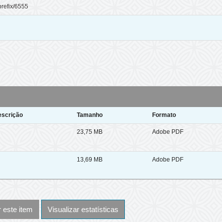
prefix/6555
escrição
Tamanho
Formato
23,75 MB
Adobe PDF
13,69 MB
Adobe PDF
este item
Visualizar estatísticas