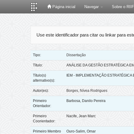
Página inicial
Navegar
Sobre o RII
Skip
navigation
Use este identificador para citar ou linkar para es
Tipo:
Dissertação
Título:
ANÁLISE DA GESTÃO ESTRATÉGICA EM 
Título(s)
IEM - IMPLEMENTAÇÃO ESTRATÉGICA
alternativo(s):
Autor(es):
Borges, Nívea Rodrigues
Primeiro
Barbosa, Danilo Pereira
Orientador:
Primeiro
Nacife, Jean Marc
Coorientador:
Primeiro Membro
Ouro-Salim, Omar