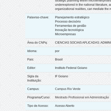
strategic planning within microenterprises.
underexplored in the national literature, 
organizational realities, can mediate the 
Palavras-chave:
Planejamento estratégico
Processo decisório
Ferramentas de gestão
Inovação tecnológica
Microempresas
Área do CNPq:
CIENCIAS SOCIAIS APLICADAS::ADMI
Idioma:
por
Pais:
Brasil
Editor:
Instituto Federal Goiano
Sigla da
IF Goiano
Instituição:
Campus:
Campus Rio Verde
Programa/Curso:
Mestrado Profissional em Administração
Tipo de Acesso:
Acesso Aberto