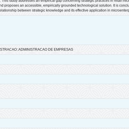
 This study addresses an empirical gap concerning strategic practices in retail microe
and proposes an accessible, empirically grounded technological solution. It is conc
relationship between strategic knowledge and its effective application in microenter
NISTRACAO::ADMINISTRACAO DE EMPRESAS