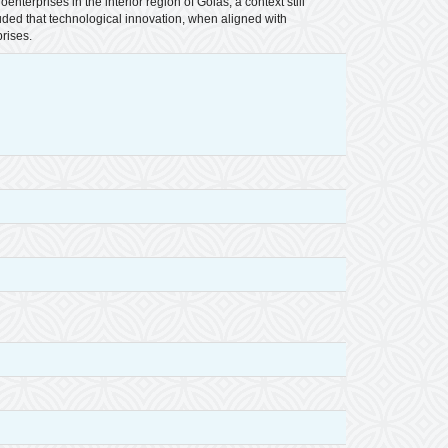
nterprises in the interior region of Goiás, a context still
luded that technological innovation, when aligned with
prises.