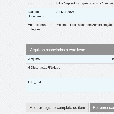
URI:
https://repositorio.ifgoiano.edu.br/handle/
Data do
31-Mar-2026
documento:
Aparece nas
Mestrado Profissional em Administração
coleções:
Arquivos associados a este item:
Arquivo
D
4 DissertaçãoFINAL.pdf
PTT_IEM.pdf
Mostrar registro completo do item
Recomendar 