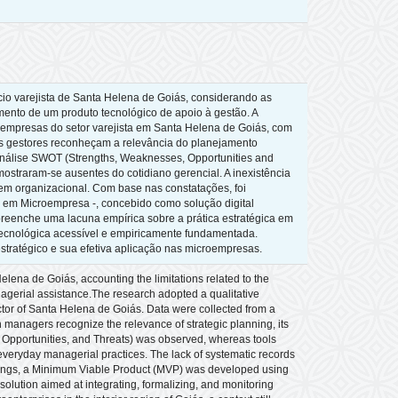
io varejista de Santa Helena de Goiás, considerando as
mento de um produto tecnológico de apoio à gestão. A
oempresas do setor varejista em Santa Helena de Goiás, com
 os gestores reconheçam a relevância do planejamento
a análise SWOT (Strengths, Weaknesses, Opportunities and
raram-se ausentes do cotidiano gerencial. A inexistência
em organizacional. Com base nas constatações, foi
em Microempresa -, concebido como solução digital
reenche uma lacuna empírica sobre a prática estratégica em
 tecnológica acessível e empiricamente fundamentada.
stratégico e sua efetiva aplicação nas microempresas.
Helena de Goiás, accounting the limitations related to the
nagerial assistance.The research adopted a qualitative
ector of Santa Helena de Goiás. Data were collected from a
 managers recognize the relevance of strategic planning, its
, Opportunities, and Threats) was observed, whereas tools
ryday managerial practices. The lack of systematic records
indings, a Minimum Viable Product (MVP) was developed using
solution aimed at integrating, formalizing, and monitoring