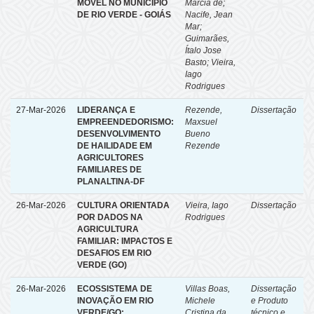
MÓVEL NO MUNICÍPIO
Marcia de
;
DE RIO VERDE - GOIÁS
Nacife, Jean
Mar
;
Guimarães,
Ítalo Jose
Basto
;
Vieira,
Iago
Rodrigues
27-Mar-2026
LIDERANÇA E
Rezende,
Dissertação
EMPREENDEDORISMO:
Maxsuel
DESENVOLVIMENTO
Bueno
DE HAILIDADE EM
Rezende
AGRICULTORES
FAMILIARES DE
PLANALTINA-DF
26-Mar-2026
CULTURA ORIENTADA
Vieira, Iago
Dissertação
POR DADOS NA
Rodrigues
AGRICULTURA
FAMILIAR: IMPACTOS E
DESAFIOS EM RIO
VERDE (GO)
26-Mar-2026
ECOSSISTEMA DE
Villas Boas,
Dissertação
INOVAÇÃO EM RIO
Michele
e Produto
VERDE/GO:
Cristina da
técnico e