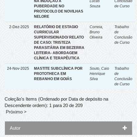
NA INDUÇÃO À
Lucas
Conclusão
PUBERDADE NO
Souza
de Curso
PROTOCOLO DE NOVILHAS
NELORE
2-Dez-2025
RELATÓRIO DE ESTAGIO
Correia,
Trabalho
CURRICULAR
Bruno
de
SUPERVISIONADO/ RELATO
Oliveira
Conclusão
DE CASO: TRISTEZA
de Curso
PARASITÁRIA EM BEZERRA
LEITEIRA- ABORDAGEM
CLÍNICA E TERAPÊUTICA
24-Nov-2025
MASTITE SUBCLÍNICA POR
Souto, Caio
Trabalho
PROTOTHECA EM
Henrique
de
REBANHO EM GOIÁS
Silva
Conclusão
de Curso
Coleção's Items (Ordenado por Data de depósito na
Descendente ordem): 1 para 20 de 209
Próximo >
Autor