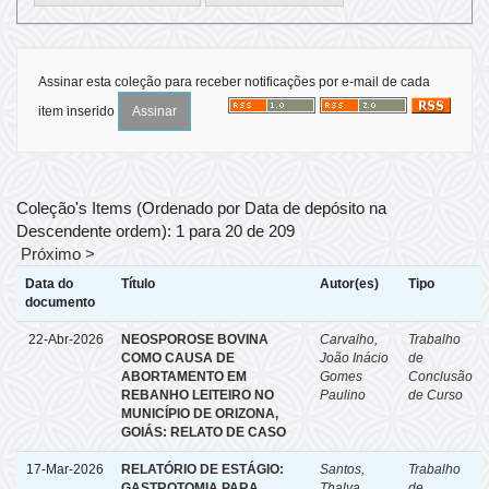
Assinar esta coleção para receber notificações por e-mail de cada
item inserido
Coleção's Items (Ordenado por Data de depósito na
Descendente ordem): 1 para 20 de 209
Próximo >
Data do
Título
Autor(es)
Tipo
documento
22-Abr-2026
NEOSPOROSE BOVINA
Carvalho,
Trabalho
COMO CAUSA DE
João Inácio
de
ABORTAMENTO EM
Gomes
Conclusão
REBANHO LEITEIRO NO
Paulino
de Curso
MUNICÍPIO DE ORIZONA,
GOIÁS: RELATO DE CASO
17-Mar-2026
RELATÓRIO DE ESTÁGIO:
Santos,
Trabalho
GASTROTOMIA PARA
Thalya
de