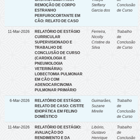
REMOÇÃO DE CORPO
Steffany
Conclusão
ESTRANHO
Garcia dos
de Curso
PERFUROCORTANTE EM
CÃO: RELATO DE CASO
11-Mar-2026
RELATÓRIO DE ESTÁGIO
Ferreira,
Trabalho
CURRICULAR
Nicolly
de
SUPERVISIONADO E
Cristine da
Conclusão
TRABALHO DE
Silva
de Curso
CONCLUSÃO DE CURSO
(CARDIOLOGIA E
PNEUMOLOGIA
VETERINÁRIA):
LOBECTOMIA PULMONAR
EM CÃO COM
ADENOCARCINOMA
PULMONAR PRIMÁRIO
6-Mar-2026
RELATÓRIO DE ESTÁGIO:
Guimarães,
Trabalho
RELATO DE CASO: CISTITE
Suzane
de
IDIOPÁTICA EM FELINO
Mirelle
Conclusão
DOMÉSTICO
de Curso
11-Mar-2026
RELATÓRIO DE ESTÁGIO:
Libório,
Trabalho
AVALIAÇÃO DO
Gustavo
de
RENDIMENTO E DA
Henrique
Conclusão