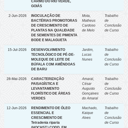
CARMO DO RIO VERDE,
GOIÁS
2-Jun-2026
INOCULAÇÃO DE
Mota,
Trabalho
BACTÉRIAS PROMOTORAS
Matheus
de
DE CRESCIMENTO DE
Cardoso
Conclusão
PLANTAS NA QUALIDADE
de Melo
de Curso
DE SEMENTES DE PIMENTA
BODE E MALAGUETA
15-Jul-2026
DESENVOLVIMENTO
Jardim,
Trabalho
TECNOLÓGICO DE PÉ-DE-
Lucas
de
MOLEQUE DE LEITE DE
Nunes
Conclusão
BÚFALA COM AMÊNDOAS
de Curso
DE BARU
28-Mai-2026
CARACTERIZAÇÃO
Amaral,
Trabalho
PAISAGÍSTICA E
César
de
LEVANTAMENTO
Augusto
Conclusão
FLORÍSTICO DE ÁREAS
Gonçalves
de Curso
VERDES
do Amaral
12-Jun-2026
RENDIMENTO DE ÓLEO
Machado,
Trabalho
ESSENCIAL E
Kaique
de
CRESCIMENTO DE
Alves
Conclusão
Tetradenia riparia
de Curso
(HOCHST.) CODD. EM