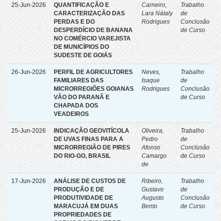
25-Jun-2026
QUANTIFICAÇÃO E
Carneiro,
Trabalho
CARACTERIZAÇÃO DAS
Lara Nátaly
de
PERDAS E DO
Rodrigues
Conclusão
DESPERDÍCIO DE BANANA
de Curso
NO COMÉRCIO VAREJISTA
DE MUNICÍPIOS DO
SUDESTE DE GOIÁS
26-Jun-2026
PERFIL DE AGRICULTORES
Neves,
Trabalho
FAMILIARES DAS
Isaque
de
MICRORREGIÕES GOIANAS
Rodrigues
Conclusão
VÃO DO PARANÃ E
de Curso
CHAPADA DOS
VEADEIROS
25-Jun-2026
INDICAÇÃO GEOVITÍCOLA
Oliveira,
Trabalho
DE UVAS FINAS PARA A
Pedro
de
MICRORREGIÃO DE PIRES
Afonso
Conclusão
DO RIO-GO, BRASIL
Camargo
de Curso
de
17-Jun-2026
ANÁLISE DE CUSTOS DE
Ribeiro,
Trabalho
PRODUÇÃO E DE
Gustavo
de
PRODUTIVIDADE DE
Augusto
Conclusão
MARACUJÁ EM DUAS
Bento
de Curso
PROPRIEDADES DE