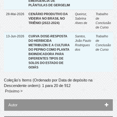
EMERGÊNCIA DE
PLÂNTULAS DE GERGELIM
28-Mai-2026
CENÁRIO PRODUTIVO DA
Queiroz,
Trabalho
VIDEIRA NO BRASIL NO
Sabrina
de
TRIÊNIO (2022-2024)
Alves de
Conclusão
de Curso
13-Jun-2026
CURVA DOSE-RESPOSTA
Santos,
Trabalho
DO HERBICIDA
João Paulo
de
METRIBUZIN E A CULTURA
Rodrigues
Conclusão
DO PEPINO COMO PLANTA
dos
de Curso
BIOINDICADORA PARA
DIFERENTES TIPOS DE
SOLOS DO ESTADO DE
GOIÁS
Coleção's Items (Ordenado por Data de depósito na
Descendente ordem): 1 para 20 de 912
Próximo >
Autor