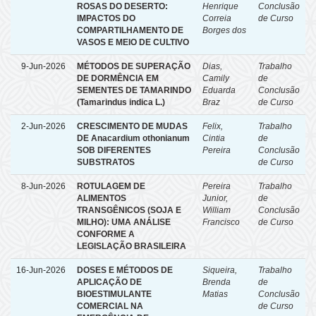
ROSAS DO DESERTO:
Henrique
Conclusão
IMPACTOS DO
Correia
de Curso
COMPARTILHAMENTO DE
Borges dos
VASOS E MEIO DE CULTIVO
9-Jun-2026
MÉTODOS DE SUPERAÇÃO
Dias,
Trabalho
DE DORMÊNCIA EM
Camily
de
SEMENTES DE TAMARINDO
Eduarda
Conclusão
(Tamarindus indica L.)
Braz
de Curso
2-Jun-2026
CRESCIMENTO DE MUDAS
Felix,
Trabalho
DE Anacardium othonianum
Cintia
de
SOB DIFERENTES
Pereira
Conclusão
SUBSTRATOS
de Curso
8-Jun-2026
ROTULAGEM DE
Pereira
Trabalho
ALIMENTOS
Junior,
de
TRANSGÊNICOS (SOJA E
William
Conclusão
MILHO): UMA ANÁLISE
Francisco
de Curso
CONFORME A
LEGISLAÇÃO BRASILEIRA
16-Jun-2026
DOSES E MÉTODOS DE
Siqueira,
Trabalho
APLICAÇÃO DE
Brenda
de
BIOESTIMULANTE
Matias
Conclusão
COMERCIAL NA
de Curso