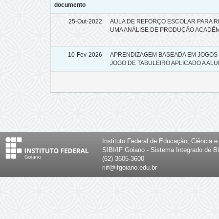
documento
25-Out-2022
AULA DE REFORÇO ESCOLAR PARA 
UMA ANÁLISE DE PRODUÇÃO ACADÊ
10-Fev-2026
APRENDIZAGEM BASEADA EM JOGOS N
JOGO DE TABULEIRO APLICADO A AL
Instituto Federal de Educação, Ciência 
SIBI/IF Goiano - Sistema Integrado de Bi
(62) 3605-3600
riif@ifgoiano.edu.br