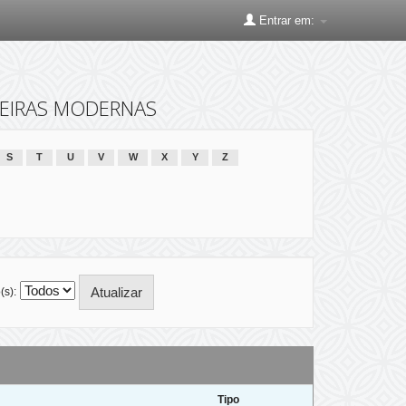
Entrar em:
NGEIRAS MODERNAS
S
T
U
V
W
X
Y
Z
(s):
Tipo