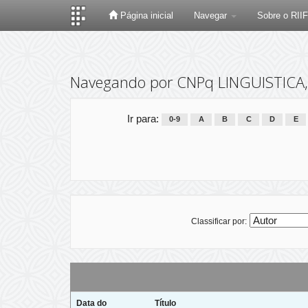
Página inicial
Navegar
Sobre o RII
Skip
navigation
Navegando por CNPq LINGUISTICA
Ir para:
0-9
A
B
C
D
E
Classificar por:
Data do
Título