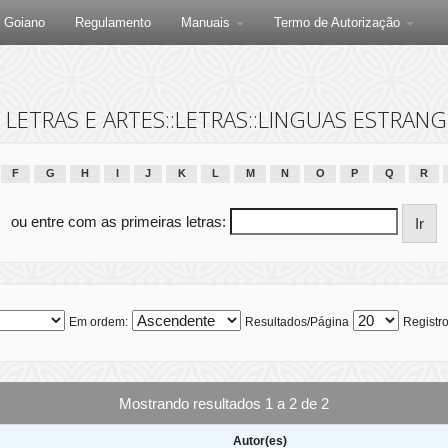
F Goiano
Regulamento
Manuais
Termo de Autorização
, LETRAS E ARTES::LETRAS::LINGUAS ESTRA
F
G
H
I
J
K
L
M
N
O
P
Q
R
ou entre com as primeiras letras:
Em ordem:
Resultados/Página
Registro
Mostrando resultados 1 a 2 de 2
Autor(es)