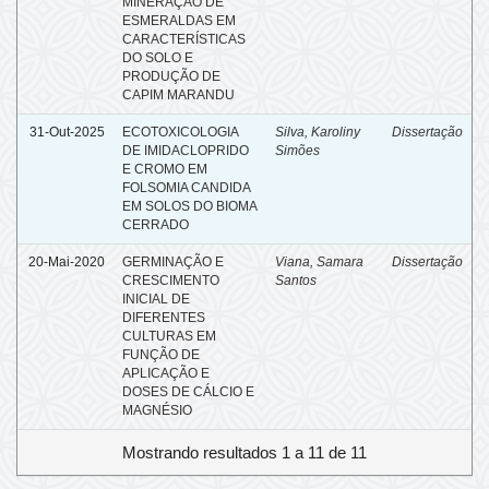
MINERAÇÃO DE
ESMERALDAS EM
CARACTERÍSTICAS
DO SOLO E
PRODUÇÃO DE
CAPIM MARANDU
31-Out-2025
ECOTOXICOLOGIA
Silva, Karoliny
Dissertação
DE IMIDACLOPRIDO
Simões
E CROMO EM
FOLSOMIA CANDIDA
EM SOLOS DO BIOMA
CERRADO
20-Mai-2020
GERMINAÇÃO E
Viana, Samara
Dissertação
CRESCIMENTO
Santos
INICIAL DE
DIFERENTES
CULTURAS EM
FUNÇÃO DE
APLICAÇÃO E
DOSES DE CÁLCIO E
MAGNÉSIO
Mostrando resultados 1 a 11 de 11