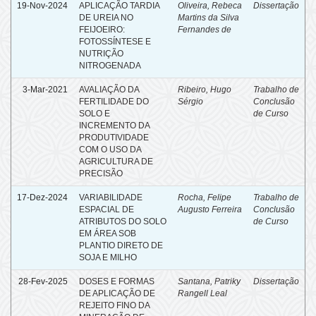
19-Nov-2024
APLICAÇÃO TARDIA
Oliveira, Rebeca
Dissertação
DE UREIA NO
Martins da Silva
FEIJOEIRO:
Fernandes de
FOTOSSÍNTESE E
NUTRIÇÃO
NITROGENADA
3-Mar-2021
AVALIAÇÃO DA
Ribeiro, Hugo
Trabalho de
FERTILIDADE DO
Sérgio
Conclusão
SOLO E
de Curso
INCREMENTO DA
PRODUTIVIDADE
COM O USO DA
AGRICULTURA DE
PRECISÃO
17-Dez-2024
VARIABILIDADE
Rocha, Felipe
Trabalho de
ESPACIAL DE
Augusto Ferreira
Conclusão
ATRIBUTOS DO SOLO
de Curso
EM ÁREA SOB
PLANTIO DIRETO DE
SOJA E MILHO
28-Fev-2025
DOSES E FORMAS
Santana, Patriky
Dissertação
DE APLICAÇÃO DE
Rangell Leal
REJEITO FINO DA