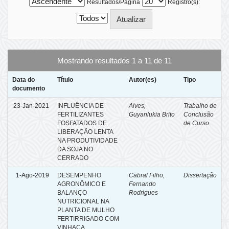
Resultados/Página
Registro(s):
Mostrando resultados 1 a 11 de 11
Data do
Título
Autor(es)
Tipo
documento
23-Jan-2021
INFLUÊNCIA DE
Alves,
Trabalho de
FERTILIZANTES
Guyanlukia Brito
Conclusão
FOSFATADOS DE
de Curso
LIBERAÇÃO LENTA
NA PRODUTIVIDADE
DA SOJA NO
CERRADO
1-Ago-2019
DESEMPENHO
Cabral Filho,
Dissertação
AGRONÔMICO E
Fernando
BALANÇO
Rodrigues
NUTRICIONAL NA
PLANTA DE MULHO
FERTIRRIGADO COM
VINHAÇA