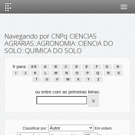
Skip
navigation
Navegando por CNPq CIENCIAS
AGRARIAS::AGRONOMIA::CIENCIA DO
SOLO::QUIMICA DO SOLO
Ir para:
0-9
A
B
C
D
E
F
G
H
I
J
K
L
M
N
O
P
Q
R
S
T
U
V
W
X
Y
Z
ou entre com as primeiras letras:
Classificar por:
Em ordem: