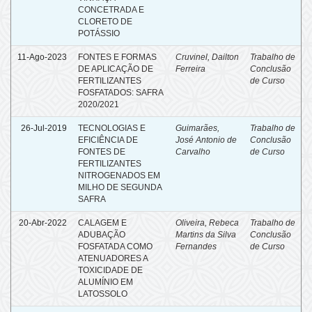
CONCETRADA E
CLORETO DE
POTÁSSIO
11-Ago-2023
FONTES E FORMAS
Cruvinel, Dailton
Trabalho de
DE APLICAÇÃO DE
Ferreira
Conclusão
FERTILIZANTES
de Curso
FOSFATADOS: SAFRA
2020/2021
26-Jul-2019
TECNOLOGIAS E
Guimarães,
Trabalho de
EFICIÊNCIA DE
José Antonio de
Conclusão
FONTES DE
Carvalho
de Curso
FERTILIZANTES
NITROGENADOS EM
MILHO DE SEGUNDA
SAFRA
20-Abr-2022
CALAGEM E
Oliveira, Rebeca
Trabalho de
ADUBAÇÃO
Martins da Silva
Conclusão
FOSFATADA COMO
Fernandes
de Curso
ATENUADORES A
TOXICIDADE DE
ALUMÍNIO EM
LATOSSOLO