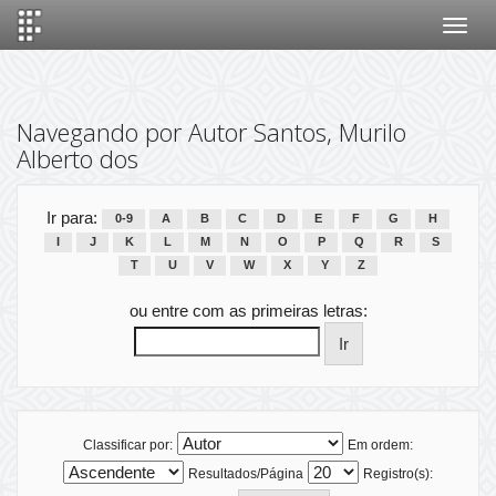
Skip
navigation
Navegando por Autor Santos, Murilo
Alberto dos
Ir para:
0-9
A
B
C
D
E
F
G
H
I
J
K
L
M
N
O
P
Q
R
S
T
U
V
W
X
Y
Z
ou entre com as primeiras letras:
Classificar por:
Em ordem:
Resultados/Página
Registro(s):