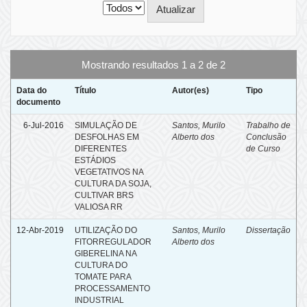
Mostrando resultados 1 a 2 de 2
Data do
Título
Autor(es)
Tipo
documento
6-Jul-2016
SIMULAÇÃO DE
Santos, Murilo
Trabalho de
DESFOLHAS EM
Alberto dos
Conclusão
DIFERENTES
de Curso
ESTÁDIOS
VEGETATIVOS NA
CULTURA DA SOJA,
CULTIVAR BRS
VALIOSA RR
12-Abr-2019
UTILIZAÇÃO DO
Santos, Murilo
Dissertação
FITORREGULADOR
Alberto dos
GIBERELINA NA
CULTURA DO
TOMATE PARA
PROCESSAMENTO
INDUSTRIAL