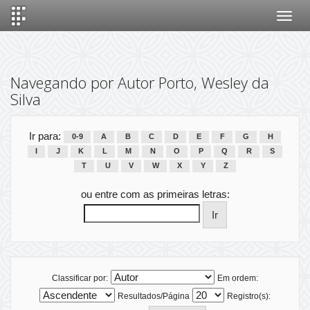
Skip
navigation
Navegando por Autor Porto, Wesley da
Silva
Ir para:
0-9
A
B
C
D
E
F
G
H
I
J
K
L
M
N
O
P
Q
R
S
T
U
V
W
X
Y
Z
ou entre com as primeiras letras:
Classificar por:
Em ordem:
Resultados/Página
Registro(s):