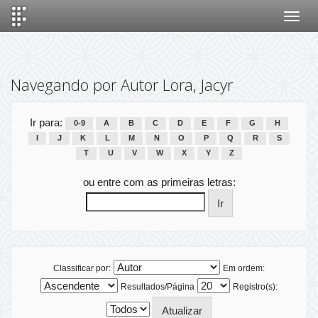
Skip
navigation
Navegando por Autor Lora, Jacyr
Ir para:
0-9
A
B
C
D
E
F
G
H
I
J
K
L
M
N
O
P
Q
R
S
T
U
V
W
X
Y
Z
ou entre com as primeiras letras:
Classificar por:
Em ordem:
Resultados/Página
Registro(s):