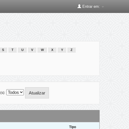
Entrar em:
S
T
U
V
W
X
Y
Z
(s):
Tipo