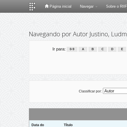
Página inicial
Navegar
Sobre o RII
Skip
navigation
Navegando por Autor Justino, Ludmil
Ir para:
0-9
A
B
C
D
E
Classificar por:
Data do
Título