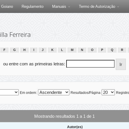
F Goiano
Regulamento
Manuais
Termo de Autorização
la Ferreira
F
G
H
I
J
K
L
M
N
O
P
Q
R
ou entre com as primeiras letras:
Em ordem:
Resultados/Página
Registro
Mostrando resultados 1 a 1 de 1
Autor(es)