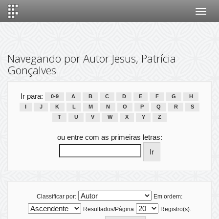
Skip
navigation
Navegando por Autor Jesus, Patrícia
Gonçalves
Ir para:
0-9
A
B
C
D
E
F
G
H
I
J
K
L
M
N
O
P
Q
R
S
T
U
V
W
X
Y
Z
ou entre com as primeiras letras:
Classificar por:
Em ordem:
Resultados/Página
Registro(s):