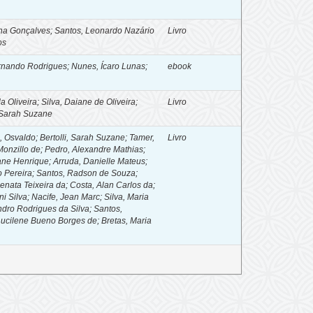
bina Gonçalves
;
Santos, Leonardo Nazário
Livro
os
ernando Rodrigues
;
Nunes, Ícaro Lunas
;
ebook
a Oliveira
;
Silva, Daiane de Oliveira
;
Livro
, Sarah Suzane
, Osvaldo
;
Bertolli, Sarah Suzane
;
Tamer,
Livro
Monzillo de
;
Pedro, Alexandre Mathias
;
iane Henrique
;
Arruda, Danielle Mateus
;
o Pereira
;
Santos, Radson de Souza
;
Renata Teixeira da
;
Costa, Alan Carlos da
;
i Silva
;
Nacife, Jean Marc
;
Silva, Maria
dro Rodrigues da Silva
;
Santos,
Lucilene Bueno Borges de
;
Bretas, Maria