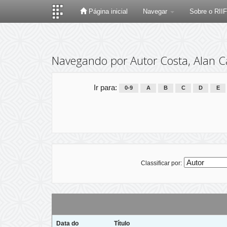
Página inicial
Navegar
Sobre o RII
Skip
navigation
Navegando por Autor Costa, Alan C
Ir para:
0-9
A
B
C
D
E
Classificar por:
Data do
Título