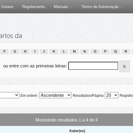
F Goiano
Regulamento
Manuais
Termo de Autorização
arlos da
F
G
H
I
J
K
L
M
N
O
P
Q
R
ou entre com as primeiras letras:
Em ordem:
Resultados/Página
Registro
Mostrando resultados 1 a 4 de 4
Autor(es)