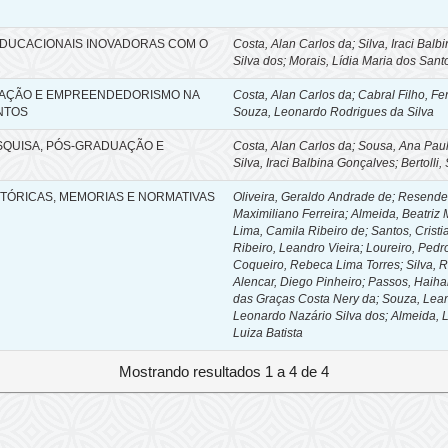
EDUCACIONAIS INOVADORAS COM O
Costa, Alan Carlos da
;
Silva, Iraci Bal
Silva dos
;
Morais, Lídia Maria dos Sant
OVAÇÃO E EMPREENDEDORISMO NA
Costa, Alan Carlos da
;
Cabral Filho, F
NTOS
Souza, Leonardo Rodrigues da Silva
ESQUISA, PÓS-GRADUAÇÃO E
Costa, Alan Carlos da
;
Sousa, Ana Paul
Silva, Iraci Balbina Gonçalves
;
Bertolli
STÓRICAS, MEMORIAS E NORMATIVAS
Oliveira, Geraldo Andrade de
;
Resende
Maximiliano Ferreira
;
Almeida, Beatriz 
Lima, Camila Ribeiro de
;
Santos, Crist
Ribeiro, Leandro Vieira
;
Loureiro, Pedr
Coqueiro, Rebeca Lima Torres
;
Silva, 
Alencar, Diego Pinheiro
;
Passos, Haihan
das Graças Costa Nery da
;
Souza, Lean
Leonardo Nazário Silva dos
;
Almeida, 
Luiza Batista
Mostrando resultados 1 a 4 de 4