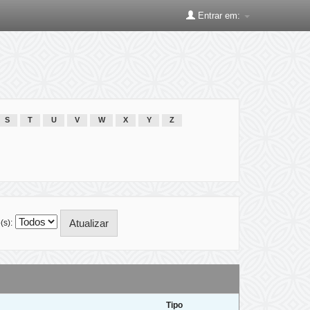
Entrar em:
S
T
U
V
W
X
Y
Z
(s):
Tipo