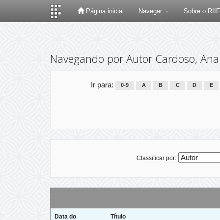
Página inicial
Navegar
Sobre o RII
Skip
navigation
Navegando por Autor Cardoso, Ana 
Ir para:
0-9
A
B
C
D
E
Classificar por:
Data do
Título