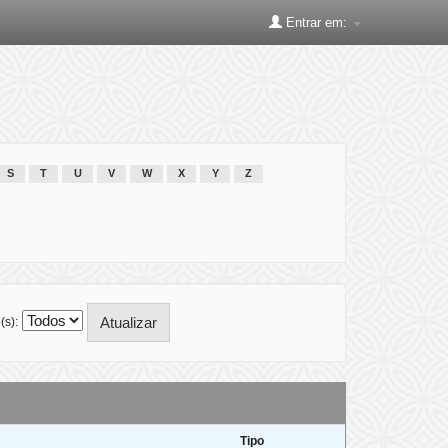
Entrar em:
S
T
U
V
W
X
Y
Z
(s):
Tipo