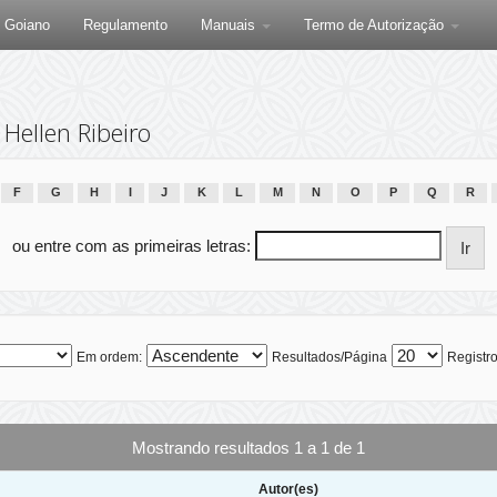
F Goiano
Regulamento
Manuais
Termo de Autorização
Hellen Ribeiro
F
G
H
I
J
K
L
M
N
O
P
Q
R
ou entre com as primeiras letras:
Em ordem:
Resultados/Página
Registro
Mostrando resultados 1 a 1 de 1
Autor(es)