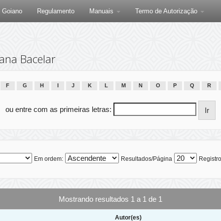
F Goiano
Regulamento
Manuais
Termo de Autorização
ana Bacelar
F
G
H
I
J
K
L
M
N
O
P
Q
R
ou entre com as primeiras letras:
Em ordem:
Resultados/Página
Registro
Mostrando resultados 1 a 1 de 1
Autor(es)