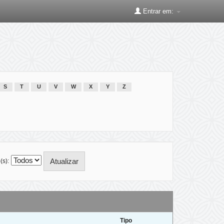
Entrar em:
S
T
U
V
W
X
Y
Z
(s):
Tipo