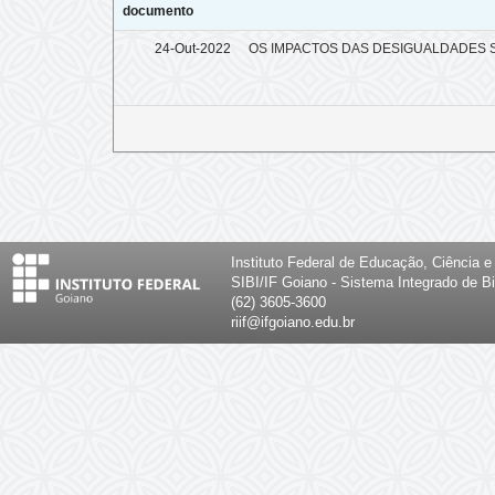
documento
24-Out-2022
OS IMPACTOS DAS DESIGUALDADES S
Instituto Federal de Educação, Ciência 
SIBI/IF Goiano - Sistema Integrado de Bi
(62) 3605-3600
riif@ifgoiano.edu.br