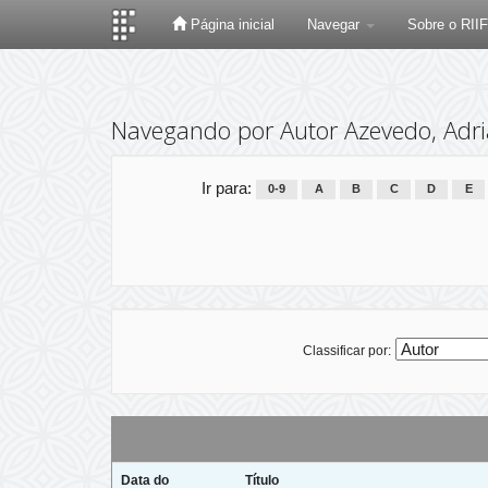
Página inicial
Navegar
Sobre o RII
Skip
navigation
Navegando por Autor Azevedo, Adri
Ir para:
0-9
A
B
C
D
E
Classificar por:
Data do
Título