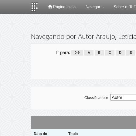
Página inicial
Navegar
Sobre o RII
Skip
navigation
Navegando por Autor Araújo, Letícia
Ir para:
0-9
A
B
C
D
E
Classificar por:
Data do
Título