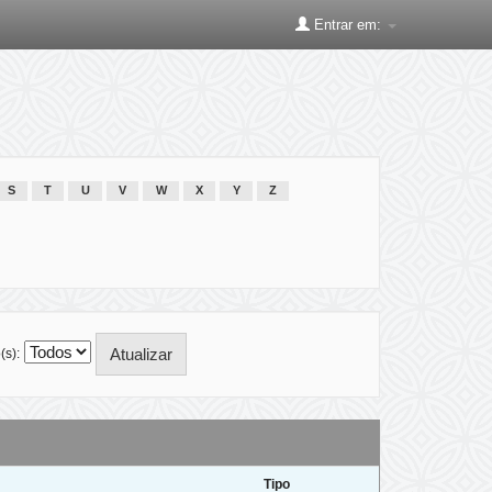
Entrar em:
S
T
U
V
W
X
Y
Z
(s):
Tipo