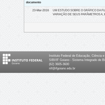
documento
23-Mar-2016
UM ESTUDO SOBRE O GRÁFICO DA FU
VARIAÇÃO DE SEUS PARÂMETROS A, B
Instituto Federal de Educação, Ciência 
SIBI/IF Goiano - Sistema Integrado de Bi
(62) 3605-3600
riif@ifgoiano.edu.br