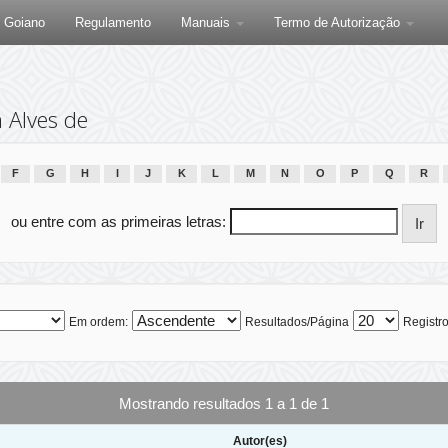
F Goiano
Regulamento
Manuais
Termo de Autorização
 Alves de
F
G
H
I
J
K
L
M
N
O
P
Q
R
ou entre com as primeiras letras:
Em ordem:
Resultados/Página
Registro
Mostrando resultados 1 a 1 de 1
Autor(es)