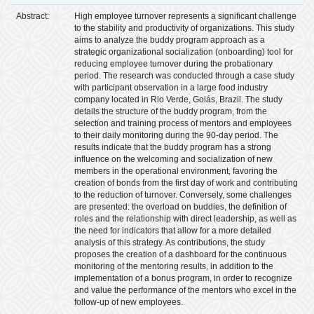
Abstract:
High employee turnover represents a significant challenge
to the stability and productivity of organizations. This study
aims to analyze the buddy program approach as a
strategic organizational socialization (onboarding) tool for
reducing employee turnover during the probationary
period. The research was conducted through a case study
with participant observation in a large food industry
company located in Rio Verde, Goiás, Brazil. The study
details the structure of the buddy program, from the
selection and training process of mentors and employees
to their daily monitoring during the 90-day period. The
results indicate that the buddy program has a strong
influence on the welcoming and socialization of new
members in the operational environment, favoring the
creation of bonds from the first day of work and contributing
to the reduction of turnover. Conversely, some challenges
are presented: the overload on buddies, the definition of
roles and the relationship with direct leadership, as well as
the need for indicators that allow for a more detailed
analysis of this strategy. As contributions, the study
proposes the creation of a dashboard for the continuous
monitoring of the mentoring results, in addition to the
implementation of a bonus program, in order to recognize
and value the performance of the mentors who excel in the
follow-up of new employees.