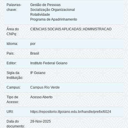
Palavras-
Gestão de Pessoas
chave:
Socialização Organizacional
Rotatividade
Programa de Apadrinhamento
Área do
CIENCIAS SOCIAIS APLICADAS::ADMINISTRACAO
CNPq:
Idioma:
por
Pais:
Brasil
Editor:
Instituto Federal Goiano
Sigla da
IF Goiano
Instituição:
Campus:
Campus Rio Verde
Tipo de
Acesso Aberto
Acesso:
URI:
https://repositorio.ifgoiano.edu.br/handle/prefix/6024
Data do
28-Nov-2025
documento: