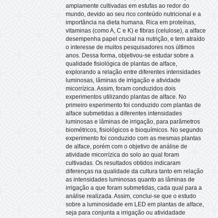
amplamente cultivadas em estufas ao redor do
mundo, devido ao seu rico conteúdo nutricional e a
importância na dieta humana. Rica em proteínas,
vitaminas (como A, C e K) e fibras (celulose), a alface
desempenha papel crucial na nutrição, e tem atraído
o interesse de muitos pesquisadores nos últimos
anos. Dessa forma, objetivou-se estudar sobre a
qualidade fisiológica de plantas de alface,
explorando a relação entre diferentes intensidades
luminosas, lâminas de irrigação e atividade
micorrízica. Assim, foram conduzidos dois
experimentos utilizando plantas de alface. No
primeiro experimento foi conduzido com plantas de
alface submetidas a diferentes intensidades
luminosas e lâminas de irrigação, para parâmetros
biométricos, fisiológicos e bioquímicos. No segundo
experimento foi conduzido com as mesmas plantas
de alface, porém com o objetivo de análise de
atividade micorrízica do solo ao qual foram
cultivadas. Os resultados obtidos indicaram
diferenças na qualidade da cultura tanto em relação
as intensidades luminosas quanto as lâminas de
irrigação a que foram submetidas, cada qual para a
análise realizada. Assim, conclui-se que o estudo
sobre a luminosidade em LED em plantas de alface,
seja para conjunta a irrigação ou atividadade