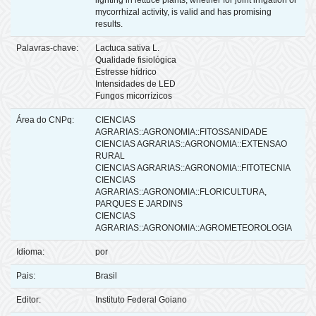
lighting in lettuce plants, whether for joint irrigation or
mycorrhizal activity, is valid and has promising
results.
Palavras-chave:
Lactuca sativa L.
Qualidade fisiológica
Estresse hídrico
Intensidades de LED
Fungos micorrízicos
Área do CNPq:
CIENCIAS
AGRARIAS::AGRONOMIA::FITOSSANIDADE
CIENCIAS AGRARIAS::AGRONOMIA::EXTENSAO
RURAL
CIENCIAS AGRARIAS::AGRONOMIA::FITOTECNIA
CIENCIAS
AGRARIAS::AGRONOMIA::FLORICULTURA,
PARQUES E JARDINS
CIENCIAS
AGRARIAS::AGRONOMIA::AGROMETEOROLOGIA
Idioma:
por
Pais:
Brasil
Editor:
Instituto Federal Goiano