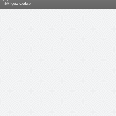
riif@ifgoiano.edu.br