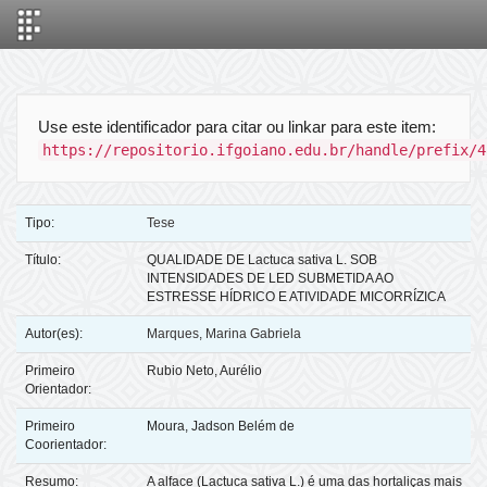
Skip
navigation
Use este identificador para citar ou linkar para este item:
https://repositorio.ifgoiano.edu.br/handle/prefix/4
Tipo:
Tese
Título:
QUALIDADE DE Lactuca sativa L. SOB
INTENSIDADES DE LED SUBMETIDA AO
ESTRESSE HÍDRICO E ATIVIDADE MICORRÍZICA
Autor(es):
Marques, Marina Gabriela
Primeiro
Rubio Neto, Aurélio
Orientador:
Primeiro
Moura, Jadson Belém de
Coorientador:
Resumo:
A alface (Lactuca sativa L.) é uma das hortaliças mais