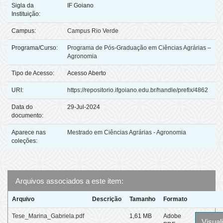
Sigla da
IF Goiano
Instituição:
Campus:
Campus Rio Verde
Programa/Curso:
Programa de Pós-Graduação em Ciências Agrárias –
Agronomia
Tipo de Acesso:
Acesso Aberto
URI:
https://repositorio.ifgoiano.edu.br/handle/prefix/4862
Data do
29-Jul-2024
documento:
Aparece nas
Mestrado em Ciências Agrárias - Agronomia
coleções:
Arquivos associados a este item:
Arquivo
Descrição
Tamanho
Formato
Tese_Marina_Gabriela.pdf
1,61 MB
Adobe
Visual