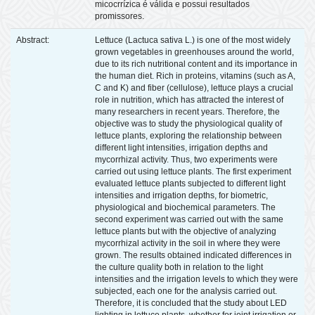
micocrrízica é válida e possui resultados
promissores.
Abstract:
Lettuce (Lactuca sativa L.) is one of the most widely
grown vegetables in greenhouses around the world,
due to its rich nutritional content and its importance in
the human diet. Rich in proteins, vitamins (such as A,
C and K) and fiber (cellulose), lettuce plays a crucial
role in nutrition, which has attracted the interest of
many researchers in recent years. Therefore, the
objective was to study the physiological quality of
lettuce plants, exploring the relationship between
different light intensities, irrigation depths and
mycorrhizal activity. Thus, two experiments were
carried out using lettuce plants. The first experiment
evaluated lettuce plants subjected to different light
intensities and irrigation depths, for biometric,
physiological and biochemical parameters. The
second experiment was carried out with the same
lettuce plants but with the objective of analyzing
mycorrhizal activity in the soil in where they were
grown. The results obtained indicated differences in
the culture quality both in relation to the light
intensities and the irrigation levels to which they were
subjected, each one for the analysis carried out.
Therefore, it is concluded that the study about LED