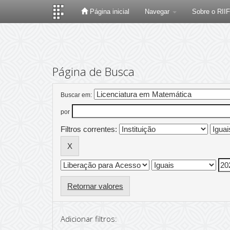
Página inicial
Navegar
Sobre o RII
Skip
navigation
Página de Busca
Buscar em:
por
Filtros correntes:
Retornar valores
Adicionar filtros: