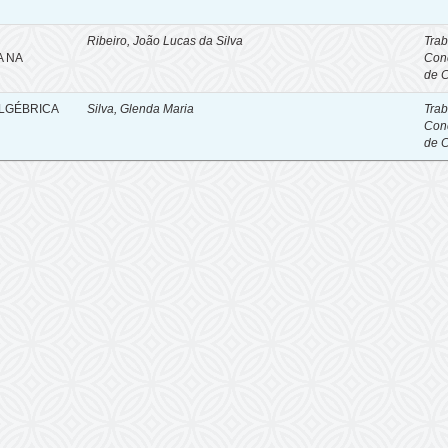
Ribeiro, João Lucas da Silva
Trab
A NA
Con
de 
ALGÉBRICA
Silva, Glenda Maria
Trab
Con
de 