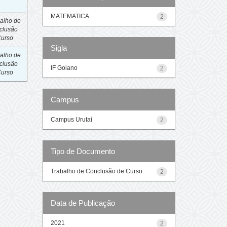
MATEMATICA
2
alho de
clusão
Curso
Sigla
alho de
clusão
IF Goiano
2
Curso
Campus
Campus Urutaí
2
Tipo de Documento
Trabalho de Conclusão de Curso
2
Data de Publicação
2021
2