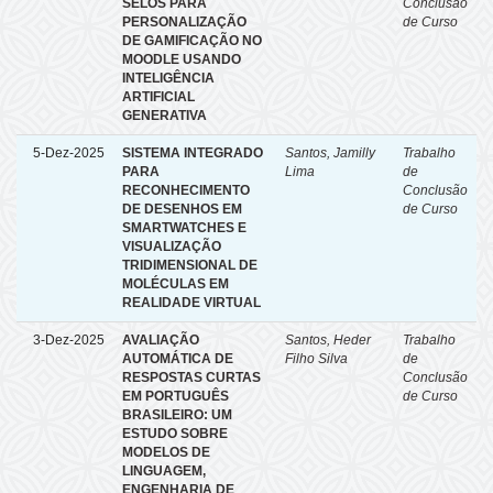
SELOS PARA
Conclusão
PERSONALIZAÇÃO
de Curso
DE GAMIFICAÇÃO NO
MOODLE USANDO
INTELIGÊNCIA
ARTIFICIAL
GENERATIVA
5-Dez-2025
SISTEMA INTEGRADO
Santos, Jamilly
Trabalho
PARA
Lima
de
RECONHECIMENTO
Conclusão
DE DESENHOS EM
de Curso
SMARTWATCHES E
VISUALIZAÇÃO
TRIDIMENSIONAL DE
MOLÉCULAS EM
REALIDADE VIRTUAL
3-Dez-2025
AVALIAÇÃO
Santos, Heder
Trabalho
AUTOMÁTICA DE
Filho Silva
de
RESPOSTAS CURTAS
Conclusão
EM PORTUGUÊS
de Curso
BRASILEIRO: UM
ESTUDO SOBRE
MODELOS DE
LINGUAGEM,
ENGENHARIA DE