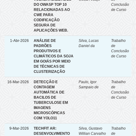
DO OWASP TOP 10
Conclusão
RELACIONADAS AO
de Curso
CWE PARA
CODIFICAÇÃO
SEGURA DE
APLICAÇÕES WEB.
1-Abr-2026
ANÁLISE DE
Silva, Lucas
Trabalho
PADRÕES
Daniel da
de
PRODUTIVOS E
Conclusão
CLIMÁTICOS DA SOJA
de Curso
EM GOIÁS POR MEIO
DE TÉCNICAS DE
CLUSTERIZAÇÃO
16-Mar-2026
DETECÇÃO E
Paulo, Igor
Trabalho
CONTAGEM
Sampaio de
de
AUTOMÁTICA DE
Conclusão
BACILOS DE
de Curso
TUBERCULOSE EM
IMAGENS
MICROSCÓPICAS
COM YOLO11
9-Mar-2026
TECHFIT AR:
Silva, Gustavo
Trabalho
DESENVOLVIMENTO
Willian Carvalho
de