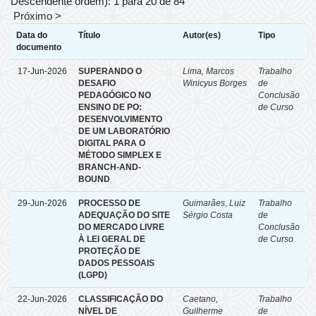
Descendente ordem): 1 para 20 de 84
Próximo >
Data do
Título
Autor(es)
Tipo
documento
17-Jun-2026
SUPERANDO O
Lima, Marcos
Trabalho
DESAFIO
Winicyus Borges
de
PEDAGÓGICO NO
Conclusão
ENSINO DE PO:
de Curso
DESENVOLVIMENTO
DE UM LABORATÓRIO
DIGITAL PARA O
MÉTODO SIMPLEX E
BRANCH-AND-
BOUND
29-Jun-2026
PROCESSO DE
Guimarães, Luiz
Trabalho
ADEQUAÇÃO DO SITE
Sérgio Costa
de
DO MERCADO LIVRE
Conclusão
À LEI GERAL DE
de Curso
PROTEÇÃO DE
DADOS PESSOAIS
(LGPD)
22-Jun-2026
CLASSIFICAÇÃO DO
Caetano,
Trabalho
NÍVEL DE
Guilherme
de