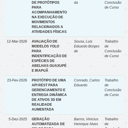
DE PROTÓTIPOS
da
Conclusão
PARA
de Curso
ACOMPANHAMENTO
NA EXECUÇÃO DE
MOVIMENTOS
RELACIONADOS A
ATIVIDADES FÍSICAS
12-Mar-2026
AVALIAÇÃO DE
Sousa, Luis
Trabalho
MODELOS YOLO
Eduardo Borges
de
PARA
de
Conclusão
INDENTIFICAÇÃO DE
de Curso
ESPÉCIES DE
ABELHAS GUAXUPÉ
E IRAPUÃ
23-Fev-2026
PROTÓTIPO DE UMA
Conrado, Carlos
Trabalho
API REST PARA
Eduardo
de
GERENCIAMENTO E
Conclusão
ENTREGA DINÂMICA
de Curso
DE ATIVOS 3D EM
REALIDADE
AUMENTADA
5-Dez-2025
GERAÇÃO
Barros, Vinicius
Trabalho
AUTOMATIZADA DE
Henrique Alves
de