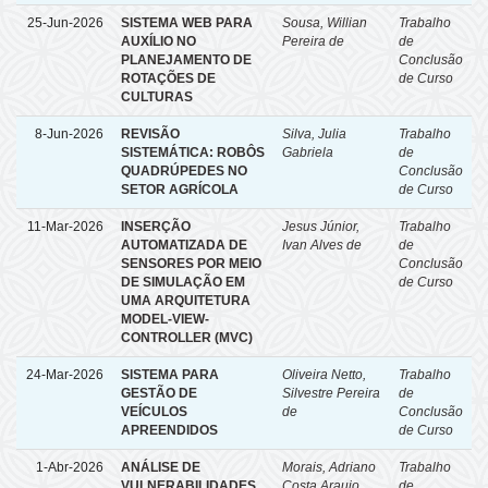
25-Jun-2026
SISTEMA WEB PARA
Sousa, Willian
Trabalho
AUXÍLIO NO
Pereira de
de
PLANEJAMENTO DE
Conclusão
ROTAÇÕES DE
de Curso
CULTURAS
8-Jun-2026
REVISÃO
Silva, Julia
Trabalho
SISTEMÁTICA: ROBÔS
Gabriela
de
QUADRÚPEDES NO
Conclusão
SETOR AGRÍCOLA
de Curso
11-Mar-2026
INSERÇÃO
Jesus Júnior,
Trabalho
AUTOMATIZADA DE
Ivan Alves de
de
SENSORES POR MEIO
Conclusão
DE SIMULAÇÃO EM
de Curso
UMA ARQUITETURA
MODEL-VIEW-
CONTROLLER (MVC)
24-Mar-2026
SISTEMA PARA
Oliveira Netto,
Trabalho
GESTÃO DE
Silvestre Pereira
de
VEÍCULOS
de
Conclusão
APREENDIDOS
de Curso
1-Abr-2026
ANÁLISE DE
Morais, Adriano
Trabalho
VULNERABILIDADES
Costa Araujo
de