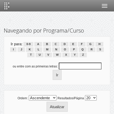
Skip
navigation
Navegando por Programa/Curso
Ir para:
0-9
A
B
C
D
E
F
G
H
I
J
K
L
M
N
O
P
Q
R
S
T
U
V
W
X
Y
Z
ou entre com as primeiras letras:
Ordem:
Resultados/Página